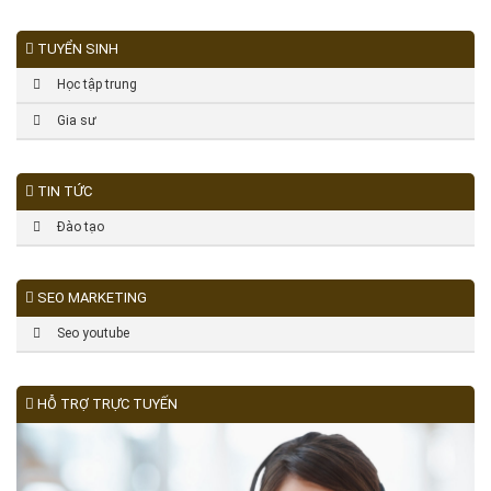
TUYỂN SINH
Học tập trung
Gia sư
TIN TỨC
Đào tạo
SEO MARKETING
Seo youtube
HỖ TRỢ TRỰC TUYẾN