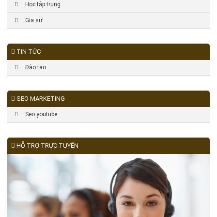
Học tập trung
Gia sư
TIN TỨC
Đào tạo
SEO MARKETING
Seo youtube
HỖ TRỢ TRỰC TUYẾN