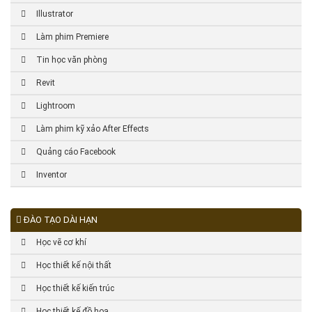
Illustrator
Làm phim Premiere
Tin học văn phòng
Revit
Lightroom
Làm phim kỹ xảo After Effects
Quảng cáo Facebook
Inventor
ĐÀO TẠO DÀI HẠN
Học vẽ cơ khí
Học thiết kế nội thất
Học thiết kế kiến trúc
Học thiết kế đồ họa