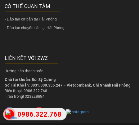
CÓ THỂ QUAN TÂM
-
Đào tạo cơ bản tại Hải Phòng
-
Đào tạo chuyên sâu tại Hải Phòng
LIÊN KẾT VỚI ZWZ
Hướng dẫn thanh toán
Chủ tài khoản: Bùi Sỹ Cường
Số Tài Khoản: 0031.000.356.247 – Vietcombank, Chi Nhánh Hải Phòng
Điện thoại: 0986.322.768
323228884
Trân trọng!
0986.322.768
2018 @
Copy right
in học tại Hải Phòng
Khóa đào tạo tin học tại Hải Phòng
Trung tâm đào tạo t