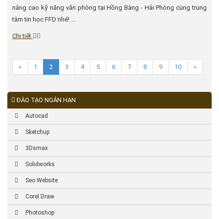
nâng cao kỹ năng văn phòng tại Hồng Bàng - Hải Phòng cùng trung
tâm tin học FFD nhé! ...
Chi tiết
«
1
2
3
4
5
6
7
8
9
10
»
ĐÀO TẠO NGẮN HẠN
Autocad
Sketchup
3Dsmax
Solidworks
Seo Website
Corel Draw
Photoshop