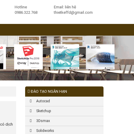
Hotline
Email: liên hệ
0986.322.768
thietkeffd@gmail.com
ĐÀO TẠO NGẮN HẠN
Autocad
Sketchup
3Dsmax
 có dịch
Solidworks