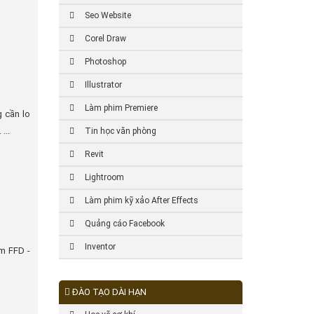
Seo Website
Corel Draw
Photoshop
Illustrator
Làm phim Premiere
 cần lo
...
Tin học văn phòng
Revit
Lightroom
Làm phim kỹ xảo After Effects
Quảng cáo Facebook
Inventor
âm FFD -
ĐÀO TẠO DÀI HẠN