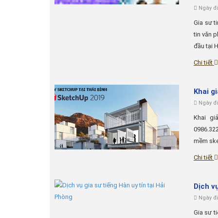
Ngày đă
Gia sư t
tin văn 
đầu tại H
Chi tiết
Khai g
Ngày đă
Khai gi
0986.32
mềm sket
Chi tiết
Dịch vụ
Ngày đă
Gia sư t