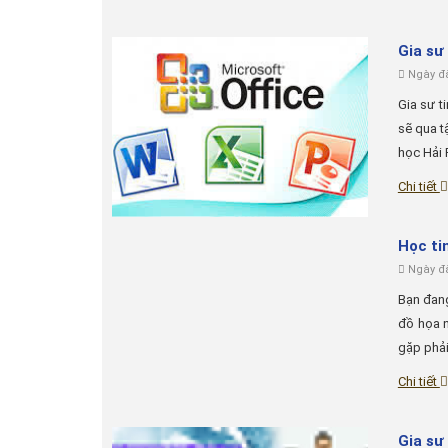
Gia sư
Ngày đă
Gia sư t
sẽ qua t
học Hải 
Chi tiết
Học ti
Ngày đă
Bạn đang
đồ họa n
gặp phải
Chi tiết
Gia sư