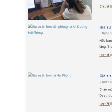
Chi tiết
Gia sư
Ngày đă
Nếu bạn 
lắng. Tr
Chi tiết
Gia sư
Ngày đă
Chào mừn
Dạy thực
Chi tiết