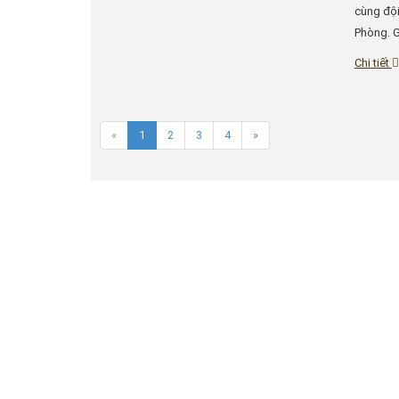
cùng đội
Phòng. G
Chi tiết
«
1
2
3
4
»