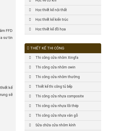
Học vẽ cơ khí
Học thiết kế nội thất
Học thiết kế kiến trúc
Học thiết kế đồ họa
 tâm FFD
a sư tin
THIẾT KẾ THI CÔNG
Thi công cửa nhôm Xingfa
Thi công cửa nhôm owin
Thi công cửa nhôm thường
Thiết kế thi công tủ bếp
thiết kế
trung sẽ
Thi công cửa nhựa composite
Thi công cửa nhựa lõi thép
Thi công cửa nhựa vân gỗ
Sửa chữa cửa nhôm kính