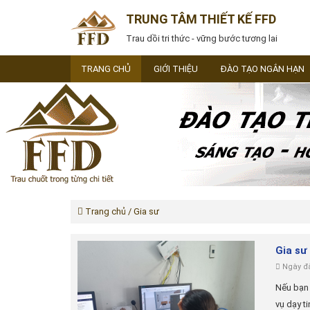
TRUNG TÂM THIẾT KẾ FFD
Trau dồi tri thức - vững bước tương lai
TRANG CHỦ
GIỚI THIỆU
ĐÀO TẠO NGẮN HẠN
Trang chủ
/ Gia sư
Gia sư
Ngày đă
Nếu bạn 
vụ dạy ti