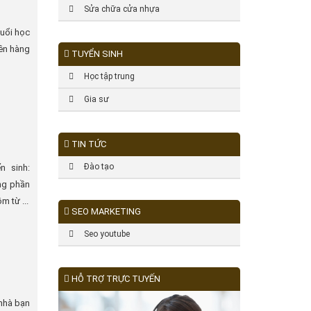
Sửa chữa cửa nhựa
buổi học
iên hàng
TUYỂN SINH
Học tập trung
Gia sư
TIN TỨC
Đào tạo
n sinh:
ng phần
 từ ...
SEO MARKETING
Seo youtube
HỖ TRỢ TRỰC TUYẾN
 nhà bạn