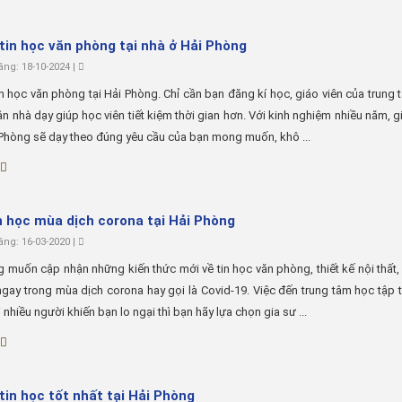
 tin học văn phòng tại nhà ở Hải Phòng
ng: 18-10-2024 |
in học văn phòng tại Hải Phòng. Chỉ cần bạn đăng kí học, giáo viên của trung
ận nhà dạy giúp học viên tiết kiệm thời gian hơn. Với kinh nghiệm nhiều năm, gi
Phòng sẽ dạy theo đúng yêu cầu của bạn mong muốn, khô ...
n học mùa dịch corona tại Hải Phòng
ng: 16-03-2020 |
 muốn cập nhận những kiến thức mới về tin học văn phòng, thiết kế nội thất, 
gay trong mùa dịch corona hay gọi là Covid-19. Việc đến trung tâm học tập 
 nhiều người khiến bạn lo ngại thì bạn hãy lựa chọn gia sư ...
 tin học tốt nhất tại Hải Phòng