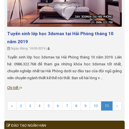
Tuyển sinh lớp học 3dsmax tại Hải Phòng tháng 10
năm 2019
Ngày đăng: 10-09-2019 |
Tuyển sinh lớp học 3dsmax tại Hải Phòng tháng 10 năm 2019. Liên
hệ: 0986.322.768 để tham gia những khóa học 3dsmax tốt nhất,
chuyên nghiệp nhất tại Hải Phòng dưới sự đào tạo của đội ngũ giảng
viên chuyên ngành thiết kế thế nội thất. Bạn sẽ hài lòng v ...
Chi tiết
«
2
3
4
5
6
7
8
9
10
11
»
ĐÀO TẠO NGẮN HẠN