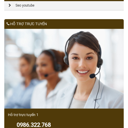
Seo youtube
HỖ TRỢ TRỰC TUYẾN
Hỗ trợ trực tuyến 1
0986.322.768