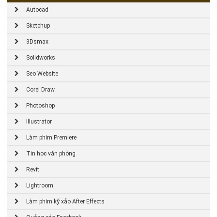
Autocad
Sketchup
3Dsmax
Solidworks
Seo Website
Corel Draw
Photoshop
Illustrator
Làm phim Premiere
Tin học văn phòng
Revit
Lightroom
Làm phim kỹ xảo After Effects