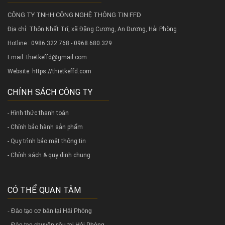
CÔNG TY TNHH CÔNG NGHỆ THÔNG TIN FFD
Địa chỉ: Thôn Nhất Trí, xã Đặng Cương, An Dương, Hải Phòng
Hotline : 0986.322.768 - 0968.680.329
Email: thietkeffd@gmail.com
Website:
https://thietkeffd.com
CHÍNH SÁCH CÔNG TY
- Hình thức thanh toán
- Chính bảo hành sản phẩm
- Quy trình bảo mật thông tin
- Chính sách & quy định chung
CÓ THỂ QUAN TÂM
-
Đào tạo cơ bản tại Hải Phòng
-
Đào tạo chuyên sâu tại Hải Phòng