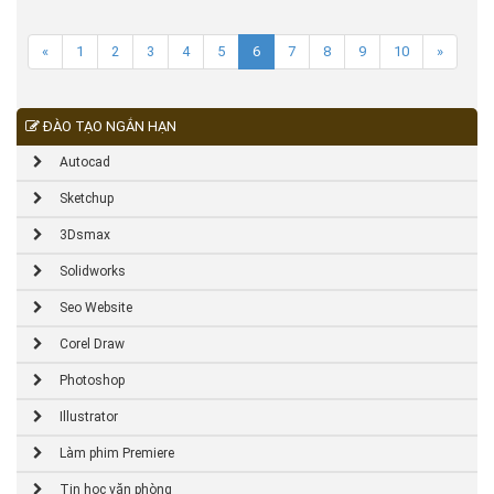
«
1
2
3
4
5
6
7
8
9
10
»
ĐÀO TẠO NGẮN HẠN
Autocad
Sketchup
3Dsmax
Solidworks
Seo Website
Corel Draw
Photoshop
Illustrator
Làm phim Premiere
Tin học văn phòng