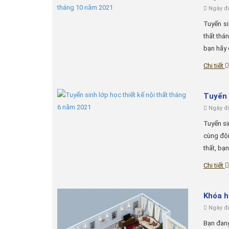
Ngày đă
Tuyển si
thất thá
bạn hãy đ
Chi tiết
Tuyển 
Ngày đă
Tuyển si
cùng đội
thất, bạn
Chi tiết
Khóa h
Ngày đă
Bạn đang