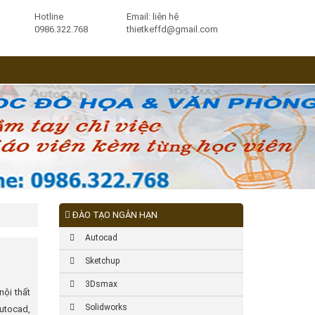
Hotline
Email: liên hệ
0986.322.768
thietkeffd@gmail.com
ĐÀO TẠO NGẮN HẠN
Autocad
Sketchup
3Dsmax
nội thất
Solidworks
utocad,