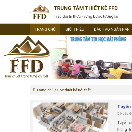
TRUNG TÂM THIẾT KẾ FFD
Trau dồi tri thức - vững bước tương lai
TRANG CHỦ
GIỚI THIỆU
ĐÀO TẠO NGẮN HẠN
Trang chủ
/ Học thiết kế nội thất
Tuyển 
Ngày đă
Tuyển si
tháng 6