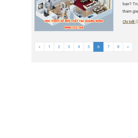
bạn? Tru
tham gia 
Chi tiết
«
1
2
3
4
5
6
7
8
»