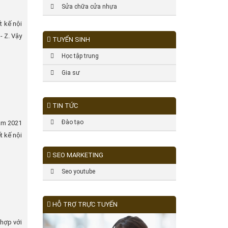
Sửa chữa cửa nhựa
t kế nội
- Z. Vậy
TUYỂN SINH
Học tập trung
Gia sư
TIN TỨC
Đào tạo
nam 2021
t kế nội
SEO MARKETING
Seo youtube
HỖ TRỢ TRỰC TUYẾN
 hợp với