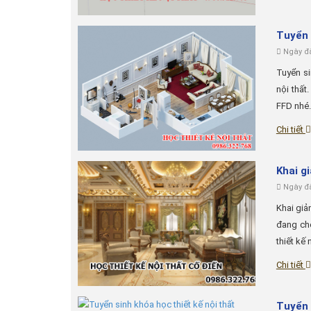
Tuyển 
Ngày đă
Tuyển si
nội thất
FFD nhé.
Chi tiết
Khai g
Ngày đă
Khai giả
đang ch
thiết kế 
Chi tiết
Tuyển 