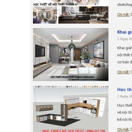
sketchup
Chi tiết
Khai g
Ngày đă
Khai giả
nội thất
cơ bản đ
Chi tiết
Học th
Ngày đă
Học thiế
vẽ nội t
kế nội t
Chi tiết