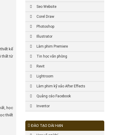
Seo Website
Corel Draw
Photoshop
Illustrator
Làm phim Premiere
thiết kế
 thất từ
Tin học văn phòng
Revit
Lightroom
Làm phim kỹ xảo After Effects
Quảng cáo Facebook
Inventor
hất, học
ọc thiết
ĐÀO TẠO DÀI HẠN