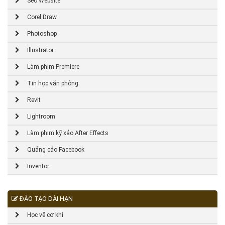
Seo Website
Corel Draw
Photoshop
Illustrator
Làm phim Premiere
Tin học văn phòng
Revit
Lightroom
Làm phim kỹ xảo After Effects
Quảng cáo Facebook
Inventor
ĐÀO TẠO DÀI HẠN
Học vẽ cơ khí