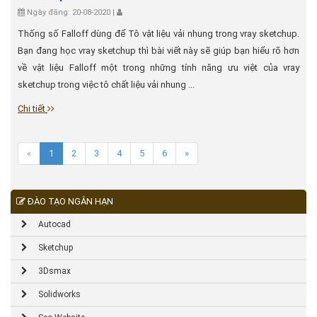
Ngày đăng: 20-08-2020 |
Thống số Falloff dùng để Tô vật liệu vải nhung trong vray sketchup.
Bạn đang học vray sketchup thì bài viết này sẽ giúp bạn hiểu rõ hơn
về vật liệu Falloff một trong những tính năng ưu việt của vray
sketchup trong việc tô chất liệu vải nhung ...
Chi tiết
«
1
2
3
4
5
6
»
ĐÀO TẠO NGẮN HẠN
Autocad
Sketchup
3Dsmax
Solidworks