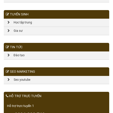
TUYỂN SINH
Học tập trung
Gia sư
TIN TỨC
Đào tạo
SEO MARKETING
Seo youtube
HỖ TRỢ TRỰC TUYẾN
Hỗ trợ trực tuyến 1