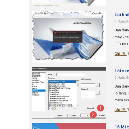
Lỗi kh
Ngày đă
Bạn đang
máy khá 
FFD tại H
Chi tiết
Lỗi sk
Ngày đă
Bạn đang
lo lắng.
mềm sket
Chi tiết
16 lỗi