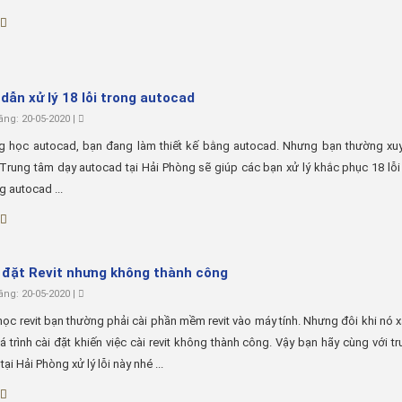
dẫn xử lý 18 lỗi trong autocad
ng: 20-05-2020 |
g học autocad, bạn đang làm thiết kế bằng autocad. Nhưng bạn thường xu
. Trung tâm dạy autocad tại Hải Phòng sẽ giúp các bạn xử lý khắc phục 18 lỗ
g autocad ...
i đặt Revit nhưng không thành công
ng: 20-05-2020 |
học revit bạn thường phải cài phần mềm revit vào máy tính. Nhưng đôi khi nó xả
á trình cài đặt khiến việc cài revit không thành công. Vậy bạn hãy cùng với t
 tại Hải Phòng xử lý lỗi này nhé ...