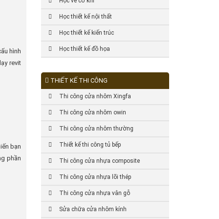
Học vẽ cơ khí
Học thiết kế nội thất
Học thiết kế kiến trúc
Học thiết kế đồ họa
cấu hình
ạy revit
THIẾT KẾ THI CÔNG
Thi công cửa nhôm Xingfa
Thi công cửa nhôm owin
Thi công cửa nhôm thường
Thiết kế thi công tủ bếp
hiến bạn
ong phần
Thi công cửa nhựa composite
Thi công cửa nhựa lõi thép
Thi công cửa nhựa vân gỗ
Sửa chữa cửa nhôm kính