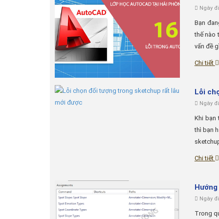
Ngày đă
Bạn đang
thế nào 
vấn đề g
Chi tiết
Lỗi ch
Ngày đă
Khi bạn 
thì bạn 
sketchup.
Chi tiết
Hướng 
Ngày đă
Trong qu