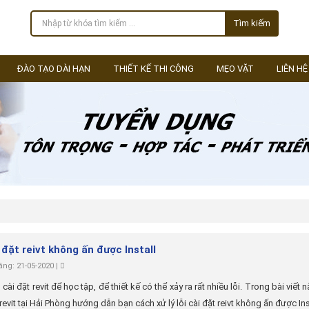
Tìm kiếm
ĐÀO TẠO DÀI HẠN
THIẾT KẾ THI CÔNG
MẸO VẶT
LIÊN HỆ
 đặt reivt không ấn được Install
ng: 21-05-2020 |
 cài đặt revit để học tập, để thiết kế có thể xảy ra rất nhiều lỗi. Trong bài viết 
evit tại Hải Phòng hướng dẫn bạn cách xử lý lỗi cài đặt reivt không ấn được Insta