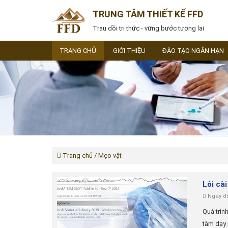
TRUNG TÂM THIẾT KẾ FFD
Trau dồi tri thức - vững bước tương lai
TRANG CHỦ
GIỚI THIỆU
ĐÀO TẠO NGẮN HẠN
Trang chủ
/ Mẹo vặt
Lỗi cài
Ngày đă
Quá trình
tâm dạy r