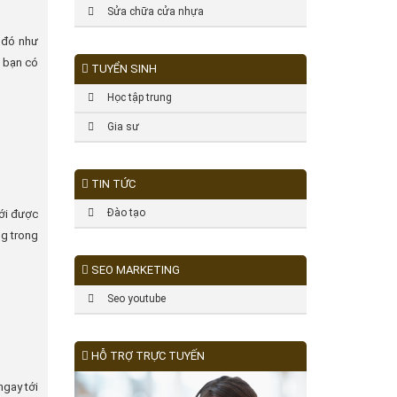
Sửa chữa cửa nhựa
 đó như
u bạn có
TUYỂN SINH
Học tập trung
Gia sư
TIN TỨC
Đào tạo
mới được
ng trong
SEO MARKETING
Seo youtube
HỖ TRỢ TRỰC TUYẾN
ngay tới