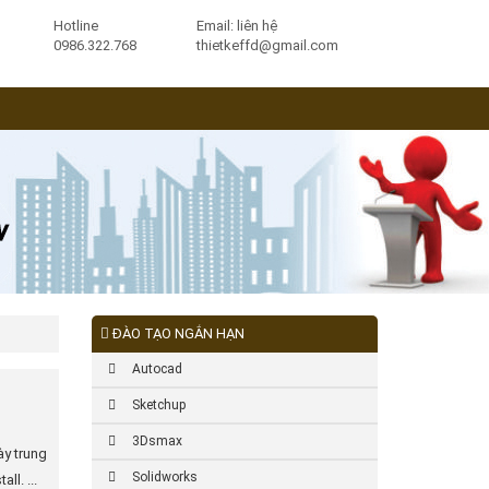
Hotline
Email: liên hệ
0986.322.768
thietkeffd@gmail.com
ĐÀO TẠO NGẮN HẠN
Autocad
Sketchup
3Dsmax
này trung
Solidworks
ll. ...