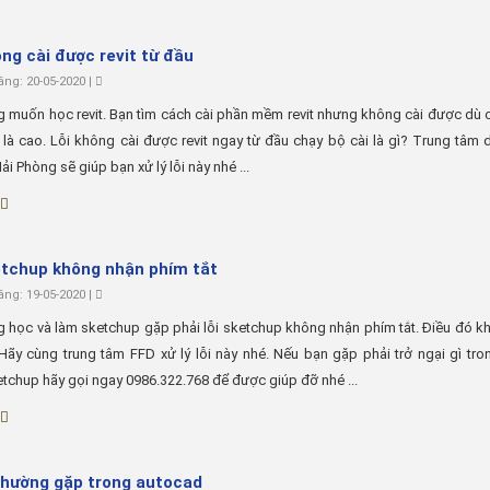
ông cài được revit từ đầu
ng: 20-05-2020 |
 muốn học revit. Bạn tìm cách cài phần mềm revit nhưng không cài được dù 
là cao. Lỗi không cài được revit ngay từ đầu chạy bộ cài là gì? Trung tâm d
ải Phòng sẽ giúp bạn xử lý lỗi này nhé ...
etchup không nhận phím tắt
ng: 19-05-2020 |
 học và làm sketchup gặp phải lỗi sketchup không nhận phím tắt. Điều đó k
 Hãy cùng trung tâm FFD xử lý lỗi này nhé. Nếu bạn gặp phải trở ngại gì tr
chup hãy gọi ngay 0986.322.768 để được giúp đỡ nhé ...
 thường gặp trong autocad