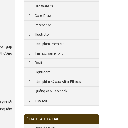
Seo Website
Corel Draw
Photoshop
Illustrator
Làm phim Premiere
yên gặp
i thường
Tin học văn phòng
Revit
Lightroom
Làm phim kỹ xảo After Effects
Quảng cáo Facebook
Inventor
y ra lỗi
rung tâm
ĐÀO TẠO DÀI HẠN