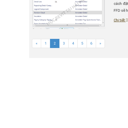
cách đặt
FFD sẽ h
Chi tiết
«
1
2
3
4
5
6
»