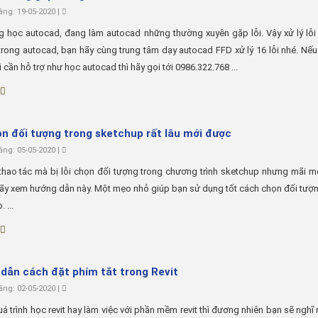
ng: 19-05-2020 |
 học autocad, đang làm autocad những thường xuyên gặp lỗi. Vậy xử lý lỗi
trong autocad, bạn hãy cùng trung tâm dạy autocad FFD xử lý 16 lỗi nhé. Nế
ì cần hỗ trợ như học autocad thì hãy gọi tới 0986.322.768 ...
ọn đối tượng trong sketchup rất lâu mới được
ng: 05-05-2020 |
thao tác mà bị lỗi chọn đối tượng trong chương trình sketchup nhưng mãi 
hãy xem hướng dẫn này. Một mẹo nhỏ giúp bạn sử dụng tốt cách chọn đối tượ
 ...
dẫn cách đặt phím tắt trong Revit
ng: 02-05-2020 |
á trình học revit hay làm việc với phần mềm revit thì đương nhiên bạn sẽ nghĩ 