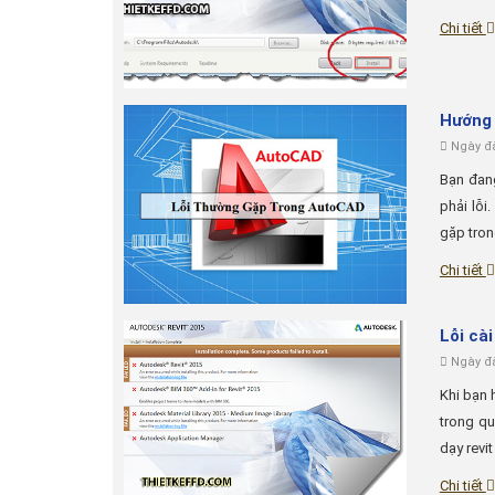
Chi tiết
Hướng 
Ngày đă
Bạn đan
phải lỗi
gặp tron
Chi tiết
Lỗi cà
Ngày đă
Khi bạn 
trong qu
dạy revit
Chi tiết