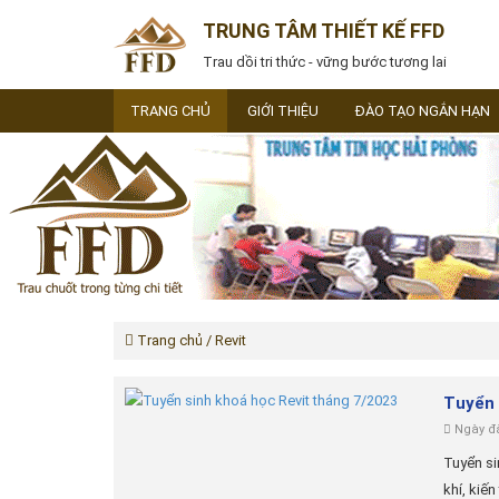
TRUNG TÂM THIẾT KẾ FFD
Trau dồi tri thức - vững bước tương lai
TRANG CHỦ
GIỚI THIỆU
ĐÀO TẠO NGẮN HẠN
Trang chủ
/ Revit
Tuyển 
Ngày đă
Tuyển si
khí, kiế