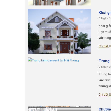
Khai g
Ngày đă
Khai giả
Bạn muốn
với trung
Chi tiết
Trung 
Ngày đă
Trung tâ
vực revit
những khó
Chi tiết
Chương