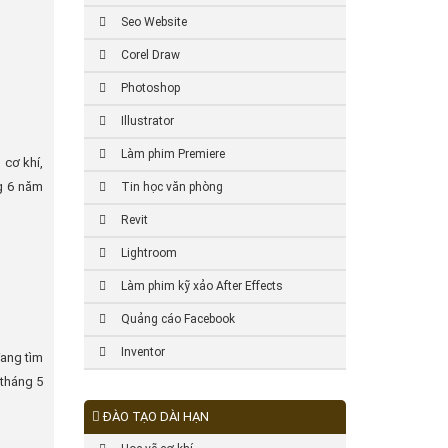
Seo Website
Corel Draw
Photoshop
Illustrator
Làm phim Premiere
 cơ khí,
g 6 năm
Tin học văn phòng
Revit
Lightroom
Làm phim kỹ xảo After Effects
Quảng cáo Facebook
Inventor
đang tìm
 tháng 5
ĐÀO TẠO DÀI HẠN