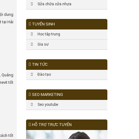
Sửa chữa cửa nhựa
nội dung
 tại Hải
TUYỂN SINH
Học tập trung
Gia sư
TIN TỨC
Đào tạo
h, Quảng
evit tốt
SEO MARKETING
Seo youtube
HỖ TRỢ TRỰC TUYẾN
cách tốt