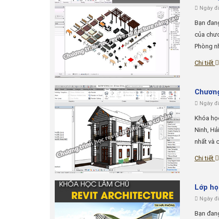
Ngày đă
Bạn đang
của chươ
Phòng nh
Chi tiết
Chương
Ngày đă
Khóa học
Ninh, Hả
nhất và 
Chi tiết
Lớp họ
Ngày đă
Bạn đang