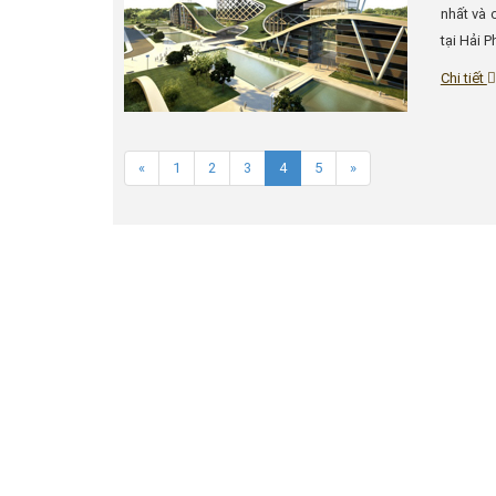
nhất và 
tại Hải 
Chi tiết
«
1
2
3
4
5
»