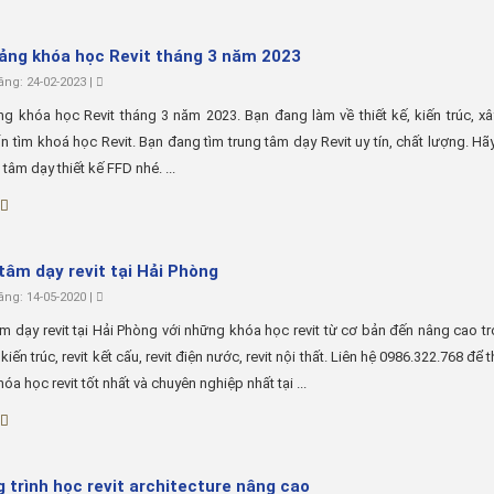
iảng khóa học Revit tháng 3 năm 2023
ng: 24-02-2023 |
ng khóa học Revit tháng 3 năm 2023. Bạn đang làm về thiết kế, kiến trúc, x
 tìm khoá học Revit. Bạn đang tìm trung tâm dạy Revit uy tín, chất lượng. Hãy
 tâm dạy thiết kế FFD nhé. ...
tâm dạy revit tại Hải Phòng
ng: 14-05-2020 |
m dạy revit tại Hải Phòng với những khóa học revit từ cơ bản đến nâng cao tr
 kiến trúc, revit kết cấu, revit điện nước, revit nội thất. Liên hệ 0986.322.768 để
a học revit tốt nhất và chuyên nghiệp nhất tại ...
 trình học revit architecture nâng cao