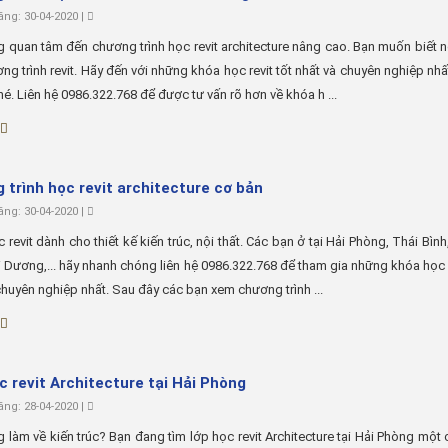
ng: 30-04-2020 |
 quan tâm đến chương trình học revit architecture nâng cao. Bạn muốn biết 
ng trình revit. Hãy đến với những khóa học revit tốt nhất và chuyên nghiệp nhất
é. Liên hệ 0986.322.768 để được tư vấn rõ hơn về khóa h ...
 trình học revit architecture cơ bản
ng: 30-04-2020 |
 revit dành cho thiết kế kiến trúc, nội thất. Các bạn ở tại Hải Phòng, Thái Bìn
i Dương,... hãy nhanh chóng liên hệ 0986.322.768 để tham gia những khóa học r
chuyên nghiệp nhất. Sau đây các bạn xem chương trình ...
c revit Architecture tại Hải Phòng
ng: 28-04-2020 |
 làm về kiến trúc? Bạn đang tìm lớp học revit Architecture tại Hải Phòng một 