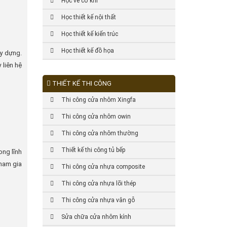
Học vẽ cơ khí
Học thiết kế nội thất
Học thiết kế kiến trúc
Học thiết kế đồ họa
ây dựng.
 liên hệ
THIẾT KẾ THI CÔNG
Thi công cửa nhôm Xingfa
Thi công cửa nhôm owin
Thi công cửa nhôm thường
Thiết kế thi công tủ bếp
ong lĩnh
 tham gia
Thi công cửa nhựa composite
Thi công cửa nhựa lõi thép
Thi công cửa nhựa vân gỗ
Sửa chữa cửa nhôm kính