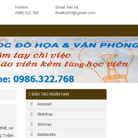
Hotline
Email: liên hệ
0986.322.768
thietkeffd@gmail.com
ĐÀO TẠO NGẮN HẠN
Autocad
Sketchup
3Dsmax
thất, cơ
Solidworks
ng 7 năm