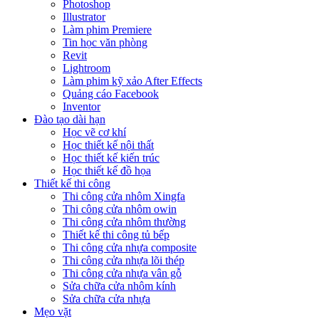
Photoshop
Illustrator
Làm phim Premiere
Tin học văn phòng
Revit
Lightroom
Làm phim kỹ xảo After Effects
Quảng cáo Facebook
Inventor
Đào tạo dài hạn
Học vẽ cơ khí
Học thiết kế nội thất
Học thiết kế kiến trúc
Học thiết kế đồ họa
Thiết kế thi công
Thi công cửa nhôm Xingfa
Thi công cửa nhôm owin
Thi công cửa nhôm thường
Thiết kế thi công tủ bếp
Thi công cửa nhựa composite
Thi công cửa nhựa lõi thép
Thi công cửa nhựa vân gỗ
Sửa chữa cửa nhôm kính
Sửa chữa cửa nhựa
Mẹo vặt