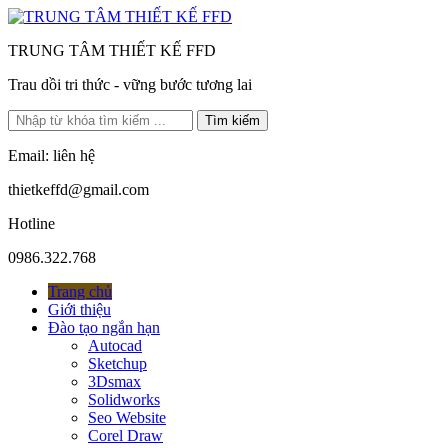
TRUNG TÂM THIẾT KẾ FFD
Trau dồi tri thức - vững bước tương lai
Tìm kiếm
Email: liên hệ
thietkeffd@gmail.com
Hotline
0986.322.768
Trang chủ
Giới thiệu
Đào tạo ngắn hạn
Autocad
Sketchup
3Dsmax
Solidworks
Seo Website
Corel Draw