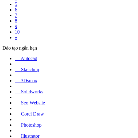
5
6
7
8
9
10
»
Đào tạo ngắn hạn
Autocad
Sketchup
3Dsmax
Solidworks
Seo Website
Corel Draw
Photoshop
Illustrator