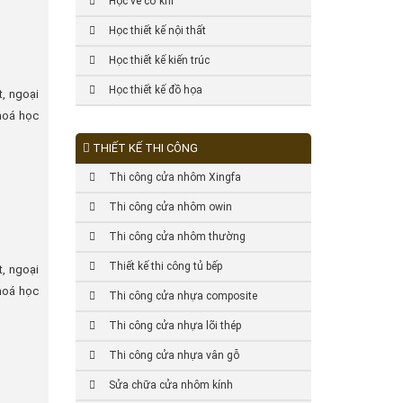
Học vẽ cơ khí
Học thiết kế nội thất
Học thiết kế kiến trúc
Học thiết kế đồ họa
t, ngoại
khoá học
THIẾT KẾ THI CÔNG
Thi công cửa nhôm Xingfa
Thi công cửa nhôm owin
Thi công cửa nhôm thường
Thiết kế thi công tủ bếp
t, ngoại
hoá học
Thi công cửa nhựa composite
Thi công cửa nhựa lõi thép
Thi công cửa nhựa vân gỗ
Sửa chữa cửa nhôm kính