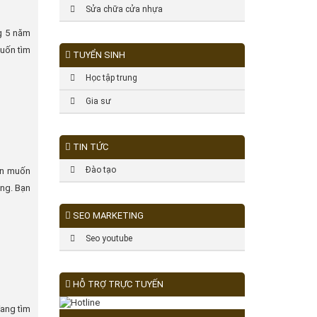
Sửa chữa cửa nhựa
g 5 năm
muốn tìm
TUYỂN SINH
Học tập trung
Gia sư
TIN TỨC
Đào tạo
Bạn muốn
òng. Bạn
SEO MARKETING
Seo youtube
HỖ TRỢ TRỰC TUYẾN
ang tìm