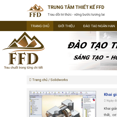
TRUNG TÂM THIẾT KẾ FFD
Trau dồi tri thức - vững bước tương lai
TRANG CHỦ
GIỚI THIỆU
ĐÀO TẠO NGẮN HẠN
Trang chủ
/ Solidworks
Khai g
Ngày đă
Khai giả
thất, c