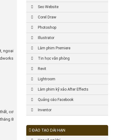
Seo Website
Corel Draw
Photoshop
Illustrator
Làm phim Premiere
t, ngoại
lidworks
Tin học văn phòng
Revit
Lightroom
Làm phim kỹ xảo After Effects
Quảng cáo Facebook
Inventor
thất, cơ
tháng 8
ĐÀO TẠO DÀI HẠN