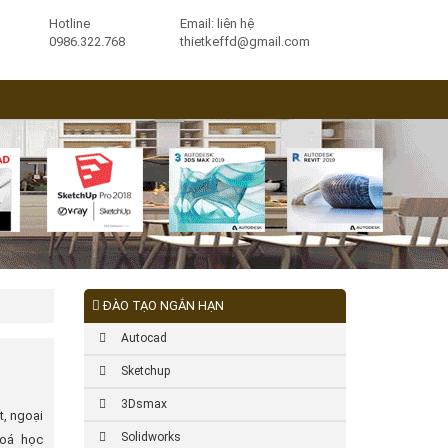
Hotline
Email: liên hệ
0986.322.768
thietkeffd@gmail.com
ĐÀO TẠO NGẮN HẠN
Autocad
Sketchup
3Dsmax
t, ngoại
Solidworks
hoá học