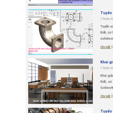
Tuyển 
Ngày đă
Tuyển si
thất, cơ
solidwor
Chi tiết
Khai g
Ngày đă
Khai giả
thất, cơ
Soliwork
Chi tiết
Tuyển 