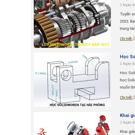
Ngày đă
Tuyển s
2023. Bạ
trung tâ
Chi tiết
Học So
Ngày đă
Học Soli
học Soli
muốn tìm
Chi tiết
Khai g
Ngày đă
Khai gi