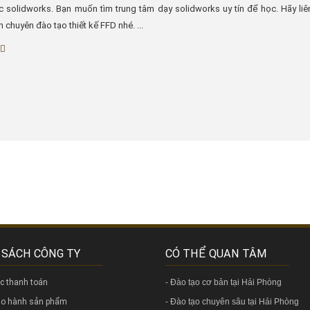
 solidworks. Bạn muốn tìm trung tâm dạy solidworks uy tín để học. Hãy liê
m chuyên đào tạo thiết kế FFD nhé. ...
 SÁCH CÔNG TY
CÓ THỂ QUAN TÂM
ức thanh toán
-
Đào tạo cơ bản tại Hải Phòng
bảo hành sản phẩm
-
Đào tạo chuyên sâu tại Hải Phòng