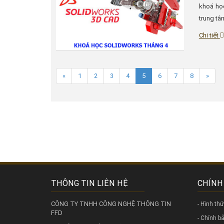
khoá học
trung tâ
Chi tiết
«
1
2
3
4
5
6
7
8
»
THÔNG TIN LIÊN HỆ
CHÍNH
CÔNG TY TNHH CÔNG NGHỆ THÔNG TIN
- Hình th
FFD
- Chính 