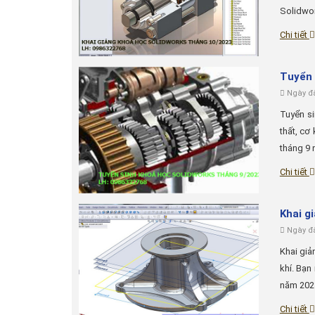
Solidwor
Chi tiết
Tuyển 
Ngày đă
Tuyển si
thất, cơ
tháng 9 
Chi tiết
Khai g
Ngày đă
Khai giả
khí. Bạn
năm 2023
Chi tiết