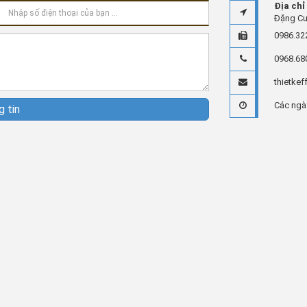
Địa chỉ
Đặng Cư
0986.32
0968.68
thietke
Các ngà