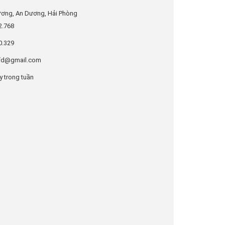
ơng, An Dương, Hải Phòng
2.768
0.329
ffd@gmail.com
y trong tuần