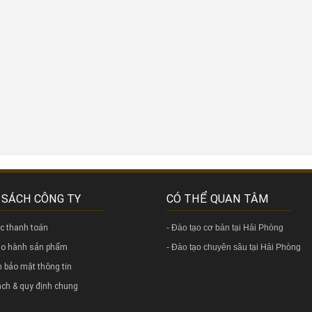
 SÁCH CÔNG TY
CÓ THỂ QUAN TÂM
ức thanh toán
-
Đào tạo cơ bản tại Hải Phòng
bảo hành sản phẩm
-
Đào tạo chuyên sâu tại Hải Phòng
nh bảo mật thông tin
ách & quy định chung