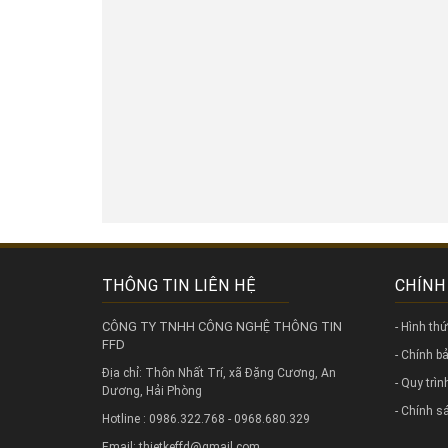
THÔNG TIN LIÊN HỆ
CHÍNH
CÔNG TY TNHH CÔNG NGHỆ THÔNG TIN
- Hình th
FFD
- Chính 
Địa chỉ: Thôn Nhất Trí, xã Đặng Cương, An
- Quy trì
Dương, Hải Phòng
- Chính s
Hotline : 0986.322.768 - 0968.680.329
Email: thietkeffd@gmail.com