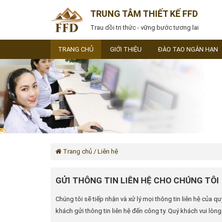
TRUNG TÂM THIẾT KẾ FFD
Trau dồi tri thức - vững bước tương lai
TRANG CHỦ
GIỚI THIỆU
ĐÀO TẠO NGẮN HẠN
Trang chủ
/ Liên hệ
GỬI THÔNG TIN LIÊN HỆ CHO CHÚNG TÔI
Chúng tôi sẽ tiếp nhận và xử lý mọi thông tin liên hệ của 
khách gửi thông tin liên hệ đến công ty. Quý khách vui lòng