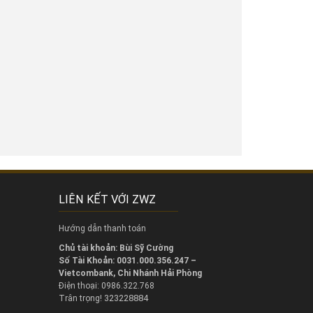
LIÊN KẾT VỚI ZWZ
Hướng dẫn thanh toán
Chủ tài khoản: Bùi Sỹ Cường
Số Tài Khoản: 0031.000.356.247 –
Vietcombank, Chi Nhánh Hải Phòng
Điện thoại: 0986.322.768
323228884
Trân trọng!