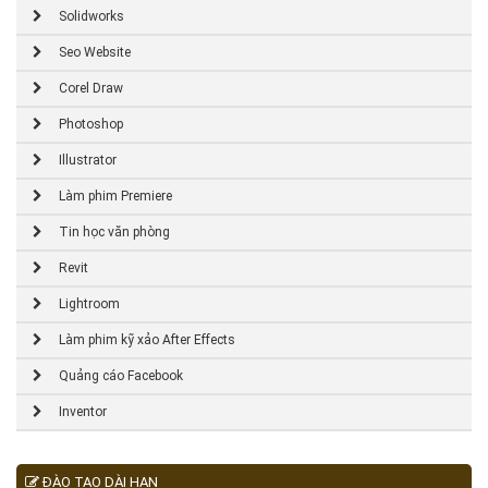
Solidworks
Seo Website
Corel Draw
Photoshop
Illustrator
Làm phim Premiere
Tin học văn phòng
Revit
Lightroom
Làm phim kỹ xảo After Effects
Quảng cáo Facebook
Inventor
ĐÀO TẠO DÀI HẠN