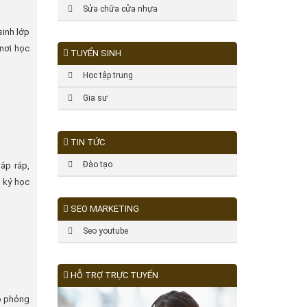
Sửa chữa cửa nhựa
sinh lớp
nơi học
TUYỂN SINH
Học tập trung
Gia sư
TIN TỨC
Đào tạo
ắp ráp,
 ký học
SEO MARKETING
Seo youtube
HỖ TRỢ TRỰC TUYẾN
mô phỏng