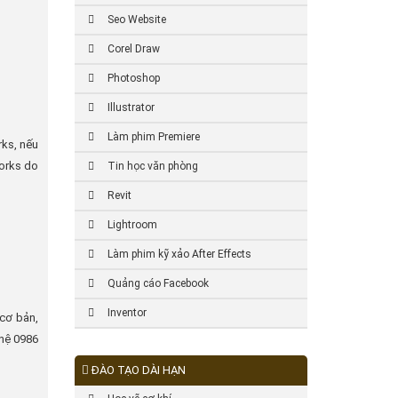
Seo Website
Corel Draw
Photoshop
Illustrator
Làm phim Premiere
ks, nếu
works do
Tin học văn phòng
Revit
Lightroom
Làm phim kỹ xảo After Effects
Quảng cáo Facebook
Inventor
cơ bản,
 hệ 0986
ĐÀO TẠO DÀI HẠN