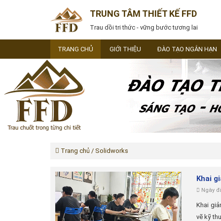
TRUNG TÂM THIẾT KẾ FFD
Trau dồi tri thức - vững bước tương lai
TRANG CHỦ
GIỚI THIỆU
ĐÀO TẠO NGẮN HẠN
Trang chủ
/ Solidworks
Khai g
Ngày đă
Khai giả
vẽ kỹ th