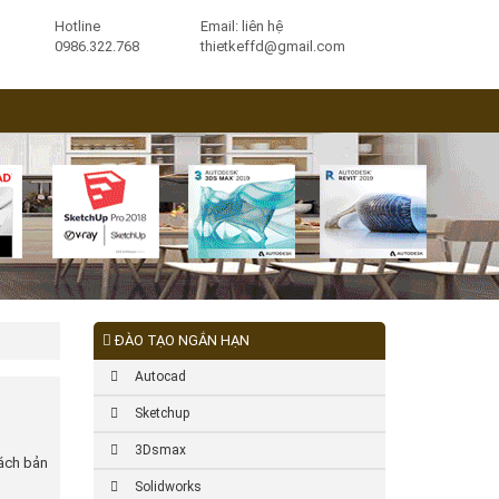
Hotline
Email: liên hệ
0986.322.768
thietkeffd@gmail.com
ĐÀO TẠO NGẮN HẠN
Autocad
Sketchup
3Dsmax
tách bản
Solidworks