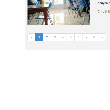
chuyên n
Chi tiết
«
1
2
3
4
5
6
7
8
»