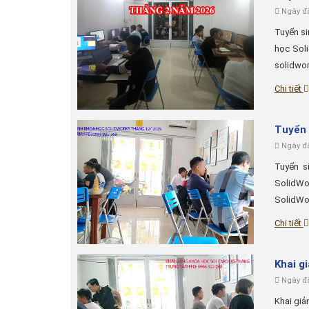
Ngày đă
Tuyển si
học Sol
solidwor
Chi tiết
Tuyển 
Ngày đă
Tuyển s
SolidWor
SolidWor
Chi tiết
Khai g
Ngày đă
Khai giả