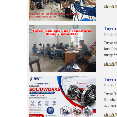
Chi tiết
Tuyển 
Ngày đă
Tuyển s
bạn đang
trung tâ
Chi tiết
Tuyển 
Ngày đă
Tuyển Si
làm chủ 
322 768. .
Chi tiết