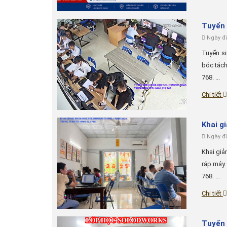
Tuyển 
Ngày đă
Tuyển si
bóc tách
768. ...
Chi tiết
Khai g
Ngày đă
Khai giả
ráp máy 
768. ...
Chi tiết
Tuyển 