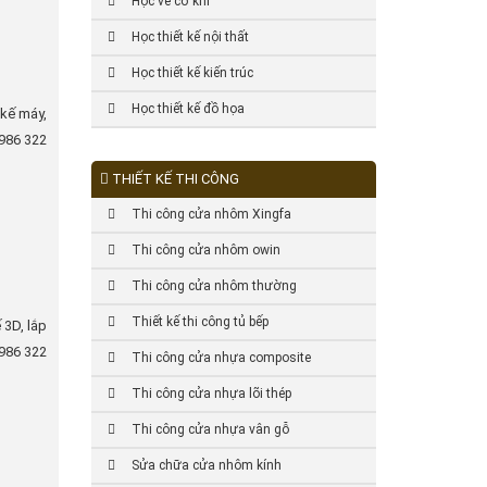
Học vẽ cơ khí
Học thiết kế nội thất
Học thiết kế kiến trúc
Học thiết kế đồ họa
 kế máy,
0986 322
THIẾT KẾ THI CÔNG
Thi công cửa nhôm Xingfa
Thi công cửa nhôm owin
Thi công cửa nhôm thường
Thiết kế thi công tủ bếp
 3D, lắp
0986 322
Thi công cửa nhựa composite
Thi công cửa nhựa lõi thép
Thi công cửa nhựa vân gỗ
Sửa chữa cửa nhôm kính