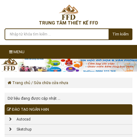
TRUNG TÂM THIẾT KẾ FFD
Tìm kiếm
MENU
Trang chủ
/ Sửa chữa cửa nhựa
Dữ liệu đang được cập nhật ...
ĐÀO TẠO NGẮN HẠN
Autocad
Sketchup