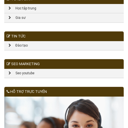
Học tập trung
Gia sư
TIN TỨC
Đào tạo
SEO MARKETING
Seo youtube
HỖ TRỢ TRỰC TUYẾN