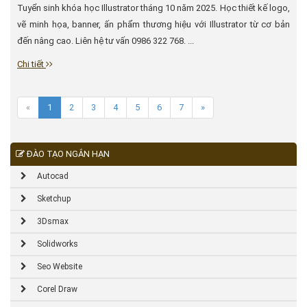
Tuyển sinh khóa học Illustrator tháng 10 năm 2025. Học thiết kế logo,
vẽ minh họa, banner, ấn phẩm thương hiệu với Illustrator từ cơ bản
đến nâng cao. Liên hệ tư vấn 0986 322 768. ...
Chi tiết
«
1
2
3
4
5
6
7
»
ĐÀO TẠO NGẮN HẠN
Autocad
Sketchup
3Dsmax
Solidworks
Seo Website
Corel Draw