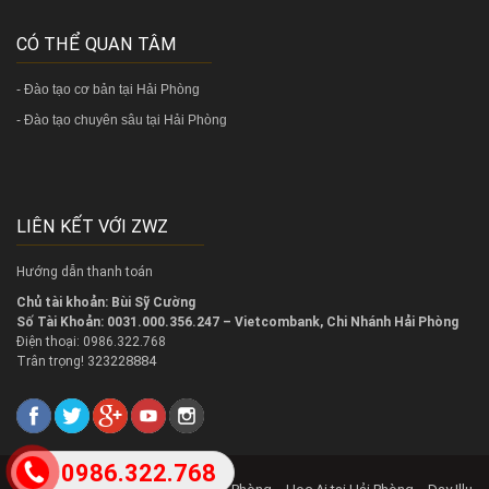
CÓ THỂ QUAN TÂM
-
Đào tạo cơ bản tại Hải Phòng
-
Đào tạo chuyên sâu tại Hải Phòng
LIÊN KẾT VỚI ZWZ
Hướng dẫn thanh toán
Chủ tài khoản: Bùi Sỹ Cường
Số Tài Khoản: 0031.000.356.247 – Vietcombank, Chi Nhánh Hải Phòng
Điện thoại: 0986.322.768
323228884
Trân trọng!
0986.322.768
2018 @
Copy right