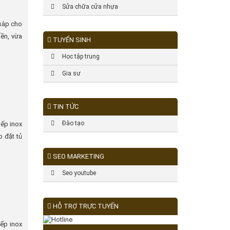
Sửa chữa cửa nhựa
 sắp cho
ền, vừa
TUYỂN SINH
Học tập trung
Gia sư
TIN TỨC
Đào tạo
bếp inox
p đặt tủ
SEO MARKETING
Seo youtube
HỖ TRỢ TRỰC TUYẾN
bếp inox