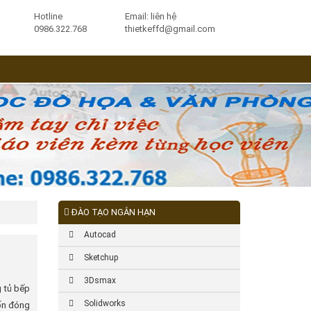
Hotline
Email: liên hệ
0986.322.768
thietkeffd@gmail.com
ĐÀO TẠO NGẮN HẠN
Autocad
Sketchup
3Dsmax
g tủ bếp
Solidworks
uốn đóng