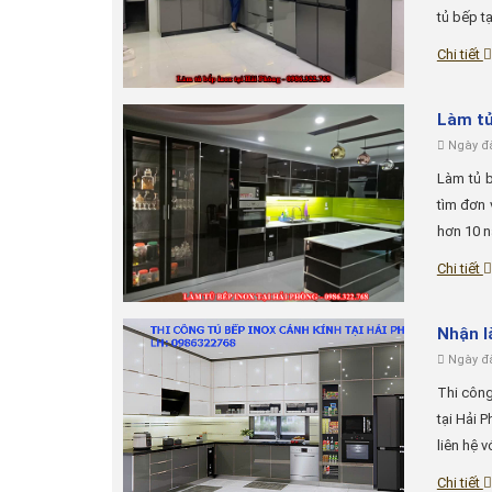
tủ bếp tạ
Chi tiết
Làm tủ
Ngày đă
Làm tủ b
tìm đơn 
hơn 10 nă
Chi tiết
Nhận l
Ngày đă
Thi công
tại Hải 
liên hệ v
Chi tiết