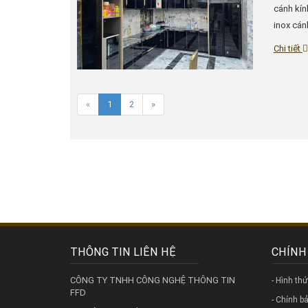
cánh kín
inox cánh
Chi tiết
«
1
2
»
THÔNG TIN LIÊN HỆ
CHÍNH
CÔNG TY TNHH CÔNG NGHỆ THÔNG TIN
- Hình th
FFD
- Chính 