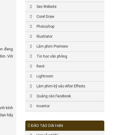
Seo Website
Corel Draw
Photoshop
Illustrator
Làm phim Premiere
bạn đang
tìm. Với
Tin học văn phòng
Revit
Lightroom
Làm phim kỹ xảo After Effects
Quảng cáo Facebook
Inventor
ánh kính
 Bạn hãy
ĐÀO TẠO DÀI HẠN