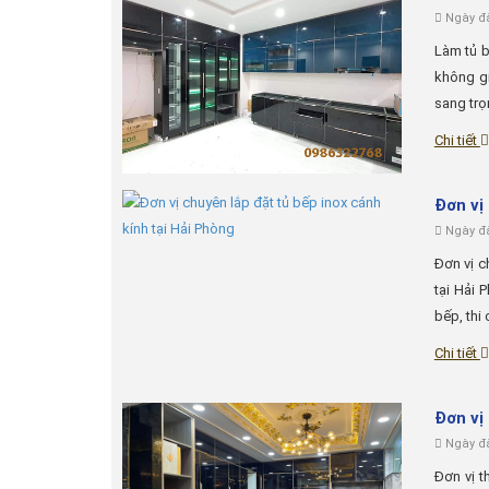
Ngày đă
Làm tủ b
không gi
sang trọ
Chi tiết
Đơn vị
Ngày đă
Đơn vị c
tại Hải 
bếp, thi 
Chi tiết
Đơn vị
Ngày đă
Đơn vị t