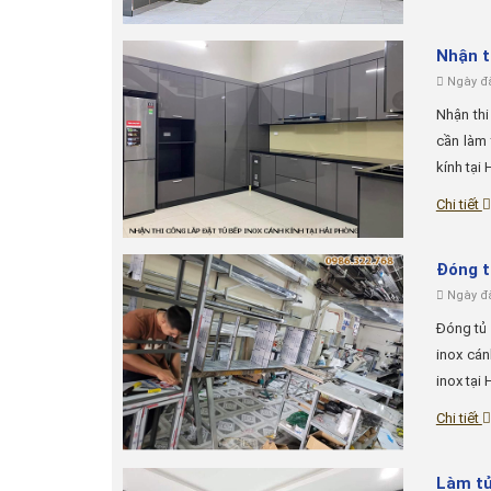
​​​​​​​
Ngày đă
​​​​​​​N
cần làm 
kính tại 
Chi tiết
Đóng t
Ngày đă
Đóng tủ 
inox cán
inox tại
Chi tiết
Làm tủ