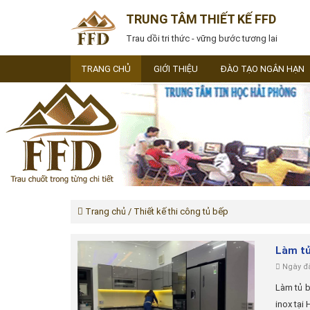
TRUNG TÂM THIẾT KẾ FFD
Trau dồi tri thức - vững bước tương lai
TRANG CHỦ
GIỚI THIỆU
ĐÀO TẠO NGẮN HẠN
Trang chủ
/ Thiết kế thi công tủ bếp
Làm tủ
Ngày đă
Làm tủ b
inox tại