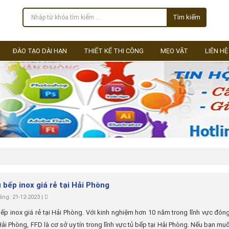
Tìm kiếm
ĐÀO TẠO DÀI HẠN
THIẾT KẾ THI CÔNG
MẸO VẶT
LIÊN HỆ
 bếp inox giá rẻ tại Hải Phòng
ng: 21-12-2023 |
ếp inox giá rẻ tại Hải Phòng. Với kinh nghiệm hơn 10 năm trong lĩnh vực đón
 Hải Phòng, FFD là cơ sở uy tín trong lĩnh vực tủ bếp tại Hải Phòng. Nếu bạn m