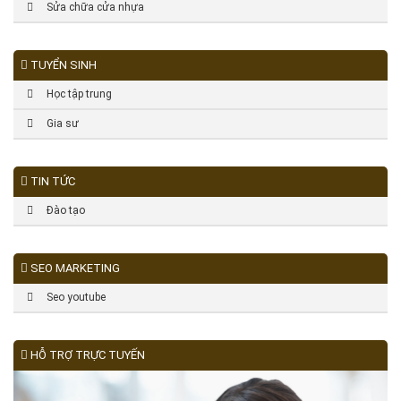
Sửa chữa cửa nhựa
TUYỂN SINH
Học tập trung
Gia sư
TIN TỨC
Đào tạo
SEO MARKETING
Seo youtube
HỖ TRỢ TRỰC TUYẾN