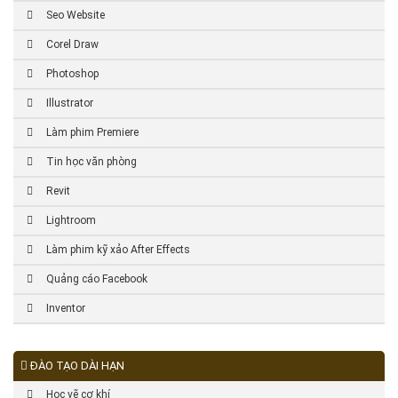
Seo Website
Corel Draw
Photoshop
Illustrator
Làm phim Premiere
Tin học văn phòng
Revit
Lightroom
Làm phim kỹ xảo After Effects
Quảng cáo Facebook
Inventor
ĐÀO TẠO DÀI HẠN
Học vẽ cơ khí