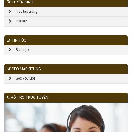
TUYỂN SINH
Học tập trung
Gia sư
TIN TỨC
Đào tạo
SEO MARKETING
Seo youtube
HỖ TRỢ TRỰC TUYẾN