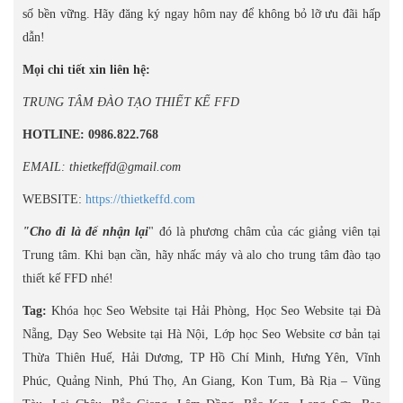
số bền vững. Hãy đăng ký ngay hôm nay để không bỏ lỡ ưu đãi hấp
dẫn!
Mọi chi tiết xin liên hệ:
TRUNG TÂM ĐÀO TẠO THIẾT KẾ FFD
HOTLINE: 0986.822.768
EMAIL: thietkeffd@gmail.com
WEBSITE:
https://thietkeffd.com
"Cho đi là để nhận lại
" đó là phương châm của các giảng viên tại
Trung tâm. Khi bạn cần, hãy nhấc máy và alo cho trung tâm đào tạo
thiết kế FFD nhé!
Tag:
Khóa học Seo Website tại Hải Phòng, Học Seo Website tại Đà
Nẵng, Dạy Seo Website tại Hà Nội, Lớp học Seo Website cơ bản tại
Thừa Thiên Huế, Hải Dương, TP Hồ Chí Minh, Hưng Yên, Vĩnh
Phúc, Quảng Ninh, Phú Thọ, An Giang, Kon Tum, Bà Rịa – Vũng