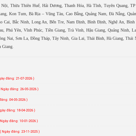
 Nội, Thừa Thiên Huế, Hải Dương, Thanh Hóa, Hà Tĩnh, Tuyên Quang, TP
iang, Kon Tum, Bà Rịa – Vũng Tàu, Cao Bằng, Quảng Nam, Đà Nẵng, Quản
o Cai, Bắc Ninh, Long An, Bến Tre, Nam Định, Bình Định, Nghệ An, Bình
u, Phú Yên, Vĩnh Phúc, Tiền Giang, Trà Vinh, Hậu Giang, Quảng Ninh, La
ng Nai, Sơn La, Đồng Tháp, Tây Ninh, Gia Lai, Thái Bình, Hà Giang, Thái 
n Giang.
gày đăng: 21-07-2026 )
( Ngày đăng: 26-05-2026 )
đăng: 04-05-2026 )
gày đăng: 18-04-2026 )
 Ngày đăng: 10-01-2026 )
( Ngày đăng: 23-11-2025 )