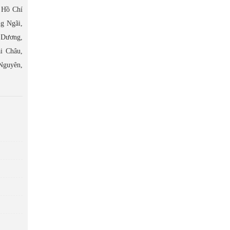
 Hồ Chí
g Ngãi,
 Dương,
i Châu,
Nguyên,