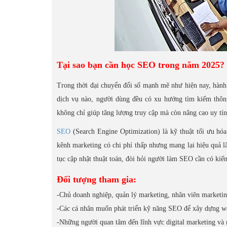
Tại sao bạn cần học SEO trong năm 2025?
Trong thời đại chuyển đổi số mạnh mẽ như hiện nay, hành
dịch vụ nào, người dùng đều có xu hướng tìm kiếm thông 
không chỉ giúp tăng lượng truy cập mà còn nâng cao uy tín 
SEO
(Search Engine Optimization) là kỹ thuật tối ưu hó
kênh marketing có chi phí thấp nhưng mang lại hiệu quả 
tục cập nhật thuật toán, đòi hỏi người làm SEO cần có ki
Đối tượng tham gia:
-Chủ doanh nghiệp, quản lý marketing, nhân viên marketin
-Các cá nhân muốn phát triển kỹ năng SEO để xây dựng web
-Những người quan tâm đến lĩnh vực digital marketing và