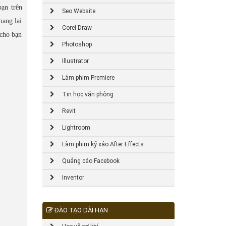
ạn trên
Seo Website
mang lại
Corel Draw
 cho bạn
Photoshop
Illustrator
Làm phim Premiere
Tin học văn phòng
Revit
Lightroom
Làm phim kỹ xảo After Effects
Quảng cáo Facebook
Inventor
ĐÀO TẠO DÀI HẠN