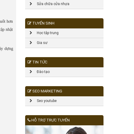
Sửa chữa cửa nhựa
suốt hơn
TUYỂN SINH
cập nhật
Học tập trung
Gia sư
xây dựng
TIN TỨC
Đào tạo
SEO MARKETING
Seo youtube
HỖ TRỢ TRỰC TUYẾN