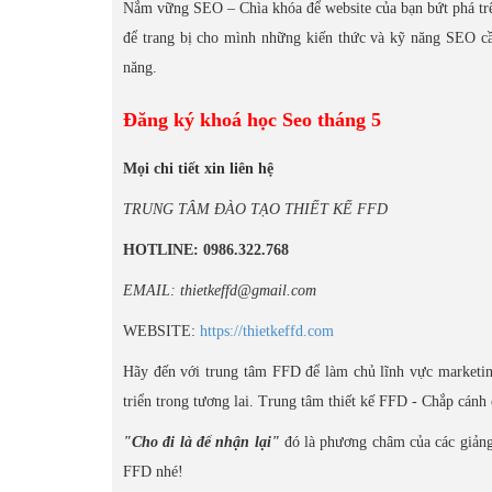
Nắm vững SEO – Chìa khóa để website của bạn bứt phá tr
để trang bị cho mình những kiến thức và kỹ năng SEO cần
năng.
Đăng ký khoá học Seo tháng 5
Mọi chi tiết xin liên hệ
TRUNG TÂM ĐÀO TẠO THIẾT KẾ FFD
HOTLINE: 0986.322.768
EMAIL: thietkeffd@gmail.com
WEBSITE:
https://thietkeffd.com
Hãy đến với trung tâm FFD để làm chủ lĩnh vực marketin
triển trong tương lai. Trung tâm thiết kế FFD - Chắp cán
"Cho đi là để nhận lại"
đó là phương châm của các giảng 
FFD nhé!