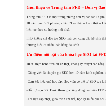
Giới thiệu về Trung tâm FFD – Đơn vị đào 
Trung tâm FFD là một trong những đơn vị đào tạo Digital 
10 năm qua. Với phương châm “Học thật – Làm thật – Hiệu
liên tục theo xu hướng mới nhất.
FFD không chỉ đào tạo SEO, mà còn cung cấp hệ sinh thái
thương hiệu cá nhân, bán hàng đa kênh...
Ưu điểm nổi bật của khóa học SEO tại FF
100% thực hành trên dự án thật, không lý thuyết sáo rỗng.
-Giảng viên là chuyên gia SEO hơn 10 năm kinh nghiệm, đa
-Cam kết hiệu quả học tập: Học viên có thể tự SEO sau kh
-Hỗ trợ trọn đời: Được tham gia cộng đồng học viên FFD để
-Tài liệu cập nhật, giáo trình chi tiết, học lại miễn phí nếu