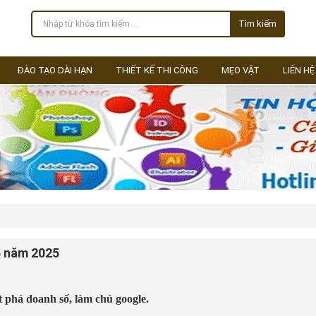
Tìm kiếm
ĐÀO TẠO DÀI HẠN
THIẾT KẾ THI CÔNG
MẸO VẶT
LIÊN HỆ
5 năm 2025
 phá doanh số, làm chủ google.