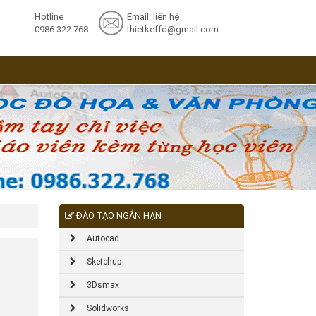
Hotline
Email: liên hệ
0986.322.768
thietkeffd@gmail.com
ĐÀO TẠO NGẮN HẠN
Autocad
Sketchup
3Dsmax
Solidworks