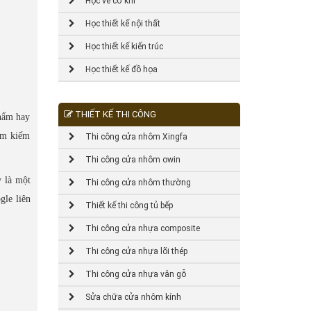
Học vẽ cơ khí
Học thiết kế nội thất
Học thiết kế kiến trúc
Học thiết kế đồ họa
THIẾT KẾ THI CÔNG
phẩm hay
tìm kiếm
Thi công cửa nhôm Xingfa
Thi công cửa nhôm owin
y là một
Thi công cửa nhôm thường
gle liên
Thiết kế thi công tủ bếp
Thi công cửa nhựa composite
Thi công cửa nhựa lõi thép
Thi công cửa nhựa vân gỗ
Sửa chữa cửa nhôm kính