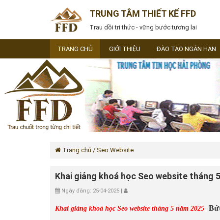
TRUNG TÂM THIẾT KẾ FFD
Trau dồi tri thức - vững bước tương lai
TRANG CHỦ
GIỚI THIỆU
ĐÀO TẠO NGẮN HẠN
Trang chủ
/ Seo Website
Khai giảng khoá học Seo website tháng 
Ngày đăng: 25-04-2025 |
Bứt
Khai giảng khoá học Seo website tháng 5 năm 2025
-