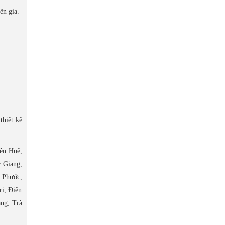
ên gia.
thiết kế
ên Huế,
 Giang,
 Phước,
ị, Điện
ng, Trà