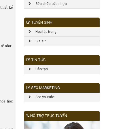
Sửa chữa cửa nhựa
thiết kế
TUYỂN SINH
Học tập trung
Gia sư
 tế như:
TIN TỨC
Đào tạo
SEO MARKETING
Seo youtube
hóa học
HỖ TRỢ TRỰC TUYẾN