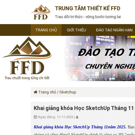
TRUNG TÂM THIẾT KẾ FFD
Trau dồi tri thức - vững bước tương lai
TRANG CHỦ
GIỚI THIỆU
ĐÀO TẠO NGẮN HẠN
Trang chủ
/ Sketchup
Khai giảng khóa Học SketchUp Tháng 11
Ngày đăng: 11-11-2025 |
Khai giảng khóa Học SketchUp Tháng 11năm 2025.
Bạn 
chóng và sống động? SketchUp chính là công cụ 3D "quốc 