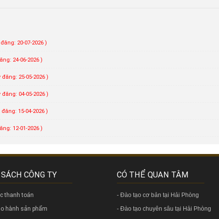
 đăng: 20-07-2026 )
ăng: 24-06-2026 )
 đăng: 25-05-2026 )
 đăng: 04-05-2026 )
 đăng: 15-04-2026 )
ăng: 12-01-2026 )
 SÁCH CÔNG TY
CÓ THỂ QUAN TÂM
ức thanh toán
-
Đào tạo cơ bản tại Hải Phòng
bảo hành sản phẩm
-
Đào tạo chuyên sâu tại Hải Phòng