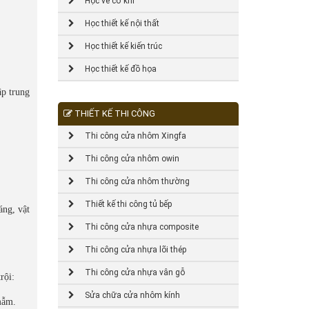
Học vẽ cơ khí
Học thiết kế nội thất
Học thiết kế kiến trúc
Học thiết kế đồ họa
ập trung
THIẾT KẾ THI CÔNG
Thi công cửa nhôm Xingfa
Thi công cửa nhôm owin
Thi công cửa nhôm thường
Thiết kế thi công tủ bếp
áng, vật
Thi công cửa nhựa composite
Thi công cửa nhựa lõi thép
Thi công cửa nhựa vân gỗ
rội:
Sửa chữa cửa nhôm kính
mẫm.