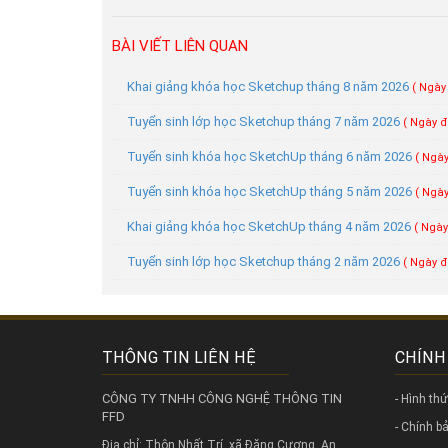
BÀI VIẾT LIÊN QUAN
Khai giảng khóa học Sketchup tháng 8 năm 2026
( Ngày
Tuyển sinh lớp học Sketchup tháng 7 năm 2026
( Ngày đ
Tuyển sinh khóa học SketchUp tháng 6 năm 2026
( Ngày
Tuyển sinh khóa học SketchUp tháng 5 năm 2026
( Ngày
Khai giảng khóa học SketchUp tháng 4 năm 2026
( Ngày
Tuyển sinh lớp học Sketchup tháng 2 năm 2026
( Ngày đ
THÔNG TIN LIÊN HỆ
CHÍNH
CÔNG TY TNHH CÔNG NGHỆ THÔNG TIN
- Hình th
FFD
- Chính 
Địa chỉ: Thôn Nhất Trí, xã Đặng Cương, An