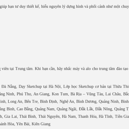
úp bạn tư duy thiết kế, hiểu nguyên lý dựng hình và phối cảnh như một chuy
 viên tại Trung tâm. Khi bạn cần, hãy nhấc máy và alo cho trung tâm đào tạo 
 Đà Nẵng, Dạy Sketchup tại Hà Nội, Lớp học Sketchup cơ bản tại Thừa Thi
ng Ninh, Phú Thọ, An Giang, Kon Tum, Bà Rịa – Vũng Tàu, Lai Châu, Bắc
inh, Long An, Bến Tre, Bình Định, Nghệ An, Bình Dương, Quảng Ninh, Bình
ảng Bình, Cao Bằng, Quảng Nam, Quảng Ngãi, Đắk Lắk, Đắk Nông, Quảng Tr
h, Gia Lai, Thái Bình, Thái Nguyên, Hà Nam, Thanh Hóa, Hà Tĩnh, Tiền Gia
ánh Hòa, Yên Bái, Kiên Giang