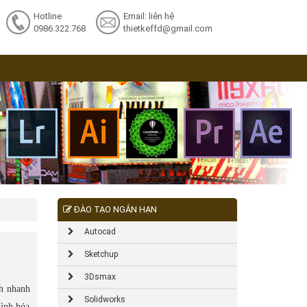
Hotline
Email: liên hệ
0986.322.768
thietkeffd@gmail.com
ĐÀO TẠO NGẮN HẠN
Autocad
Sketchup
3Dsmax
ch nhanh
Solidworks
hình hóa