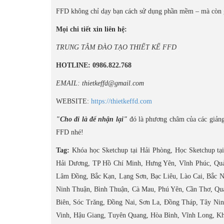
FFD không chỉ dạy bạn cách sử dụng phần mềm – mà còn gi
Mọi chi tiết xin liên hệ:
TRUNG TÂM ĐÀO TẠO THIẾT KẾ FFD
HOTLINE: 0986.822.768
EMAIL: thietkeffd@gmail.com
WEBSITE:
https://thietkeffd.com
"Cho đi là để nhận lại"
đó là phương châm của các giảng
FFD nhé!
Tag:
Khóa học Sketchup tại Hải Phòng, Học Sketchup tại
Hải Dương, TP Hồ Chí Minh, Hưng Yên, Vĩnh Phúc, Quả
Lâm Đồng, Bắc Kạn, Lạng Sơn, Bạc Liêu, Lào Cai, Bắc N
Ninh Thuận, Bình Thuận, Cà Mau, Phú Yên, Cần Thơ, Qu
Biên, Sóc Trăng, Đồng Nai, Sơn La, Đồng Tháp, Tây Nin
Vinh, Hậu Giang, Tuyên Quang, Hòa Bình, Vĩnh Long, Kh