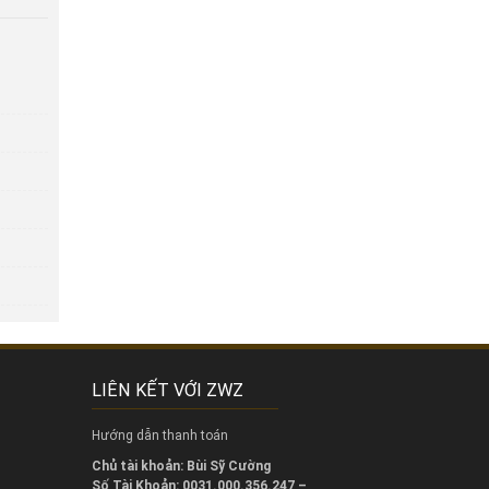
LIÊN KẾT VỚI ZWZ
Hướng dẫn thanh toán
Chủ tài khoản: Bùi Sỹ Cường
Số Tài Khoản: 0031.000.356.247 –