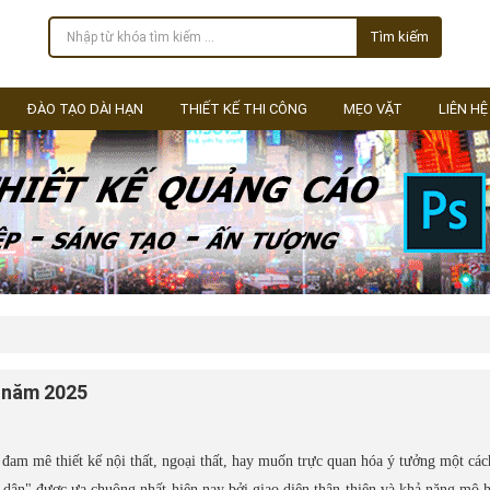
Tìm kiếm
ĐÀO TẠO DÀI HẠN
THIẾT KẾ THI CÔNG
MẸO VẶT
LIÊN HỆ
 năm 2025
đam mê thiết kế nội thất, ngoại thất, hay muốn trực quan hóa ý tưởng một cá
dân" được ưa chuộng nhất hiện nay bởi giao diện thân thiện và khả năng mô 