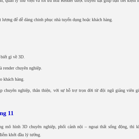
h, quản lý thư viện và tối ưu hóa Render được truyền đạt giúp bạn tiết kiệm 
t lượng để dễ dàng chinh phục nhà tuyển dụng hoặc khách hàng.
.
biết gì về 3D.
à render chuyên nghiệp.
ho khách hàng.
chuyên nghiệp, thân thiện, với sự hỗ trợ trọn đời từ đội ngũ giảng viên g
ng 11
ng mô hình 3D chuyên nghiệp, phối cảnh nội – ngoại thất sống động, thì k
iểm khởi đầu lý tưởng.