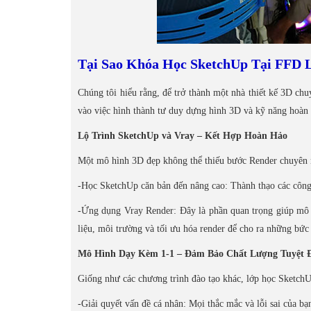
Tại Sao Khóa Học SketchUp Tại FFD 
Chúng tôi hiểu rằng, để trở thành một nhà thiết kế 3D chu
vào việc hình thành tư duy dựng hình 3D và kỹ năng hoàn 
Lộ Trình SketchUp và Vray – Kết Hợp Hoàn Hảo
Một mô hình 3D đẹp không thể thiếu bước Render chuyên n
-Học SketchUp căn bản đến nâng cao: Thành thạo các công
-Ứng dụng Vray Render: Đây là phần quan trọng giúp mô hì
liệu, môi trường và tối ưu hóa render để cho ra những bức
Mô Hình Dạy Kèm 1-1 – Đảm Bảo Chất Lượng Tuyệt 
Giống như các chương trình đào tạo khác, lớp học SketchUp
-Giải quyết vấn đề cá nhân: Mọi thắc mắc và lỗi sai của b