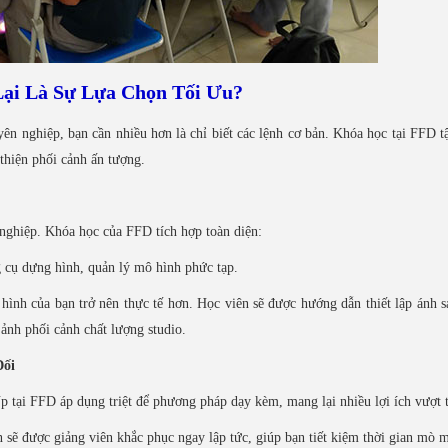
Lại Là Sự Lựa Chọn Tối Ưu?
yên nghiệp, bạn cần nhiều hơn là chỉ biết các lệnh cơ bản. Khóa học tại FFD t
thiện phối cảnh ấn tượng.
ghiệp. Khóa học của FFD tích hợp toàn diện:
 cụ dựng hình, quản lý mô hình phức tạp.
nh của bạn trở nên thực tế hơn. Học viên sẽ được hướng dẫn thiết lập ánh s
 ảnh phối cảnh chất lượng studio.
Đối
 tại FFD áp dụng triệt để phương pháp dạy kèm, mang lại nhiều lợi ích vượt t
ạn sẽ được giảng viên khắc phục ngay lập tức, giúp bạn tiết kiệm thời gian mò 