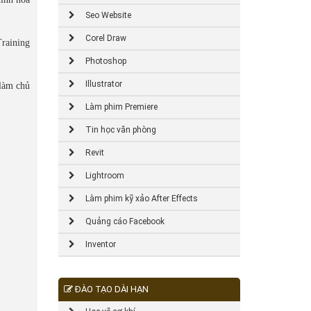
Seo Website
Corel Draw
raining
Photoshop
Illustrator
 làm chủ
Làm phim Premiere
Tin học văn phòng
Revit
Lightroom
Làm phim kỹ xảo After Effects
Quảng cáo Facebook
Inventor
ĐÀO TẠO DÀI HẠN