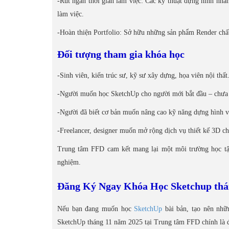
-Rút ngắn thời gian làm việc: Các kỹ thuật dựng hình nhan
làm việc.
-Hoàn thiện Portfolio: Sở hữu những sản phẩm Render chấ
Đối tượng tham gia khóa học
-Sinh viên, kiến trúc sư, kỹ sư xây dựng, họa viên nội thất
-Người muốn học SketchUp cho người mới bắt đầu – chưa 
-Người đã biết cơ bản muốn nâng cao kỹ năng dựng hình v
-Freelancer, designer muốn mở rộng dịch vụ thiết kế 3D c
Trung tâm FFD cam kết mang lại một môi trường học tập 
nghiệm.
Đăng Ký Ngay Khóa Học Sketchup thá
Nếu bạn đang muốn học
SketchUp
bài bản, tạo nên nhữ
SketchUp tháng 11 năm 2025 tại Trung tâm FFD chính là đ