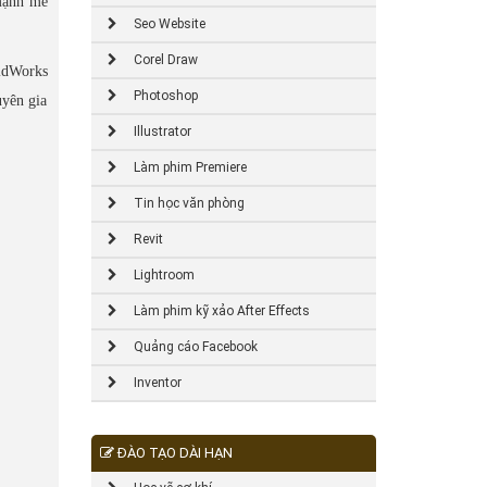
 mạnh mẽ
Seo Website
Corel Draw
lidWorks
Photoshop
uyên gia
Illustrator
Làm phim Premiere
Tin học văn phòng
Revit
Lightroom
Làm phim kỹ xảo After Effects
Quảng cáo Facebook
Inventor
ĐÀO TẠO DÀI HẠN