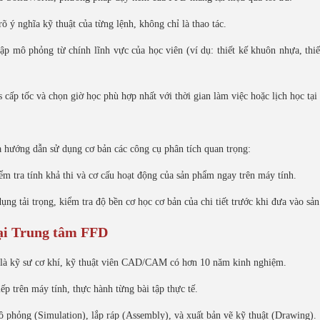
rõ ý nghĩa kỹ thuật của từng lệnh, không chỉ là thao tác.
tập mô phỏng từ chính lĩnh vực của học viên (ví dụ: thiết kế khuôn nhựa, thiế
cấp tốc và chọn giờ học phù hợp nhất với thời gian làm việc hoặc lịch học tại
à hướng dẫn sử dụng cơ bản các công cụ phân tích quan trọng:
 tra tính khả thi và cơ cấu hoạt động của sản phẩm ngay trên máy tính.
ụng tải trọng, kiểm tra độ bền cơ học cơ bản của chi tiết trước khi đưa vào sản
tại Trung tâm FFD
n là kỹ sư cơ khí, kỹ thuật viên CAD/CAM có hơn 10 năm kinh nghiệm.
ếp trên máy tính, thực hành từng bài tập thực tế.
 phỏng (Simulation), lắp ráp (Assembly), và xuất bản vẽ kỹ thuật (Drawing).