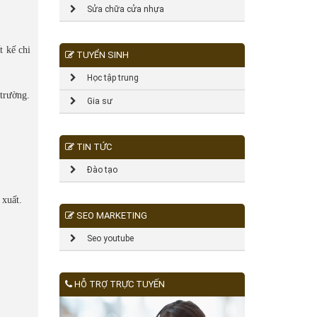
Sửa chữa cửa nhựa
t kế chi
TUYỂN SINH
Học tập trung
 trường.
Gia sư
TIN TỨC
Đào tạo
 xuất.
SEO MARKETING
Seo youtube
HỖ TRỢ TRỰC TUYẾN