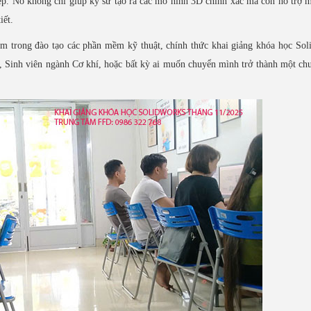
p. Nó không chỉ giúp kỹ sư tạo ra các mô hình 3D chính xác mà còn hỗ trợ
iết.
m trong đào tạo các phần mềm kỹ thuật, chính thức khai giảng khóa học So
, Sinh viên ngành Cơ khí, hoặc bất kỳ ai muốn chuyển mình trở thành một ch