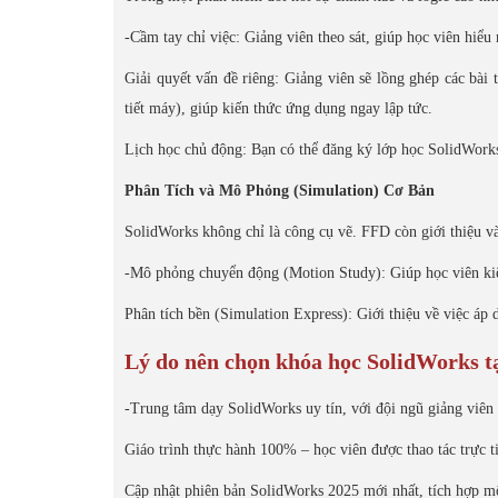
-Cầm tay chỉ việc: Giảng viên theo sát, giúp học viên hiểu 
Giải quyết vấn đề riêng: Giảng viên sẽ lồng ghép các bài 
tiết máy), giúp kiến thức ứng dụng ngay lập tức.
Lịch học chủ động: Bạn có thể đăng ký lớp học SolidWorks 
Phân Tích và Mô Phỏng (Simulation) Cơ Bản
SolidWorks không chỉ là công cụ vẽ. FFD còn giới thiệu v
-Mô phỏng chuyển động (Motion Study): Giúp học viên kiểm
Phân tích bền (Simulation Express): Giới thiệu về việc áp d
Lý do nên chọn khóa học SolidWorks 
-Trung tâm dạy SolidWorks uy tín, với đội ngũ giảng viê
Giáo trình thực hành 100% – học viên được thao tác trực ti
Cập nhật phiên bản SolidWorks 2025 mới nhất, tích hợp mô