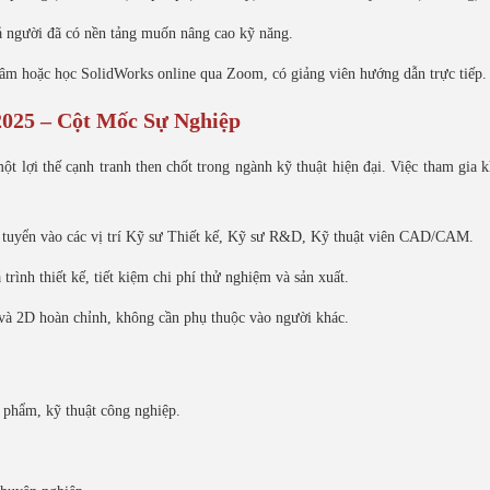
cả người đã có nền tảng muốn nâng cao kỹ năng.
g tâm hoặc học SolidWorks online qua Zoom, có giảng viên hướng dẫn trực tiếp.
025 – Cột Mốc Sự Nghiệp
t lợi thế cạnh tranh then chốt trong ngành kỹ thuật hiện đại. Việc tham gia 
ng tuyển vào các vị trí Kỹ sư Thiết kế, Kỹ sư R&D, Kỹ thuật viên CAD/CAM.
 trình thiết kế, tiết kiệm chi phí thử nghiệm và sản xuất.
 và 2D hoàn chỉnh, không cần phụ thuộc vào người khác.
n phẩm, kỹ thuật công nghiệp.