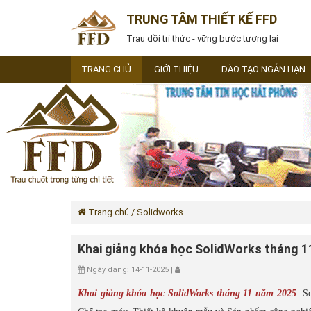
TRUNG TÂM THIẾT KẾ FFD
Trau dồi tri thức - vững bước tương lai
TRANG CHỦ
GIỚI THIỆU
ĐÀO TẠO NGẮN HẠN
Trang chủ
/ Solidworks
Khai giảng khóa học SolidWorks tháng 
Ngày đăng: 14-11-2025 |
Khai giảng khóa học SolidWorks tháng 11 năm 2025
. S