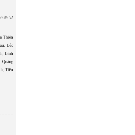
thiết kế
ừa Thiên
âu, Bắc
h, Bình
, Quảng
h, Tiền