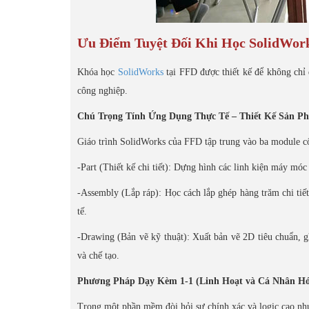
Ưu Điểm Tuyệt Đối Khi Học SolidWork
Khóa học
SolidWorks
tại FFD được thiết kế để không chỉ d
công nghiệp.
Chú Trọng Tính Ứng Dụng Thực Tế – Thiết Kế Sản P
Giáo trình SolidWorks của FFD tập trung vào ba module cố
-Part (Thiết kế chi tiết): Dựng hình các linh kiện máy móc
-Assembly (Lắp ráp): Học cách lắp ghép hàng trăm chi ti
tế.
-Drawing (Bản vẽ kỹ thuật): Xuất bản vẽ 2D tiêu chuẩn, ghi
và chế tạo.
Phương Pháp Dạy Kèm 1-1 (Linh Hoạt và Cá Nhân Hó
Trong một phần mềm đòi hỏi sự chính xác và logic cao nh