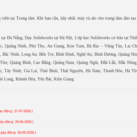
viên tại Trung tâm. Khi bạn cần, hãy nhấc máy và alo cho trung tâm đào tạo 
tại Đà Nẵng, Dạy Solidworks tại Hà Nội, Lớp học Solidworks cơ bản tại Th
c, Quảng Ninh, Phú Thọ, An Giang, Kon Tum, Bà Rịa – Vũng Tàu, Lai Ch
, Bắc Ninh, Long An, Bến Tre, Bình Định, Nghệ An, Bình Dương, Quảng Nin
 Thơ, Quảng Bình, Cao Bằng, Quảng Nam, Quảng Ngãi, Đắk Lắk, Đắk Nông
p, Tây Ninh, Gia Lai, Thái Bình, Thái Nguyên, Hà Nam, Thanh Hóa, Hà Tĩn
nh Long, Khánh Hòa, Yên Bái, Kiên Giang
ày đăng: 21-07-2026 )
ày đăng: 25-06-2026 )
Ngày đăng: 26-05-2026 )