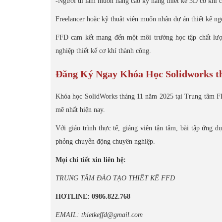
-Người đi làm muốn nâng cao kỹ năng thiết kế 3D cơ khí 
Freelancer hoặc kỹ thuật viên muốn nhận dự án thiết kế ng
FFD cam kết mang đến một môi trường học tập chất lượn
nghiệp thiết kế cơ khí thành công.
Đăng Ký Ngay Khóa Học Solidworks t
Khóa học SolidWorks tháng 11 năm 2025 tại Trung tâm FF
mẽ nhất hiện nay.
Với giáo trình thực tế, giảng viên tận tâm, bài tập ứng 
phỏng chuyển động chuyên nghiệp.
Mọi chi tiết xin liên hệ:
TRUNG TÂM ĐÀO TẠO THIẾT KẾ FFD
HOTLINE: 0986.822.768
EMAIL: thietkeffd@gmail.com