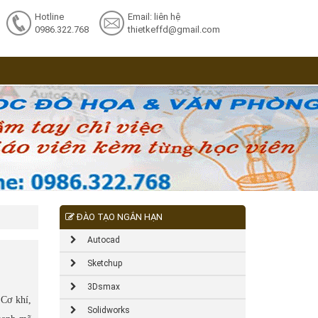
Hotline
Email: liên hệ
0986.322.768
thietkeffd@gmail.com
ĐÀO TẠO NGẮN HẠN
Autocad
Sketchup
3Dsmax
 Cơ khí,
Solidworks