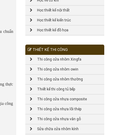
Học vẽ cơ khí
Học thiết kế nội thất
Học thiết kế kiến trúc
Học thiết kế đồ họa
êu chuẩn
THIẾT KẾ THI CÔNG
Thi công cửa nhôm Xingfa
Thi công cửa nhôm owin
Thi công cửa nhôm thường
ộng thực
Thiết kế thi công tủ bếp
Thi công cửa nhựa composite
gia công
Thi công cửa nhựa lõi thép
Thi công cửa nhựa vân gỗ
Sửa chữa cửa nhôm kính