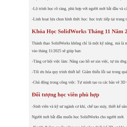
-Lộ trình học rõ ràng, phù hợp với người mới bắt đầu và 
-Linh hoạt lựa chọn hình thức học: học trực tiếp tại trun
Khóa Học SolidWorks Tháng 11 Năm 2
Thành thạo SolidWorks không chỉ là một kỹ năng, mà là mộ
vào tháng 11/2025 sẽ giúp bạn:
-Tăng cơ hội việc làm: Nâng cao hồ sơ xin việc, tự tin ứ
-Tối ưu hóa quy trình thiết kế: Giảm thiểu lỗi sai trong quá
-Chủ động trong công việc: Tự mình tạo ra các bản vẽ 3D
Đối tượng học viên phù hợp
-Sinh viên và kỹ sư ngành cơ khí, chế tạo máy, thiết kế sả
Người mới bắt đầu muốn học SolidWorks cho người mới.