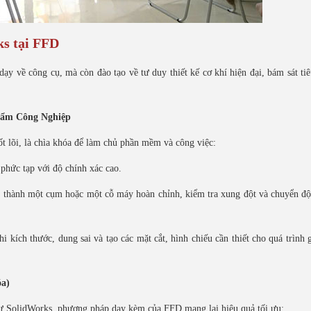
s tại FFD
ạy về công cụ, mà còn đào tạo về tư duy thiết kế cơ khí hiện đại, bám sát ti
hẩm Công Nghiệp
t lõi, là chìa khóa để làm chủ phần mềm và công việc:
 phức tạp với độ chính xác cao.
ết thành một cụm hoặc một cỗ máy hoàn chỉnh, kiểm tra xung đột và chuyển đ
 kích thước, dung sai và tạo các mặt cắt, hình chiếu cần thiết cho quá trình 
a)
ư SolidWorks, phương pháp dạy kèm của FFD mang lại hiệu quả tối ưu: