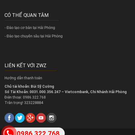
CÓ THỂ QUAN TÂM
-
Đào tạo cơ bản tại Hải Phòng
-
Đào tạo chuyên sâu tại Hải Phòng
LIÊN KẾT VỚI ZWZ
Hướng dẫn thanh toán
Chủ tài khoản: Bùi Sỹ Cường
Số Tài Khoản: 0031.000.356.247 – Vietcombank, Chi Nhánh Hải Phòng
Điện thoại: 0986.322.768
323228884
Trân trọng!
0986.322.768
2018 @
Copy right