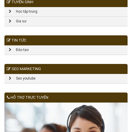
TUYỂN SINH
Học tập trung
Gia sư
TIN TỨC
Đào tạo
SEO MARKETING
Seo youtube
HỖ TRỢ TRỰC TUYẾN