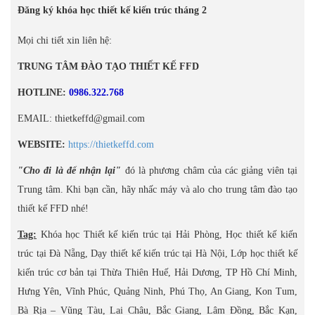
Đăng ký khóa học thiết kế kiến trúc tháng 2
Mọi chi tiết xin liên hệ:
TRUNG TÂM ĐÀO TẠO THIẾT KẾ FFD
HOTLINE:
0986.322.768
EMAIL: thietkeffd@gmail.com
WEBSITE:
https://thietkeffd.com
"Cho đi là để nhận lại"
đó là phương châm của các giảng viên tại
Trung tâm. Khi bạn cần, hãy nhấc máy và alo cho trung tâm đào tạo
thiết kế FFD nhé!
Tag:
Khóa học Thiết kế kiến trúc tại Hải Phòng, Học thiết kế kiến
trúc tại Đà Nẵng, Dạy thiết kế kiến trúc tại Hà Nội, Lớp học thiết kế
kiến trúc cơ bản tại Thừa Thiên Huế, Hải Dương, TP Hồ Chí Minh,
Hưng Yên, Vĩnh Phúc, Quảng Ninh, Phú Thọ, An Giang, Kon Tum,
Bà Rịa – Vũng Tàu, Lai Châu, Bắc Giang, Lâm Đồng, Bắc Kạn,