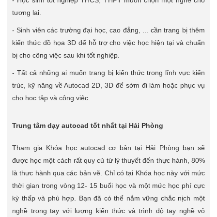
- Học sinh tốt nghiệp THCS, THPT muốn chọn một nghề cho
tương lai.
- Sinh viên các trường đại học, cao đẳng, ... cần trang bị thêm
kiến thức đồ họa 3D để hỗ trợ cho việc học hiện tại và chuẩn
bị cho công việc sau khi tốt nghiệp.
- Tất cả những ai muốn trang bị kiến thức trong lĩnh vực kiến
trúc, kỹ năng về Autocad 2D, 3D để sớm đi làm hoặc phục vụ
cho học tập và công việc.
Trung tâm dạy autocad tốt nhất tại Hải Phòng
Tham gia Khóa học autocad cơ bản tại Hải Phòng bạn sẽ
được học một cách rất quy củ từ lý thuyết đến thực hành, 80%
là thực hành qua các bản vẽ. Chỉ có tại Khóa học này với mức
thời gian trong vòng 12- 15 buổi học và một mức học phí cực
kỳ thấp và phù hợp. Bạn đã có thể nắm vững chắc nịch một
nghề trong tay với lượng kiến thức và trình độ tay nghề vô