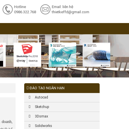
Hotline
Email: liên hệ
0986.322.768
thietkeffd@gmail.com
ĐÀO TẠO NGẮN HẠN
Autocad
Sketchup
3Dsmax
h doanh,
Solidworks