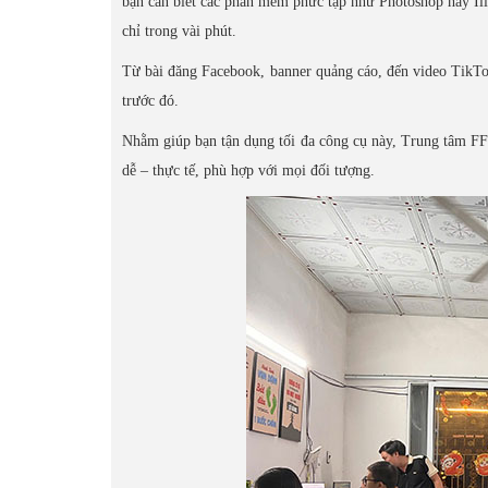
bạn cần biết các phần mềm phức tạp như Photoshop hay Illus
chỉ trong vài phút.
Từ bài đăng Facebook, banner quảng cáo, đến video TikTok
trước đó.
Nhằm giúp bạn tận dụng tối đa công cụ này, Trung tâm FF
dễ – thực tế, phù hợp với mọi đối tượng.