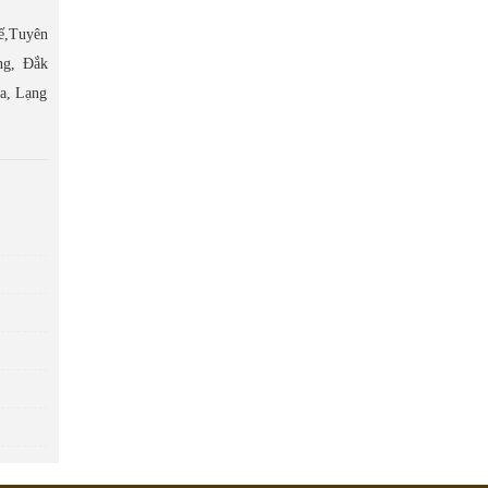
ế,Tuyên
ng, Đắk
a, Lạng