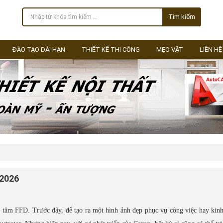
Tìm kiếm
ĐÀO TẠO DÀI HẠN
THIẾT KẾ THI CÔNG
MẸO VẶT
LIÊN HỆ
 2026
 tâm FFD. Trước đây, để tạo ra một hình ảnh đẹp phục vụ công việc hay kin