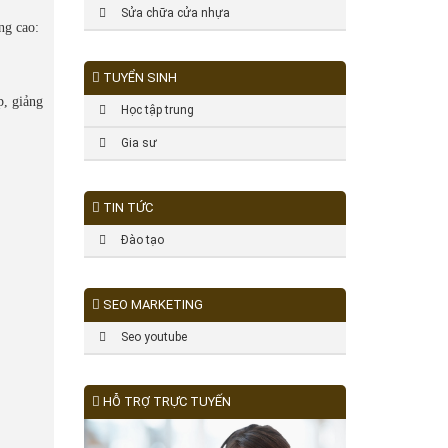
Sửa chữa cửa nhựa
ng cao:
TUYỂN SINH
p, giảng
Học tập trung
Gia sư
TIN TỨC
Đào tạo
SEO MARKETING
Seo youtube
HỖ TRỢ TRỰC TUYẾN