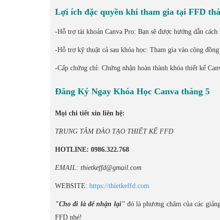
Lợi ích đặc quyền khi tham gia tại FFD th
-Hỗ trợ tài khoản Canva Pro: Bạn sẽ được hướng dẫn cách s
-Hỗ trợ kỹ thuật cả sau khóa học: Tham gia vào cộng đồng
-Cấp chứng chỉ: Chứng nhận hoàn thành khóa thiết kế Ca
Đăng Ký Ngay Khóa Học Canva tháng 5
Mọi chi tiết xin liên hệ:
TRUNG TÂM ĐÀO TẠO THIẾT KẾ FFD
HOTLINE: 0986.322.768
EMAIL: thietkeffd@gmail.com
WEBSITE:
https://thietkeffd.com
"Cho đi là để nhận lại"
đó là phương châm của các giảng
FFD nhé!