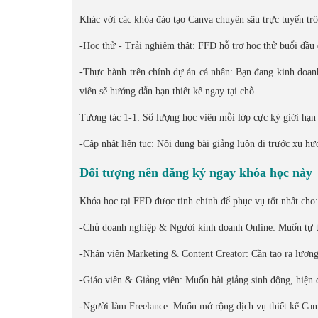
Khác với các khóa đào tạo Canva chuyên sâu trực tuyến trô
-Học thử - Trải nghiệm thật: FFD hỗ trợ học thử buổi đầ
-Thực hành trên chính dự án cá nhân: Bạn đang kinh doa
viên sẽ hướng dẫn bạn thiết kế ngay tại chỗ.
Tương tác 1-1: Số lượng học viên mỗi lớp cực kỳ giới hạn
-Cập nhật liên tục: Nội dung bài giảng luôn đi trước xu h
Đối tượng nên đăng ký ngay khóa học này
Khóa học tại FFD được tinh chỉnh để phục vụ tốt nhất cho:
-Chủ doanh nghiệp & Người kinh doanh Online: Muốn tự tay 
-Nhân viên Marketing & Content Creator: Cần tạo ra lượng
-Giáo viên & Giảng viên: Muốn bài giảng sinh động, hiện đ
-Người làm Freelance: Muốn mở rộng dịch vụ thiết kế Can