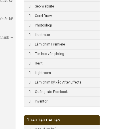
thiết kế
Seo Website
Corel Draw
thiết kế
Photoshop
Illustrator
 nhanh –
Làm phim Premiere
Tin học văn phòng
Revit
Lightroom
Làm phim kỹ xảo After Effects
Quảng cáo Facebook
Inventor
ĐÀO TẠO DÀI HẠN