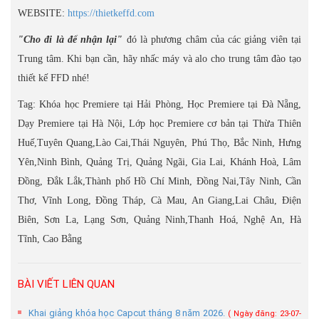
WEBSITE:
https://thietkeffd.com
"Cho đi là để nhận lại"
đó là phương châm của các giảng viên tại
Trung tâm. Khi bạn cần, hãy nhấc máy và alo cho trung tâm đào tạo
thiết kế FFD nhé!
Tag: Khóa học Premiere tại Hải Phòng, Học Premiere tại Đà Nẵng,
Dạy Premiere tại Hà Nội, Lớp học Premiere cơ bản tại Thừa Thiên
Huế,Tuyên Quang,Lào Cai,Thái Nguyên, Phú Thọ, Bắc Ninh, Hưng
Yên,Ninh Bình, Quảng Trị, Quảng Ngãi, Gia Lai, Khánh Hoà, Lâm
Đồng, Đắk Lắk,Thành phố Hồ Chí Minh, Đồng Nai,Tây Ninh, Cần
Thơ, Vĩnh Long, Đồng Tháp, Cà Mau, An Giang,Lai Châu, Điện
Biên, Sơn La, Lạng Sơn, Quảng Ninh,Thanh Hoá, Nghệ An, Hà
Tĩnh, Cao Bằng
BÀI VIẾT LIÊN QUAN
Khai giảng khóa học Capcut tháng 8 năm 2026.
( Ngày đăng: 23-07-