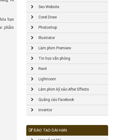
Seo Website
Corel Draw
khóa bạn
tác phẩm
Photoshop
Illustrator
Làm phim Premiere
Tin học văn phòng
Revit
Lightroom
Làm phim kỹ xảo After Effects
Quảng cáo Facebook
Inventor
ĐÀO TẠO DÀI HẠN