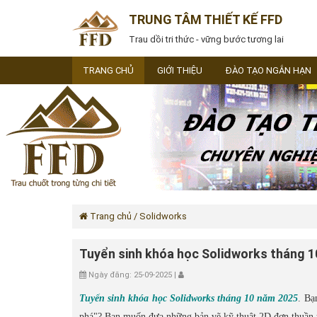
TRUNG TÂM THIẾT KẾ FFD
Trau dồi tri thức - vững bước tương lai
TRANG CHỦ
GIỚI THIỆU
ĐÀO TẠO NGẮN HẠN
Trang chủ
/ Solidworks
Tuyển sinh khóa học Solidworks tháng 
Ngày đăng: 25-09-2025 |
Tuyển sinh khóa học Solidworks tháng 10 năm 2025
. Bạ
phá"? Bạn muốn đưa những bản vẽ kỹ thuật 2D đơn thuần 