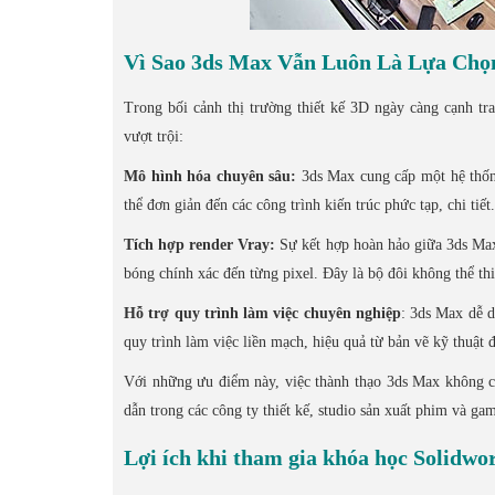
Vì Sao 3ds Max Vẫn Luôn Là Lựa Ch
Trong bối cảnh thị trường thiết kế 3D ngày càng cạnh t
vượt trội:
Mô hình hóa chuyên sâu:
3ds Max cung cấp một hệ thốn
thể đơn giản đến các công trình kiến trúc phức tạp, chi tiết.
Tích hợp render Vray:
Sự kết hợp hoàn hảo giữa 3ds Max 
bóng chính xác đến từng pixel. Đây là bộ đôi không thể thi
Hỗ trợ quy trình làm việc chuyên nghiệp
: 3ds Max dễ 
quy trình làm việc liền mạch, hiệu quả từ bản vẽ kỹ thuật 
Với những ưu điểm này, việc thành thạo 3ds Max không chỉ
dẫn trong các công ty thiết kế, studio sản xuất phim và ga
Lợi ích khi tham gia khóa học Solidwo