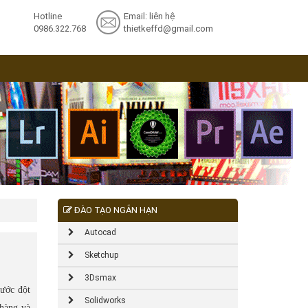
Hotline
Email: liên hệ
0986.322.768
thietkeffd@gmail.com
ĐÀO TẠO NGẮN HẠN
Autocad
Sketchup
3Dsmax
bước đột
Solidworks
 hàng và