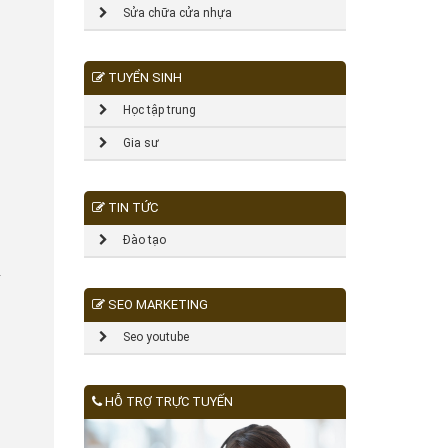
Sửa chữa cửa nhựa
TUYỂN SINH
Học tập trung
Gia sư
TIN TỨC
Đào tạo
.
SEO MARKETING
Seo youtube
HỖ TRỢ TRỰC TUYẾN