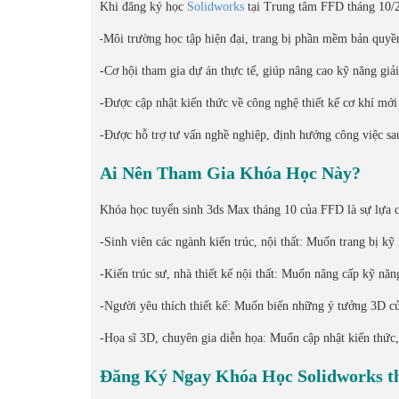
Khi đăng ký học
Solidworks
tại Trung tâm FFD tháng 10/2
-
Môi trường học tập hiện đại, trang bị phần mềm bản quyề
-Cơ hội tham gia dự án thực tế, giúp nâng cao kỹ năng giải
-Được cập nhật kiến thức về công nghệ thiết kế cơ khí mới
-Được hỗ trợ tư vấn nghề nghiệp, định hướng công việc sa
Ai Nên Tham Gia Khóa Học Này?
Khóa học tuyển sinh 3ds Max tháng 10 của FFD là sự lựa 
-Sinh viên các ngành kiến trúc, nội thất: Muốn trang bị k
-Kiến trúc sư, nhà thiết kế nội thất: Muốn nâng cấp kỹ năn
-Người yêu thích thiết kế: Muốn biến những ý tưởng 3D củ
-Họa sĩ 3D, chuyên gia diễn họa: Muốn cập nhật kiến thức
Đăng Ký Ngay Khóa Học Solidworks t