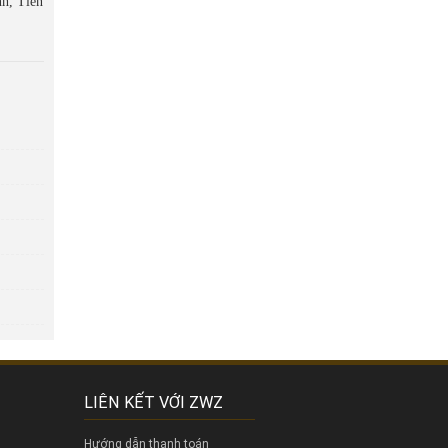
h, Tiền
LIÊN KẾT VỚI ZWZ
Hướng dẫn thanh toán