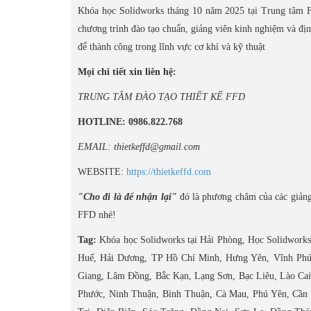
Khóa học Solidworks tháng 10 năm 2025 tại Trung tâm FF
chương trình đào tạo chuẩn, giảng viên kinh nghiệm và đ
để thành công trong lĩnh vực cơ khí và kỹ thuật
Mọi chi tiết xin liên hệ:
TRUNG TÂM ĐÀO TẠO THIẾT KẾ FFD
HOTLINE: 0986.822.768
EMAIL: thietkeffd@gmail.com
WEBSITE:
https://thietkeffd.com
"Cho đi là để nhận lại"
đó là phương châm của các giảng 
FFD nhé!
Tag:
Khóa học Solidworks tại Hải Phòng, Học Solidworks 
Huế, Hải Dương, TP Hồ Chí Minh, Hưng Yên, Vĩnh Phú
Giang, Lâm Đồng, Bắc Kạn, Lạng Sơn, Bạc Liêu, Lào Cai
Phước, Ninh Thuận, Bình Thuận, Cà Mau, Phú Yên, Cần