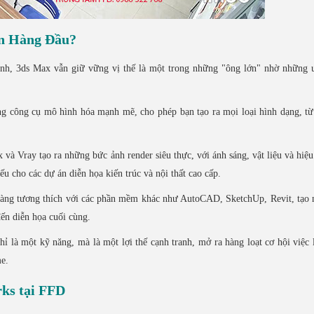
ọn Hàng Đầu?
ranh, 3ds Max vẫn giữ vững vị thế là một trong những "ông lớn" nhờ những
g công cụ mô hình hóa mạnh mẽ, cho phép bạn tạo ra mọi loại hình dạng, từ
và Vray tạo ra những bức ảnh render siêu thực, với ánh sáng, vật liệu và hiệ
ếu cho các dự án diễn họa kiến trúc và nội thất cao cấp.
dàng tương thích với các phần mềm khác như AutoCAD, SketchUp, Revit, tạo
đến diễn họa cuối cùng.
 là một kỹ năng, mà là một lợi thế cạnh tranh, mở ra hàng loạt cơ hội việc
me.
rks tại FFD