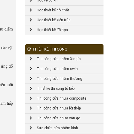
Học vẽ cơ khí
Học thiết kế nội thất
Học thiết kế kiến trúc
 ưu điểm
Học thiết kế đồ họa
 các vật
THIẾT KẾ THI CÔNG
Thi công cửa nhôm Xingfa
u ứng đổ
Thi công cửa nhôm owin
Thi công cửa nhôm thường
 nên một
Thiết kế thi công tủ bếp
Thi công cửa nhựa composite
 làm hấp
Thi công cửa nhựa lõi thép
Thi công cửa nhựa vân gỗ
Sửa chữa cửa nhôm kính