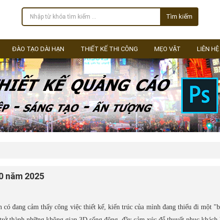
Tìm kiếm
ĐÀO TẠO DÀI HẠN
THIẾT KẾ THI CÔNG
MẸO VẶT
LIÊN HỆ
10 năm 2025
n có đang cảm thấy công việc thiết kế, kiến trúc của mình đang thiếu đi một "
trở thành những không gian 3D sống động, đầy cảm xúc để thuyết phục khách