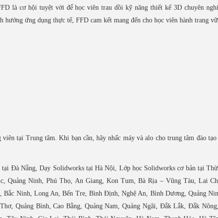
D là cơ hội tuyệt vời để học viên trau dồi kỹ năng thiết kế 3D chuyên ngh
ịnh hướng ứng dụng thực tế, FFD cam kết mang đến cho học viên hành trang v
viên tại Trung tâm. Khi bạn cần, hãy nhấc máy và alo cho trung tâm đào tạo 
tại Đà Nẵng, Dạy Solidworks tại Hà Nội, Lớp học Solidworks cơ bản tại Th
c, Quảng Ninh, Phú Thọ, An Giang, Kon Tum, Bà Rịa – Vũng Tàu, Lai Ch
, Bắc Ninh, Long An, Bến Tre, Bình Định, Nghệ An, Bình Dương, Quảng Nin
 Thơ, Quảng Bình, Cao Bằng, Quảng Nam, Quảng Ngãi, Đắk Lắk, Đắk Nông