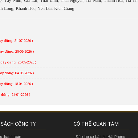
p, Tây Ninh, Gia Lai, Thái Bình, Thái Nguyên, Hà Nam, Thanh Hóa, Hà Tĩn
nh Long, Khánh Hòa, Yên Bái, Kiên Giang
ày đăng: 21-07-2026 )
ày đăng: 25-06-2026 )
Ngày đăng: 26-05-2026 )
ày đăng: 04-05-2026 )
ày đăng: 18-04-2026 )
 đăng: 21-01-2026 )
 SÁCH CÔNG TY
CÓ THỂ QUAN TÂM
ức thanh toán
-
Đào tạo cơ bản tại Hải Phòng