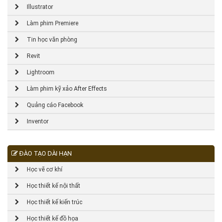
Illustrator
Làm phim Premiere
Tin học văn phòng
Revit
Lightroom
Làm phim kỹ xảo After Effects
Quảng cáo Facebook
Inventor
ĐÀO TẠO DÀI HẠN
Học vẽ cơ khí
Học thiết kế nội thất
Học thiết kế kiến trúc
Học thiết kế đồ họa