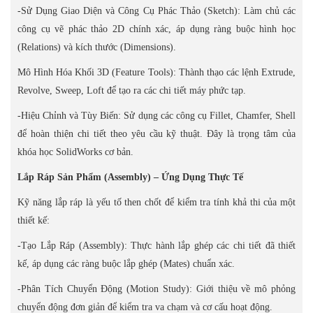
-Sử Dụng Giao Diện và Công Cụ Phác Thảo (Sketch): Làm chủ các
công cụ vẽ phác thảo 2D chính xác, áp dụng ràng buộc hình học
(Relations) và kích thước (Dimensions).
Mô Hình Hóa Khối 3D (Feature Tools): Thành thạo các lệnh Extrude,
Revolve, Sweep, Loft để tạo ra các chi tiết máy phức tạp.
-Hiệu Chỉnh và Tùy Biến: Sử dụng các công cụ Fillet, Chamfer, Shell
để hoàn thiện chi tiết theo yêu cầu kỹ thuật. Đây là trọng tâm của
khóa học SolidWorks cơ bản.
Lắp Ráp Sản Phẩm (Assembly) – Ứng Dụng Thực Tế
Kỹ năng lắp ráp là yếu tố then chốt để kiểm tra tính khả thi của một
thiết kế:
-Tạo Lắp Ráp (Assembly): Thực hành lắp ghép các chi tiết đã thiết
kế, áp dụng các ràng buộc lắp ghép (Mates) chuẩn xác.
-Phân Tích Chuyển Động (Motion Study): Giới thiệu về mô phỏng
chuyển động đơn giản để kiểm tra va chạm và cơ cấu hoạt động.