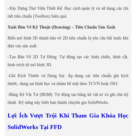
-Xây Dựng Thư Viện Thiết Kế: Học cách quản lý và sử dụng các chi
tiết tiêu chuẩn (Toolbox) hiệu quả.
Xuất Bản Vẽ Kỹ Thuật (Drawing) – Tiêu Chuẩn Sản Xuất
Biến mô hình 3D thành bản vẽ 2D tiêu chuẩn là yêu cầu bắt buộc khi
đưa vào sản xuất:
-Tạo Bản Vẽ 2D Tự Động: Tự động tạo các hình chiếu, hình cắt,
hình trích từ mô hình 3D.
-Ghi Kích Thước và Dung Sai: Áp dụng các tiêu chuẩn ghi kích
thước, dung sai hình học và nhám bề mặt theo TCVN hoặc ISO.
-Bảng Kê Vật Tư (BOM): Tự động tạo bảng kê vật tư và ghi chú kỹ
thuật. Kỹ năng này biến bạn thành chuyên gia SolidWorks.
Lợi Ích Vượt Trội Khi Tham Gia Khóa Học
SolidWorks Tại FFD