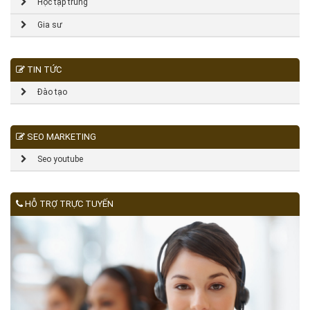
Học tập trung
Gia sư
TIN TỨC
Đào tạo
SEO MARKETING
Seo youtube
HỖ TRỢ TRỰC TUYẾN