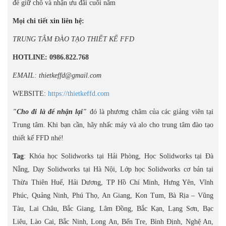
để giữ chỗ và nhận ưu đãi cuối năm
Mọi chi tiết xin liên hệ:
TRUNG TÂM ĐÀO TẠO THIẾT KẾ FFD
HOTLINE: 0986.822.768
EMAIL: thietkeffd@gmail.com
WEBSITE:
https://thietkeffd.com
"Cho đi là để nhận lại"
đó là phương châm của các giảng viên tại
Trung tâm. Khi bạn cần, hãy nhấc máy và alo cho trung tâm đào tạo
thiết kế FFD nhé!
Tag
: Khóa học Solidworks tại Hải Phòng, Học Solidworks tại Đà
Nẵng, Dạy Solidworks tại Hà Nội, Lớp học Solidworks cơ bản tại
Thừa Thiên Huế, Hải Dương, TP Hồ Chí Minh, Hưng Yên, Vĩnh
Phúc, Quảng Ninh, Phú Thọ, An Giang, Kon Tum, Bà Rịa – Vũng
Tàu, Lai Châu, Bắc Giang, Lâm Đồng, Bắc Kạn, Lạng Sơn, Bạc
Liêu, Lào Cai, Bắc Ninh, Long An, Bến Tre, Bình Định, Nghệ An,