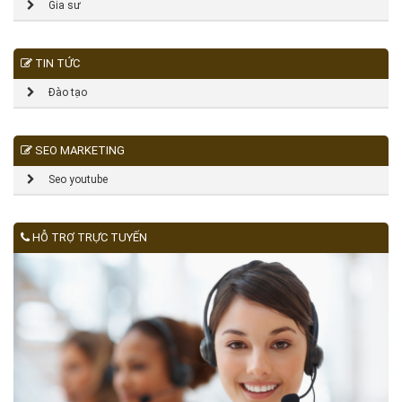
Gia sư
TIN TỨC
Đào tạo
SEO MARKETING
Seo youtube
HỖ TRỢ TRỰC TUYẾN