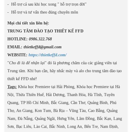
- Hỗ trợ cả sau khi học xong " hỗ trợ trọn đời"
- Hỗ trợ và tư vấn theo đúng chuyên môn
Mọi chi tiết xin liên hệ:
TRUNG TÂM ĐÀO TẠO THIẾT KẾ FFD
HOTLINE:
0986.322.768
EMAIL:
thietkeffd@gmail.com
WEBSITE:
https://thietkeffd.com/
"
Cho đi là để nhận lại
" đó là phương châm của các giảng viên tại
Trung tâm. Khi bạn cần, hãy nhấc máy và alo cho trung tâm đào tạo
thiết kế FFD nhé!
Tags:
Khóa học Premiere tại Hải Phòng, Khóa học Premiere tại Hà
Nội, Thừa Thiên Huế, Hải Dương, Thanh Hóa, Hà Tĩnh, Tuyên
Quang, TP Hồ Chí Minh, Bắc Giang, Cần Thơ, Quảng Bình, Phú
Thọ, An Giang, Kon Tum, Bà Rịa – Vũng Tàu, Cao Bằng, Quảng
Nam, Đà Nẵng, Quảng Ngãi, Hưng Yên, Lâm Đồng, Bắc Kạn, Lạng
Sơn, Bạc Liêu, Lào Cai, Bắc Ninh, Long An, Bến Tre, Nam Định,