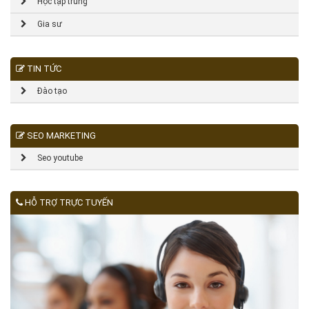
Học tập trung
Gia sư
TIN TỨC
Đào tạo
SEO MARKETING
Seo youtube
HỖ TRỢ TRỰC TUYẾN