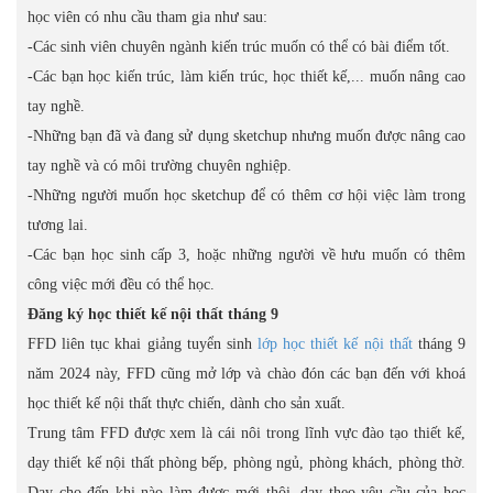
học viên có nhu cầu tham gia như sau:
-Các sinh viên chuyên ngành kiến trúc muốn có thể có bài điểm tốt.
-Các bạn học kiến trúc, làm kiến trúc, học thiết kế,... muốn nâng cao
tay nghề.
-Những bạn đã và đang sử dụng sketchup nhưng muốn được nâng cao
tay nghề và có môi trường chuyên nghiệp.
-Những người muốn học sketchup để có thêm cơ hội việc làm trong
tương lai.
-Các bạn học sinh cấp 3, hoặc những người về hưu muốn có thêm
công việc mới đều có thể học.
Đăng ký học thiết kế nội thất tháng 9
FFD liên tục khai giảng tuyển sinh
lớp học thiết kế nội thất
tháng 9
năm 2024 này, FFD cũng mở lớp và chào đón các bạn đến với khoá
học thiết kế nội thất thực chiến, dành cho sản xuất.
Trung tâm FFD được xem là cái nôi trong lĩnh vực đào tạo thiết kế,
dạy thiết kế nội thất phòng bếp, phòng ngủ, phòng khách, phòng thờ.
Dạy cho đến khi nào làm được mới thôi, dạy theo yêu cầu của học