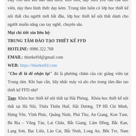
viên, dạy theo hình thức dạy kèm. Trung tâm luôn có lớp học thiết kế
nội thất cho người mới bắt đầu, lớp học thiết kế nội thất dành cho
người muốn nâng cao tay nghề, chuyên sâu.
Mọi chi tiết xin liên hệ:
TRUNG TÂM ĐÀO TẠO THIẾT KẾ FFD
HOTLINE:
0986.322.768
EMAIL:
thietkeffd@gmail.com
WEB:
https://thietkeffd.com
"Cho đi là để nhận lại"
đó là phương châm của các giảng viên tại
Trung tâm. Khi bạn cần, hãy nhấc máy và alo cho trung tâm đào tạo
thiết kế FFD nhé!
Tags
: Khóa học thiết kế nội thất tại Hải Phòng, Khóa học thiết kế nội
thất tại Hà Nội, Thừa Thiên Huế, Hải Dương, TP Hồ Chí Minh,
Hưng Yên, Vĩnh Phúc, Quảng Ninh, Phú Thọ, An Giang, Kon Tum,
Bà Rịa – Vũng Tàu, Lai Châu, Bắc Giang, Lâm Đồng, Bắc Kạn,
Lạng Sơn, Bạc Liêu, Lào Cai, Bắc Ninh, Long An, Bến Tre, Nam