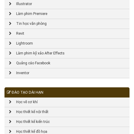
Illustrator
Làm phim Premiere
Tin học văn phòng
Revit
Lightroom
Làm phim kỹ xảo After Effects
Quảng cáo Facebook
Inventor
ĐÀO TẠO DÀI HẠN
Học vẽ cơ khí
Học thiết kế nội thất
Học thiết kế kiến trúc
Học thiết kế đồ họa