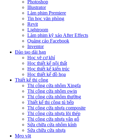
Photoshop
Illustrator
Làm phim Premiere
Tin học văn phòng
Revit
Lightroom
Làm phim kỹ xảo After Effects
Quảng cáo Facebook
Inventor
Đào tạo dài hạn
Học vẽ cơ khí
Học thiết kế nội thất
Học thiết kế kiến trúc
Học thiết kế đồ họa
Thiết kế thi công
Thi công cửa nhôm Xingfa
Thi công cửa nhôm owin
Thi công cửa nhôm thường
Thiết kế thi công tủ bếp
Thi công cửa nhựa composite
Thi công cửa nhựa lõi thép
Thi công cửa nhựa vân gỗ
Sửa chữa cửa nhôm kính
Sửa chữa cửa nhựa
Mẹo vặt