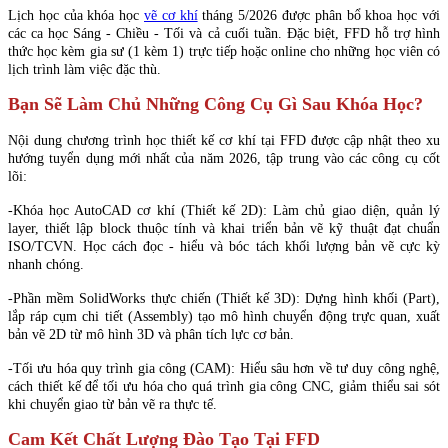
Lịch học của khóa học
vẽ cơ khí
tháng 5/2026 được phân bổ khoa học với
các ca học Sáng - Chiều - Tối và cả cuối tuần. Đặc biệt, FFD hỗ trợ hình
thức học kèm gia sư (1 kèm 1) trực tiếp hoặc online cho những học viên có
lịch trình làm việc đặc thù.
Bạn Sẽ Làm Chủ Những Công Cụ Gì Sau Khóa Học?
Nội dung chương trình học thiết kế cơ khí tại FFD được cập nhật theo xu
hướng tuyển dụng mới nhất của năm 2026, tập trung vào các công cụ cốt
lõi:
-Khóa học AutoCAD cơ khí (Thiết kế 2D): Làm chủ giao diện, quản lý
layer, thiết lập block thuộc tính và khai triển bản vẽ kỹ thuật đạt chuẩn
ISO/TCVN. Học cách đọc - hiểu và bóc tách khối lượng bản vẽ cực kỳ
nhanh chóng.
-Phần mềm SolidWorks thực chiến (Thiết kế 3D): Dựng hình khối (Part),
lắp ráp cụm chi tiết (Assembly) tạo mô hình chuyển động trực quan, xuất
bản vẽ 2D từ mô hình 3D và phân tích lực cơ bản.
-Tối ưu hóa quy trình gia công (CAM): Hiểu sâu hơn về tư duy công nghệ,
cách thiết kế để tối ưu hóa cho quá trình gia công CNC, giảm thiểu sai sót
khi chuyển giao từ bản vẽ ra thực tế.
Cam Kết Chất Lượng Đào Tạo Tại FFD