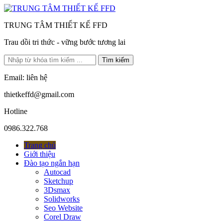
TRUNG TÂM THIẾT KẾ FFD
Trau dồi tri thức - vững bước tương lai
Tìm kiếm
Email: liên hệ
thietkeffd@gmail.com
Hotline
0986.322.768
Trang chủ
Giới thiệu
Đào tạo ngắn hạn
Autocad
Sketchup
3Dsmax
Solidworks
Seo Website
Corel Draw