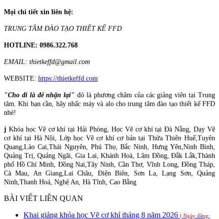
Mọi chi tiết xin liên hệ:
TRUNG TÂM ĐÀO TẠO THIẾT KẾ FFD
HOTLINE: 0986.322.768
EMAIL: thietkeffd@gmail.com
WEBSITE:
https://thietkeffd.com
"Cho đi là để nhận lại"
đó là phương châm của các giảng viên tại Trung
tâm. Khi bạn cần, hãy nhấc máy và alo cho trung tâm đào tạo thiết kế FFD
nhé!
j
Khóa học Vẽ cơ khí tại Hải Phòng, Học Vẽ cơ khí tại Đà Nẵng, Dạy Vẽ
cơ khí tại Hà Nội, Lớp học Vẽ cơ khí cơ bản tại Thừa Thiên Huế,Tuyên
Quang,Lào Cai,Thái Nguyên, Phú Thọ, Bắc Ninh, Hưng Yên,Ninh Bình,
Quảng Trị, Quảng Ngãi, Gia Lai, Khánh Hoà, Lâm Đồng, Đắk Lắk,Thành
phố Hồ Chí Minh, Đồng Nai,Tây Ninh, Cần Thơ, Vĩnh Long, Đồng Tháp,
Cà Mau, An Giang,Lai Châu, Điện Biên, Sơn La, Lạng Sơn, Quảng
Ninh,Thanh Hoá, Nghệ An, Hà Tĩnh, Cao Bằng
BÀI VIẾT LIÊN QUAN
Khai giảng khóa học Vẽ cơ khí tháng 8 năm 2026
( Ngày đăng: