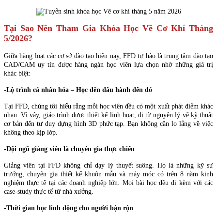
Tại Sao Nên Tham Gia Khóa Học Vẽ Cơ Khí Tháng
5/2026?
Giữa hàng loạt các cơ sở đào tạo hiện nay, FFD tự hào là trung tâm đào tạo
CAD/CAM uy tín được hàng ngàn học viên lựa chọn nhờ những giá trị
khác biệt:
-Lộ trình cá nhân hóa – Học đến đâu hành đến đó
Tại FFD, chúng tôi hiểu rằng mỗi học viên đều có một xuất phát điểm khác
nhau. Vì vậy, giáo trình được thiết kế linh hoạt, đi từ nguyên lý vẽ kỹ thuật
cơ bản đến tư duy dựng hình 3D phức tạp. Bạn không cần lo lắng về việc
không theo kịp lớp.
-Đội ngũ giảng viên là chuyên gia thực chiến
Giảng viên tại FFD không chỉ dạy lý thuyết suông. Họ là những kỹ sư
trưởng, chuyên gia thiết kế khuôn mẫu và máy móc có trên 8 năm kinh
nghiệm thực tế tại các doanh nghiệp lớn. Mọi bài học đều đi kèm với các
case-study thực tế từ nhà xưởng.
-Thời gian học linh động cho người bận rộn