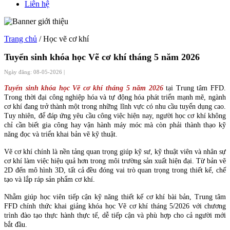
Liên hệ
Trang chủ
/ Học vẽ cơ khí
Tuyển sinh khóa học Vẽ cơ khí tháng 5 năm 2026
Ngày đăng: 08-05-2026 |
Tuyển sinh khóa học Vẽ cơ khí tháng 5 năm 2026
tại Trung tâm FFD.
Trong thời đại công nghiệp hóa và tự động hóa phát triển mạnh mẽ, ngành
cơ khí đang trở thành một trong những lĩnh vực có nhu cầu tuyển dụng cao.
Tuy nhiên, để đáp ứng yêu cầu công việc hiện nay, người học cơ khí không
chỉ cần biết gia công hay vận hành máy móc mà còn phải thành thạo kỹ
năng đọc và triển khai bản vẽ kỹ thuật.
Vẽ cơ khí chính là nền tảng quan trọng giúp kỹ sư, kỹ thuật viên và nhân sự
cơ khí làm việc hiệu quả hơn trong môi trường sản xuất hiện đại. Từ bản vẽ
2D đến mô hình 3D, tất cả đều đóng vai trò quan trọng trong thiết kế, chế
tạo và lắp ráp sản phẩm cơ khí.
Nhằm giúp học viên tiếp cận kỹ năng thiết kế cơ khí bài bản, Trung tâm
FFD chính thức khai giảng khóa học Vẽ cơ khí tháng 5/2026 với chương
trình đào tạo thực hành thực tế, dễ tiếp cận và phù hợp cho cả người mới
bắt đầu.