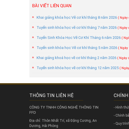
BÀI VIẾT LIÊN QUAN
Khai giảng khóa học Vẽ cơ khí tháng 8 năm 2026
( Ngày 
Tuyển sinh khóa học vẽ cơ khí tháng 7 năm 2026
( Ngày 
Tuyển Sinh Khóa Học Vẽ Cơ Khí Tháng 6 năm 2026
( Ng
Tuyển sinh khóa học Vẽ cơ khí tháng 5 năm 2026
( Ngày 
Khai giảng khoá học vẽ cơ khí tháng 2 năm 2026
( Ngày 
Tuyển sinh khóa học vẽ cơ khí tháng 12 năm 2025
( Ngày
THÔNG TIN LIÊN HỆ
CHÍNH
CÔNG TY TNHH CÔNG NGHỆ THÔNG TIN
- Hình th
FFD
- Chính 
Địa chỉ: Thôn Nhất Trí, xã Đặng Cương, An
- Quy trì
Dương, Hải Phòng