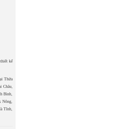
thiết kế
tại Thừa
i Châu,
h Bình,
k Nông,
à Tĩnh,