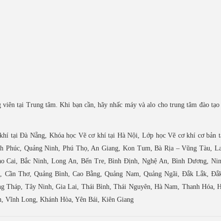
 viên tại Trung tâm. Khi bạn cần, hãy nhấc máy và alo cho trung tâm đào tạo 
khí tại Đà Nẵng, Khóa học Vẽ cơ khí tại Hà Nội, Lớp học Vẽ cơ khí cơ bản 
h Phúc, Quảng Ninh, Phú Thọ, An Giang, Kon Tum, Bà Rịa – Vũng Tàu, La
o Cai, Bắc Ninh, Long An, Bến Tre, Bình Định, Nghệ An, Bình Dương, Nin
n, Cần Thơ, Quảng Bình, Cao Bằng, Quảng Nam, Quảng Ngãi, Đắk Lắk, Đắ
ng Tháp, Tây Ninh, Gia Lai, Thái Bình, Thái Nguyên, Hà Nam, Thanh Hóa, H
h, Vĩnh Long, Khánh Hòa, Yên Bái, Kiên Giang