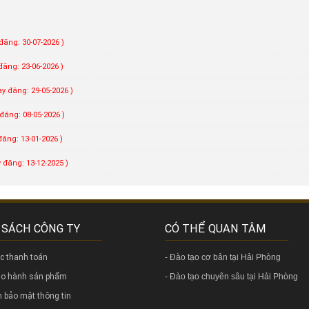
đăng: 30-07-2026 )
đăng: 23-06-2026 )
ày đăng: 29-05-2026 )
đăng: 08-05-2026 )
đăng: 13-01-2026 )
 đăng: 13-12-2025 )
 SÁCH CÔNG TY
CÓ THỂ QUAN TÂM
ức thanh toán
-
Đào tạo cơ bản tại Hải Phòng
bảo hành sản phẩm
-
Đào tạo chuyên sâu tại Hải Phòng
nh bảo mật thông tin