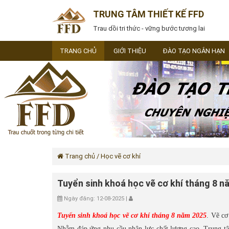
TRUNG TÂM THIẾT KẾ FFD
Trau dồi tri thức - vững bước tương lai
TRANG CHỦ
GIỚI THIỆU
ĐÀO TẠO NGẮN HẠN
Trang chủ
/ Học vẽ cơ khí
Tuyển sinh khoá học vẽ cơ khí tháng 8 n
Ngày đăng: 12-08-2025 |
Tuyển sinh khoá học vẽ cơ khí tháng 8 năm 2025
. Vẽ cơ
Nhằm đáp ứng nhu cầu nhân lực chất lượng cao, Trung tâ