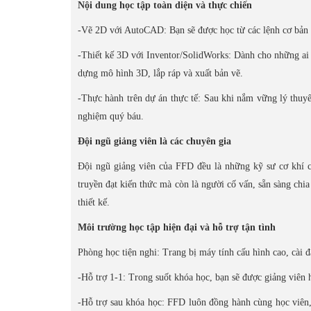
Nội dung học tập toàn diện và thực chiến
-Vẽ 2D với AutoCAD: Bạn sẽ được học từ các lệnh cơ bản đến
-Thiết kế 3D với Inventor/SolidWorks: Dành cho những ai
dựng mô hình 3D, lắp ráp và xuất bản vẽ.
-Thực hành trên dự án thực tế: Sau khi nắm vững lý thuyết
nghiệm quý báu.
Đội ngũ giảng viên là các chuyên gia
Đội ngũ giảng viên của FFD đều là những kỹ sư cơ khí c
truyền đạt kiến thức mà còn là người cố vấn, sẵn sàng chia
thiết kế.
Môi trường học tập hiện đại và hỗ trợ tận tình
Phòng học tiện nghi: Trang bị máy tính cấu hình cao, cài 
-Hỗ trợ 1-1: Trong suốt khóa học, bạn sẽ được giảng viên h
-Hỗ trợ sau khóa học: FFD luôn đồng hành cùng học viên, 