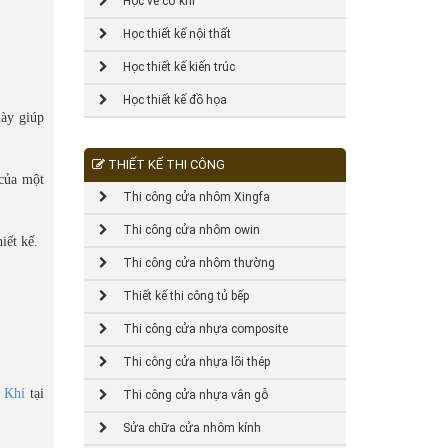
Học vẽ cơ khí
Học thiết kế nội thất
Học thiết kế kiến trúc
Học thiết kế đồ họa
này giúp
THIẾT KẾ THI CÔNG
 của một
Thi công cửa nhôm Xingfa
Thi công cửa nhôm owin
iết kế.
Thi công cửa nhôm thường
Thiết kế thi công tủ bếp
Thi công cửa nhựa composite
Thi công cửa nhựa lõi thép
 Khí
tại
Thi công cửa nhựa vân gỗ
Sửa chữa cửa nhôm kính