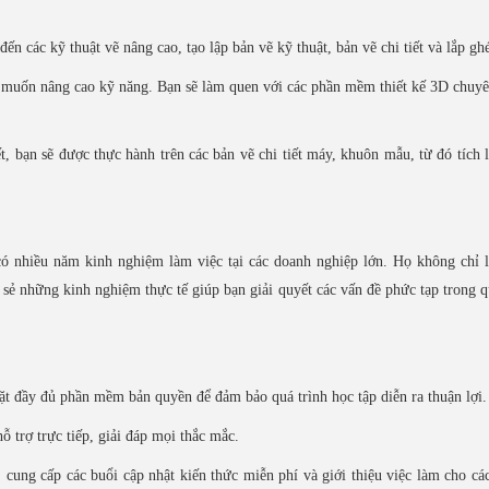
 các kỹ thuật vẽ nâng cao, tạo lập bản vẽ kỹ thuật, bản vẽ chi tiết và lắp gh
 muốn nâng cao kỹ năng. Bạn sẽ làm quen với các phần mềm thiết kế 3D chuy
, bạn sẽ được thực hành trên các bản vẽ chi tiết máy, khuôn mẫu, từ đó tích 
ó nhiều năm kinh nghiệm làm việc tại các doanh nghiệp lớn. Họ không chỉ 
 sẻ những kinh nghiệm thực tế giúp bạn giải quyết các vấn đề phức tạp trong q
đặt đầy đủ phần mềm bản quyền để đảm bảo quá trình học tập diễn ra thuận lợi.
ỗ trợ trực tiếp, giải đáp mọi thắc mắc.
cung cấp các buổi cập nhật kiến thức miễn phí và giới thiệu việc làm cho cá