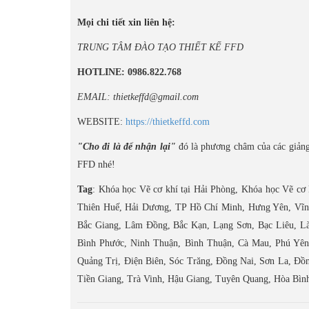
Mọi chi tiết xin liên hệ:
TRUNG TÂM ĐÀO TẠO THIẾT KẾ FFD
HOTLINE: 0986.822.768
EMAIL: thietkeffd@gmail.com
WEBSITE:
https://thietkeffd.com
"Cho đi là để nhận lại"
đó là phương châm của các giảng
FFD nhé!
Tag
: Khóa học Vẽ cơ khí tại Hải Phòng, Khóa học Vẽ cơ 
Thiên Huế, Hải Dương, TP Hồ Chí Minh, Hưng Yên, Vĩn
Bắc Giang, Lâm Đồng, Bắc Kạn, Lạng Sơn, Bạc Liêu, Là
Bình Phước, Ninh Thuận, Bình Thuận, Cà Mau, Phú Yê
Quảng Trị, Điện Biên, Sóc Trăng, Đồng Nai, Sơn La, Đồ
Tiền Giang, Trà Vinh, Hậu Giang, Tuyên Quang, Hòa Bìn