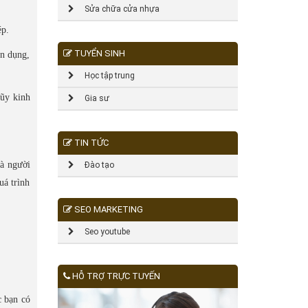
Sửa chữa cửa nhựa
ép.
TUYỂN SINH
ên dụng,
Học tập trung
lũy kinh
Gia sư
TIN TỨC
là người
Đào tạo
uá trình
SEO MARKETING
Seo youtube
HỖ TRỢ TRỰC TUYẾN
c bạn có