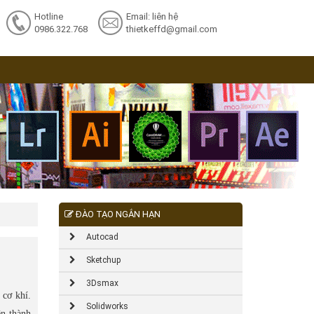
Hotline
Email: liên hệ
0986.322.768
thietkeffd@gmail.com
ĐÀO TẠO NGẮN HẠN
Autocad
Sketchup
3Dsmax
 cơ khí.
Solidworks
n thành