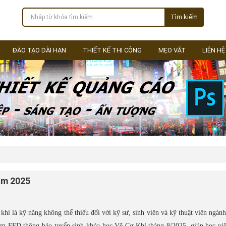
Tìm kiếm
ĐÀO TẠO DÀI HẠN
THIẾT KẾ THI CÔNG
MẸO VẶT
LIÊN HỆ
ăm 2025
 khí là kỹ năng không thể thiếu đối với kỹ sư, sinh viên và kỹ thuật viên ngành
m FFD thông báo tuyển sinh khóa học Vẽ Cơ Khí tháng 8/2025, giúp học viê