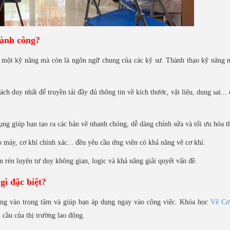
hành công?
à một kỹ năng mà còn là ngôn ngữ chung của các kỹ sư. Thành thạo kỹ năng 
ch duy nhất để truyền tải đầy đủ thông tin về kích thước, vật liệu, dung sai...
g giúp bạn tạo ra các bản vẽ nhanh chóng, dễ dàng chỉnh sửa và tối ưu hóa th
o máy, cơ khí chính xác... đều yêu cầu ứng viên có khả năng vẽ cơ khí.
ạn rèn luyện tư duy không gian, logic và khả năng giải quyết vấn đề.
ì đặc biệt?
hẳng vào trọng tâm và giúp bạn áp dụng ngay vào công việc. Khóa học
Vẽ Cơ
cầu của thị trường lao động.