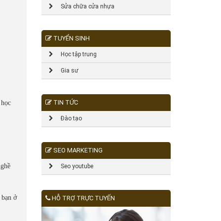
Sửa chữa cửa nhựa
TUYỂN SINH
Học tập trung
Gia sư
TIN TỨC
 học
Đào tạo
SEO MARKETING
nghề
Seo youtube
 bạn ở
HỖ TRỢ TRỰC TUYẾN