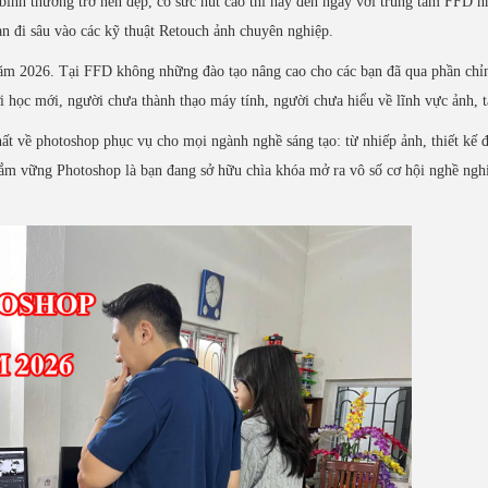
h thường trở nên đẹp, có sức hút cao thì hãy đến ngay với trung tâm FFD n
n đi sâu vào các kỹ thuật Retouch ảnh chuyên nghiệp.
năm 2026. Tại FFD không những đào tạo nâng cao cho các bạn đã qua phần chỉ
 học mới, người chưa thành thạo máy tính, người chưa hiểu về lĩnh vực ảnh, t
ất về photoshop phục vụ cho mọi ngành nghề sáng tạo: từ nhiếp ảnh, thiết kế 
Nắm vững Photoshop là bạn đang sở hữu chìa khóa mở ra vô số cơ hội nghề ngh