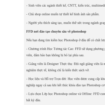
- Sinh viên các ngành thiết kế, CNTT, kiến trúc, multimedi
- Chủ shop online muốn tự thiết kế hình ảnh sản phẩm.
- Người yêu thích sáng tạo, muốn thử sức trong ngành grap
FFD nơi đào tạo chuyên sâu về photoshop
Nếu bạn đang tìm kiếm học Photoshop ở đâu để có chất lượn
- Chương trình Học Tương tác Cao: FFD sử dụng phương ph
viên, đảm bảo bạn không bị bỏ lại phía sau.
- Giảng viên là Designer Thực thụ: Đội ngũ giảng viên là 
nghiệm thực tế, không chỉ là kiến thức sách vở.
- Học liệu và Hỗ trợ Trọn đời: Học viên được cung cấp kho
nghiệp ngay cả sau khi kết thúc khóa đào tạo Photoshop cơ
- Lựa chọn Lớp học Photoshop online và Offline: FFD cung 
bất kỳ đâu.