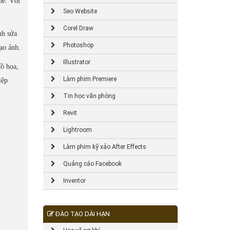
hé. Với
Seo Website
Corel Draw
nh sửa
Photoshop
ạo ảnh.
Illustrator
đồ họa,
Làm phim Premiere
iệp
Tin học văn phòng
Revit
Lightroom
Làm phim kỹ xảo After Effects
Quảng cáo Facebook
Inventor
ĐÀO TẠO DÀI HẠN