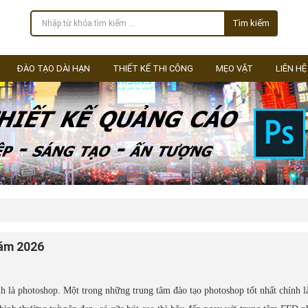
Tìm kiếm
ĐÀO TẠO DÀI HẠN
THIẾT KẾ THI CÔNG
MẸO VẶT
LIÊN HỆ
năm 2026
h là photoshop. Một trong những trung tâm đào tạo photoshop tốt nhất chính l