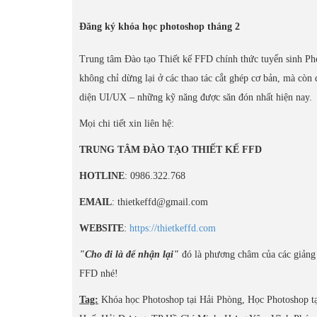
Đăng ký khóa học photoshop tháng 2
Trung tâm Đào tạo Thiết kế FFD chính thức tuyển sinh Ph
không chỉ dừng lại ở các thao tác cắt ghép cơ bản, mà còn 
diện UI/UX – những kỹ năng được săn đón nhất hiện nay.
Mọi chi tiết xin liên hệ:
TRUNG TÂM ĐÀO TẠO THIẾT KẾ FFD
HOTLINE
: 0986.322.768
EMAIL
: thietkeffd@gmail.com
WEBSITE
:
https://thietkeffd.com
"Cho đi là để nhận lại"
đó là phương châm của các giảng v
FFD nhé!
Tag:
Khóa học Photoshop tại Hải Phòng, Học Photoshop tạ