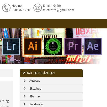
Hotline
Email: liên hệ
0986.322.768
thietkeffd@gmail.com
ĐÀO TẠO NGẮN HẠN
Autocad
Sketchup
3Dsmax
à trung
Solidworks