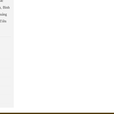
Bắc
h, Bình
Quảng
 Tiền