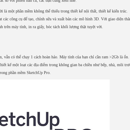
hác so với phiên bản cũ, các bạn cùng xem nhé.
i là một phần mềm không thể thiếu trong thiết kế nội thất, thiết kế kiến trúc.
ác công cụ để tạo, chỉnh sửa và xuất bản các mô hình 3D. Với giao diện thân
trên máy tính, in ra giấy, bóc tách khối lượng thật tuyệt vời.
m, vẫn có thể chạy 1 cách hoàn hảo. Máy tính của bạn chỉ cần ram >2Gb là ổn.
Thiết kế một loạt các địa điểm trong không gian ba chiều như bếp, nhà, môi tr
i trong phần mềm SketchUp Pro.