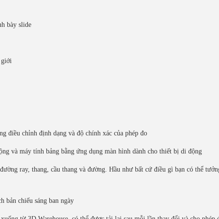
nh bày slide
giới
g điều chỉnh định dạng và độ chính xác của phép đo
 động và máy tính bảng bằng ứng dụng màn hình dành cho thiết bị di động
đường ray, thang, cầu thang và đường. Hầu như bất cứ điều gì bạn có thể tưởn
ch bản chiếu sáng ban ngày
xuống từ 3D Warehouse, có thể được tải lại sau mỗi lần thay đổi và cho phép 