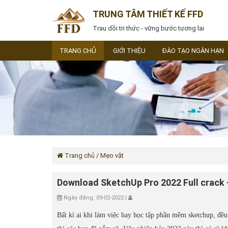
TRUNG TÂM THIẾT KẾ FFD
Trau dồi tri thức - vững bước tương lai
TRANG CHỦ
GIỚI THIỆU
ĐÀO TẠO NGẮN HẠN
Trang chủ
/ Mẹo vặt
Download SketchUp Pro 2022 Full crack –
Ngày đăng: 09-02-2022 |
Bất kì ai khi làm việc hay học tập phần mềm sketchup, đề