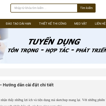
Tìm kiếm
ĐÀO TẠO DÀI HẠN
THIẾT KẾ THI CÔNG
MẸO VẶT
LIÊN HỆ
 Hướng dẫn cài đặt chi tiết
u nhận thấy những lợi ích và tiện dụng mà sketchup mang lại. Với những phiên