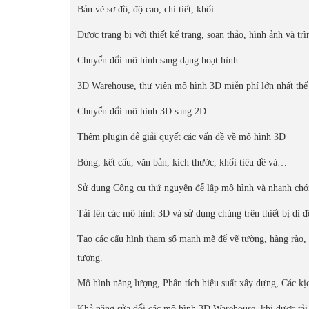
Bản vẽ sơ đồ, độ cao, chi tiết, khối…
Được trang bị với thiết kế trang, soạn thảo, hình ảnh và trì
Chuyển đổi mô hình sang dạng hoạt hình
3D Warehouse, thư viện mô hình 3D miễn phí lớn nhất thế 
Chuyển đổi mô hình 3D sang 2D
Thêm plugin để giải quyết các vấn đề về mô hình 3D
Bóng, kết cấu, văn bản, kích thước, khối tiêu đề và…
Sử dụng Công cụ thứ nguyên để lập mô hình và nhanh chón
Tải lên các mô hình 3D và sử dụng chúng trên thiết bị di
Tạo các cấu hình tham số mạnh mẽ để vẽ tường, hàng rào, 
tượng.
Mô hình năng lượng, Phân tích hiệu suất xây dựng, Các kị
Khả năng sửa đổi các mô hình 3D Warehouse, khi được tải 