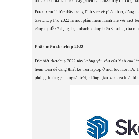
thì các bạn đã nắm rõ, Vậy phiên bản 2022 này thì có gì k
Được xem là bậc thầy trong lĩnh vực vẽ phác thảo, đồng thờ
SketchUp Pro 2022 là một phần mềm mạnh mẽ với một loạt c
công cụ dễ sử dụng, bạn nhanh chóng biến ý tưởng của mình 
Phần mềm sketchup 2022
Đặc biệt sketchup 2022 này không yêu cầu cấu hình cao lắ
hoàn toàn dễ dàng thiết kế trên laptop ở mọi lúc mọi nơi. 
phòng, không gian ngoài trời, không gian xanh và khả th