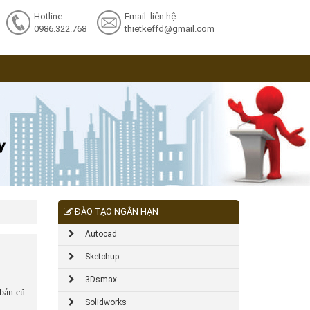
Hotline
Email: liên hệ
0986.322.768
thietkeffd@gmail.com
ĐÀO TẠO NGẮN HẠN
Autocad
Sketchup
3Dsmax
 bản cũ
Solidworks