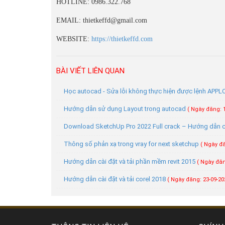
HOTLINE: 0986.322.768
EMAIL: thietkeffd@gmail.com
WEBSITE:
https://thietkeffd.com
BÀI VIẾT LIÊN QUAN
Học autocad - Sửa lỗi không thực hiện được lệnh APP
Hướng dẫn sử dụng Layout trong autocad
( Ngày đăng: 1
Download SketchUp Pro 2022 Full crack – Hướng dẫn cài
Thông số phản xạ trong vray for next sketchup
( Ngày đă
Hướng dẫn cài đặt và tải phần mềm revit 2015
( Ngày đăn
Hướng dẫn cài đặt và tải corel 2018
( Ngày đăng: 23-09-20