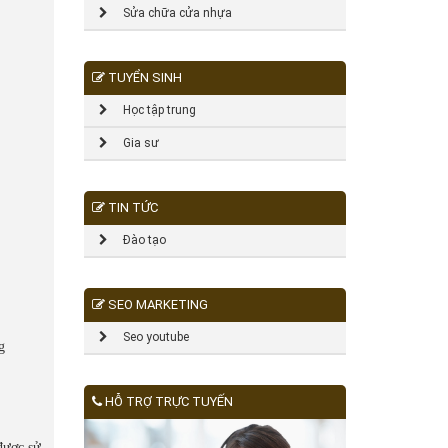
Sửa chữa cửa nhựa
TUYỂN SINH
Học tập trung
Gia sư
TIN TỨC
Đào tạo
SEO MARKETING
Seo youtube
g
HỖ TRỢ TRỰC TUYẾN
được sử