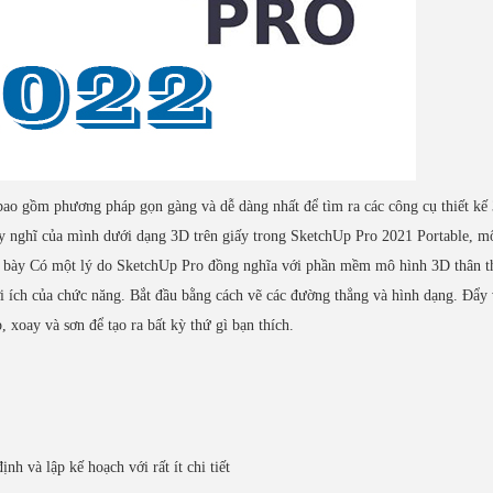
ao gồm phương pháp gọn gàng và dễ dàng nhất để tìm ra các công cụ thiết kế
suy nghĩ của mình dưới dạng 3D trên giấy trong SketchUp Pro 2021 Portable, m
ình bày Có một lý do SketchUp Pro đồng nghĩa với phần mềm mô hình 3D thân t
ợi ích của chức năng. Bắt đầu bằng cách vẽ các đường thẳng và hình dạng. Đẩy
 xoay và sơn để tạo ra bất kỳ thứ gì bạn thích.
nh và lập kế hoạch với rất ít chi tiết