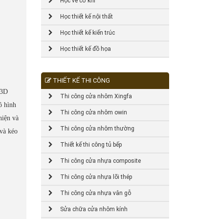
Học vẽ cơ khí
Học thiết kế nội thất
Học thiết kế kiến trúc
Học thiết kế đồ họa
THIẾT KẾ THI CÔNG
 3D
Thi công cửa nhôm Xingfa
ô hình
Thi công cửa nhôm owin
hiện và
Thi công cửa nhôm thường
 và kéo
Thiết kế thi công tủ bếp
Thi công cửa nhựa composite
Thi công cửa nhựa lõi thép
Thi công cửa nhựa vân gỗ
Sửa chữa cửa nhôm kính