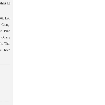
thiết kế
ội, Lớp
 Giang,
e, Bình
, Quảng
h, Thái
i, Kiên