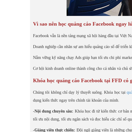
Vì sao nên học quảng cáo Facebook ngay l
Facebook vẫn là nền tảng mạng xã hội hàng đầu tại Việt N
Doanh nghiệp cần nhân sự am hiểu quảng cáo số để triển kh
Nắm vững kỹ năng chạy Ads giúp bạn tối ưu chi phí marketi
Cơ hội kinh doanh online thành công cho cá nhân và chủ s
Khóa học quảng cáo Facebook tại FFD có g
Chúng tôi không chỉ dạy lý thuyết suông. Khóa học tại
qu
dụng kiến thức ngay trên chính tài khoản của mình.
-Nội dung chuyên sâu:
Khóa học đi từ kiến thức cơ bản n
tối ưu nội dung, tối ưu ngân sách và đọc hiểu các chỉ số qu
-Giảng viên thực chiến:
Đội ngũ giảng viên là những chuy