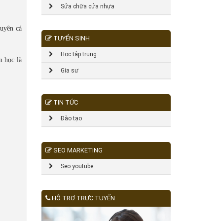
Sửa chữa cửa nhựa
huyên cá
TUYỂN SINH
Học tập trung
n học là
Gia sư
TIN TỨC
Đào tạo
SEO MARKETING
Seo youtube
HỖ TRỢ TRỰC TUYẾN