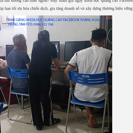
uả mà không cần thuê ngoài? Hãy tham gia ngay khóa học quảng cáo Faceboo
p bạn tối ưu hóa chiến dịch, gia tăng doanh số và xây dựng thương hiệu vữn