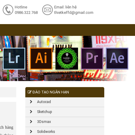
Hotline
Email: liên hệ
0986.322.768
thietkeffd@gmail.com
ĐÀO TẠO NGẮN HẠN
Autocad
Sketchup
3Dsmax
ách hàng
Solidworks