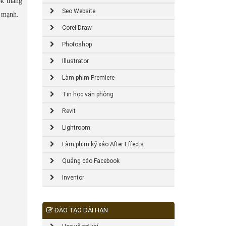
k tháng
Seo Website
g mạnh.
Corel Draw
Photoshop
Illustrator
Làm phim Premiere
Tin học văn phòng
Revit
Lightroom
Làm phim kỹ xảo After Effects
Quảng cáo Facebook
Inventor
ĐÀO TẠO DÀI HẠN