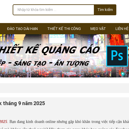
Tìm kiếm
ĐÀO TẠO DÀI HẠN
THIẾT KẾ THI CÔNG
MẸO VẶT
LIÊN HỆ
k tháng 9 năm 2025
2025
. Bạn đang kinh doanh online nhưng gặp khó khăn trong việc tiếp cận kh