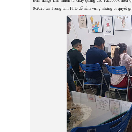
tiềm năng? Bạn muốn tự chạy quảng cáo Facebook hiệu q
9/2025 tại Trung tâm FFD để nắm vững những bí quyết giú