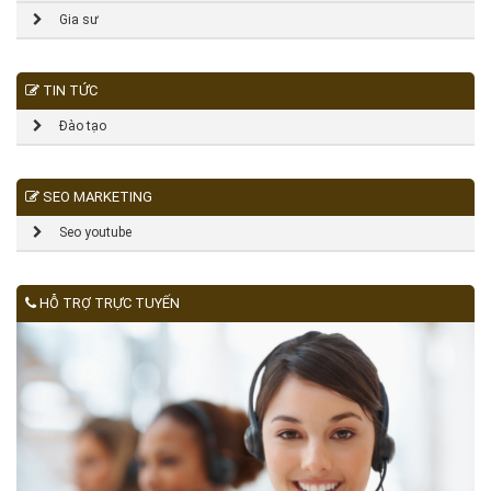
Gia sư
TIN TỨC
Đào tạo
SEO MARKETING
Seo youtube
HỖ TRỢ TRỰC TUYẾN