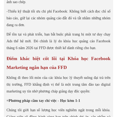
ảnh sao chép.
-Thiếu kỹ thuật tối ưu chi phí Facebook: Không biết cách đọc chỉ số
báo cáo, giữ lại các nhóm quảng cáo đắt đỏ và tắt nhầm những nhóm
đang ra đơn.
Để tồn tại và phát triển, bạn bắt buộc phải trang bị một tư duy chạy
Ads thế hệ mới. Đó chính là lý do khóa học quảng cáo Facebook
tháng 6 năm 2026 tại FFD được thiết kế dành riêng cho bạn.
Điểm khác biệt cốt lõi tại Khóa học Facebook
Marketing ngắn hạn của FFD
Không đi theo lối mòn của các khóa học lý thuyết suông đại trà trên
thị trường, FFD khẳng định vị thế là một trung tâm đào tạo digital
marketing uy tín nhờ phương cháp giảng dạy độc quyền:
=Phương pháp cầm tay chỉ việc - Học kèm 1-1
Chúng tôi giới hạn số lượng học viên nghiêm ngặt trong mỗi khóa.
Giảng viên sẽ đồng hành cùng bạn trên chính dự án, sản phẩm và