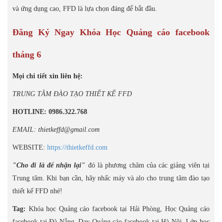
và ứng dụng cao, FFD là lựa chọn đáng để bắt đầu.
Đăng Ký Ngay Khóa Học Quảng cáo facebook
tháng 6
Mọi chi tiết xin liên hệ:
TRUNG TÂM ĐÀO TẠO THIẾT KẾ FFD
HOTLINE: 0986.322.768
EMAIL: thietkeffd@gmail.com
WEBSITE:
https://thietkeffd.com
"Cho đi là để nhận lại"
đó là phương châm của các giảng viên tại
Trung tâm. Khi bạn cần, hãy nhấc máy và alo cho trung tâm đào tạo
thiết kế FFD nhé!
Tag:
Khóa học Quảng cáo facebook tại Hải Phòng, Học Quảng cáo
facebook tại Đà Nẵng, Dạy Quảng cáo facebook tại Hà Nội, Lớp học