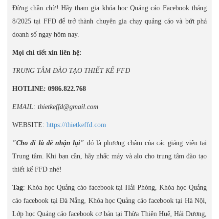
Đừng chần chừ! Hãy tham gia khóa học Quảng cáo Facebook tháng
8/2025 tại FFD để trở thành chuyên gia chạy quảng cáo và bứt phá
doanh số ngay hôm nay.
Mọi chi tiết xin liên hệ:
TRUNG TÂM ĐÀO TẠO THIẾT KẾ FFD
HOTLINE: 0986.822.768
EMAIL: thietkeffd@gmail.com
WEBSITE:
https://thietkeffd.com
"Cho đi là để nhận lại"
đó là phương châm của các giảng viên tại
Trung tâm. Khi bạn cần, hãy nhấc máy và alo cho trung tâm đào tạo
thiết kế FFD nhé!
Tag
: Khóa học Quảng cáo facebook tại Hải Phòng, Khóa học Quảng
cáo facebook tại Đà Nẵng, Khóa học Quảng cáo facebook tại Hà Nội,
Lớp học Quảng cáo facebook cơ bản tại Thừa Thiên Huế, Hải Dương,