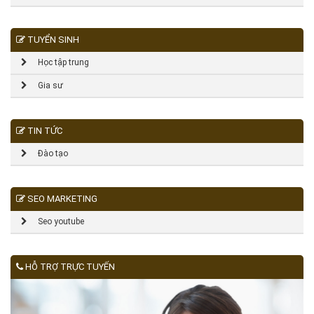
TUYỂN SINH
Học tập trung
Gia sư
TIN TỨC
Đào tạo
SEO MARKETING
Seo youtube
HỖ TRỢ TRỰC TUYẾN