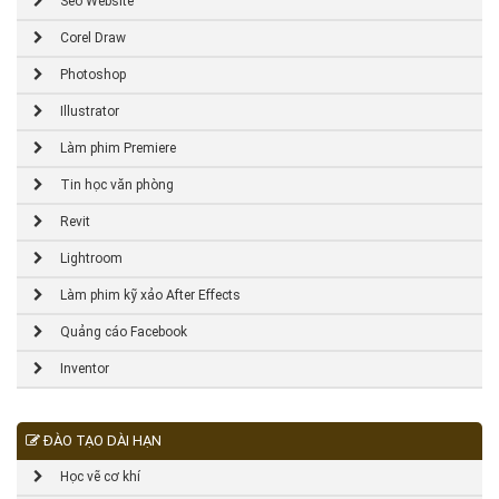
Seo Website
Corel Draw
Photoshop
Illustrator
Làm phim Premiere
Tin học văn phòng
Revit
Lightroom
Làm phim kỹ xảo After Effects
Quảng cáo Facebook
Inventor
ĐÀO TẠO DÀI HẠN
Học vẽ cơ khí