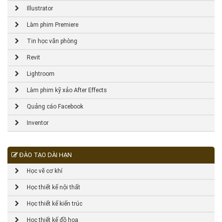
Illustrator
Làm phim Premiere
Tin học văn phòng
Revit
Lightroom
Làm phim kỹ xảo After Effects
Quảng cáo Facebook
Inventor
ĐÀO TẠO DÀI HẠN
Học vẽ cơ khí
Học thiết kế nội thất
Học thiết kế kiến trúc
Học thiết kế đồ họa