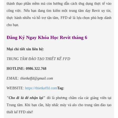
thành thạo phần mềm mà còn hướng dẫn cách ứng dụng thực tế vào
công việc. Nếu bạn đang tìm kiếm một trung tâm dạy Revit uy tín,
thực hành nhiều và hỗ trợ tận tâm, FFD sẽ là lựa chọn phù hợp dành
cho bạn.
Đăng Ký Ngay Khóa Học Revit tháng 6
Mọi chi tiết xin liên hệ:
TRUNG TÂM ĐÀO TẠO THIẾT KẾ FFD
HOTLINE: 0986.322.768
EMAIL: thietkeffd@gmail.com
WEBSITE:
https://thietkeffd.com
Tag:
"Cho đi là để nhận lại"
đó là phương châm của các giảng viên tại
Trung tâm. Khi bạn cần, hãy nhấc máy và alo cho trung tâm đào tạo
thiết kế FFD nhé!