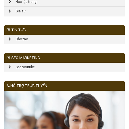
Học tập trung
Gia sư
TIN TỨC
Đào tạo
SEO MARKETING
Seo youtube
HỖ TRỢ TRỰC TUYẾN