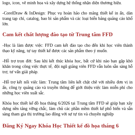
logo, icon, vẽ minh họa và xây dựng hệ thống nhận diện thương hiệu.
-CorelDraw & InDesign: Phục vụ hoàn hảo cho mảng thiết kế in ấn, dàn
trang tạp chí, catalog, bao bì sản phẩm và các loại biển bảng quảng cáo khổ
lớn.
Cam kết chất lượng đào tạo từ Trung tâm FFD
-Học là làm được việc: FFD cam kết đào tạo cho đến khi học viên thành
thạo kỹ năng, tự tay thiết kế được các sản phẩm theo ý muốn.
-Hỗ trợ trọn đời: Sau khi kết thúc khóa học, bất cứ khi nào bạn gặp khó
khăn trong công việc thực tế, đội ngũ giảng viên FFD vẫn luôn sẵn sàng hỗ
trợ, tư vấn giải pháp.
-Hỗ trợ kết nối việc làm: Trung tâm liên kết chặt chẽ với nhiều đơn vị in
ấn, công ty quảng cáo và truyền thông để giới thiệu việc làm miễn phí cho
những học viên xuất sắc.
Khóa học thiết kế đồ họa tháng 6/2026 tại Trung tâm FFD sẽ giúp bạn xây
dựng nền tảng vững chắc, làm chủ các phần mềm thiết kế phổ biến và sẵn
sàng tham gia thị trường lao động với sự tự tin và chuyên nghiệp
Đăng Ký Ngay Khóa Học Thiết kế đồ họa tháng 6