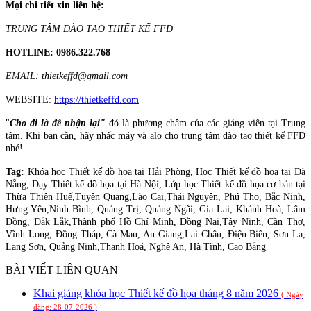
Mọi chi tiết xin liên hệ:
TRUNG TÂM ĐÀO TẠO THIẾT KẾ FFD
HOTLINE: 0986.322.768
EMAIL: thietkeffd@gmail.com
WEBSITE:
https://thietkeffd.com
"
Cho đi là để nhận lại"
đó là phương châm của các giảng viên tại Trung
tâm. Khi bạn cần, hãy nhấc máy và alo cho trung tâm đào tạo thiết kế FFD
nhé!
Tag:
Khóa học Thiết kế đồ họa tại Hải Phòng, Học Thiết kế đồ họa tại Đà
Nẵng, Dạy Thiết kế đồ họa tại Hà Nội, Lớp học Thiết kế đồ họa cơ bản tại
Thừa Thiên Huế,Tuyên Quang,Lào Cai,Thái Nguyên, Phú Thọ, Bắc Ninh,
Hưng Yên,Ninh Bình, Quảng Trị, Quảng Ngãi, Gia Lai, Khánh Hoà, Lâm
Đồng, Đắk Lắk,Thành phố Hồ Chí Minh, Đồng Nai,Tây Ninh, Cần Thơ,
Vĩnh Long, Đồng Tháp, Cà Mau, An Giang,Lai Châu, Điện Biên, Sơn La,
Lạng Sơn, Quảng Ninh,Thanh Hoá, Nghệ An, Hà Tĩnh, Cao Bằng
BÀI VIẾT LIÊN QUAN
Khai giảng khóa học Thiết kế đồ họa tháng 8 năm 2026
( Ngày
đăng: 28-07-2026 )