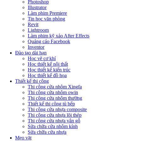
Photoshop
Illustrator
Làm phim Premiere
Tin học văn phòng
Revit
Lightroom
Làm phim kỹ xảo After Effects
Quảng cáo Facebook
Inventor
Đào tạo dài hạn
Học vẽ cơ khí
Học thiết kế nội thất
Học thiết kế kiến trúc
Học thiết kế đồ họa
Thiết kế thi công
Thi công cửa nhôm Xingfa
Thi công cửa nhôm owin
Thi công cửa nhôm thường
Thiết kế thi công tủ bếp
Thi công cửa nhựa composite
Thi công cửa nhựa lõi thép
Thi công cửa nhựa vân gỗ
Sửa chữa cửa nhôm kính
Sửa chữa cửa nhựa
Mẹo vặt