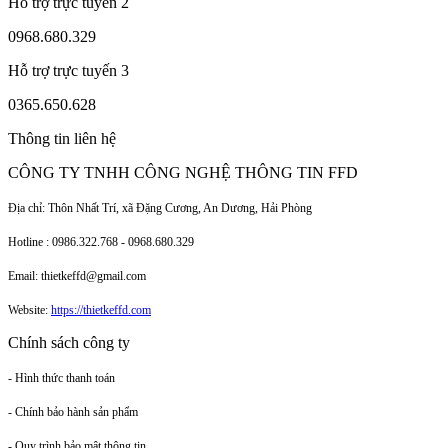
Hỗ trợ trực tuyến 2
0968.680.329
Hỗ trợ trực tuyến 3
0365.650.628
Thông tin liên hệ
CÔNG TY TNHH CÔNG NGHỆ THÔNG TIN FFD
Địa chỉ: Thôn Nhất Trí, xã Đặng Cương, An Dương, Hải Phòng
Hotline : 0986.322.768 - 0968.680.329
Email: thietkeffd@gmail.com
Website:
https://thietkeffd.com
Chính sách công ty
- Hình thức thanh toán
- Chính bảo hành sản phẩm
- Quy trình bảo mật thông tin