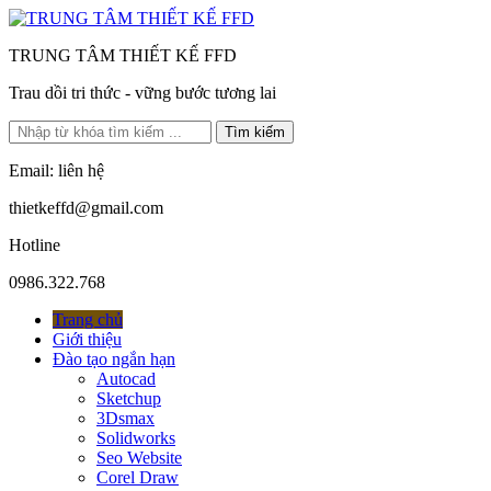
TRUNG TÂM THIẾT KẾ FFD
Trau dồi tri thức - vững bước tương lai
Tìm kiếm
Email: liên hệ
thietkeffd@gmail.com
Hotline
0986.322.768
Trang chủ
Giới thiệu
Đào tạo ngắn hạn
Autocad
Sketchup
3Dsmax
Solidworks
Seo Website
Corel Draw