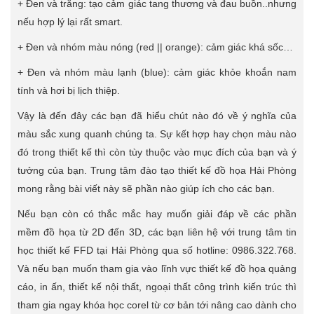
+ Đen và trắng: tạo cảm giác tang thương và đau buồn..nhưng
nếu hợp lý lại rất smart.
+ Đen và nhóm màu nóng (red || orange): cảm giác khá sốc…
+ Đen và nhóm màu lạnh (blue): cảm giác khỏe khoắn nam
tính và hơi bị lịch thiệp.
Vậy là đến đây các bạn đã hiểu chút nào đó về ý nghĩa của
màu sắc xung quanh chúng ta. Sự kết hợp hay chọn màu nào
đó trong thiết kế thì còn tùy thuộc vào mục đích của bạn và ý
tưởng của bạn. Trung tâm đào tạo thiết kế đồ họa Hải Phòng
mong rằng bài viết này sẽ phần nào giúp ích cho các bạn.
Nếu bạn còn có thắc mắc hay muốn giải đáp về các phần
mềm đồ họa từ 2D đến 3D, các bạn liên hệ với trung tâm tin
học thiết kế FFD tại Hải Phòng qua số hotline: 0986.322.768.
Và nếu bạn muốn tham gia vào lĩnh vực thiết kế đồ họa quảng
cáo, in ấn, thiết kế nội thất, ngoại thất công trình kiến trúc thì
tham gia ngay khóa học corel từ cơ bản tới nâng cao dành cho