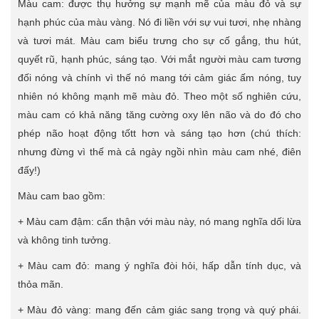
Màu cam: được thụ hưởng sự mạnh mẽ của màu đỏ và sự
hạnh phúc của màu vàng. Nó đi liền với sự vui tươi, nhẹ nhàng
và tươi mát. Màu cam biểu trưng cho sự cố gắng, thu hút,
quyết rũ, hạnh phúc, sáng tạo. Với mắt người màu cam tương
đối nóng và chính vì thế nó mang tới cảm giác ấm nóng, tuy
nhiên nó không mạnh mẽ màu đỏ. Theo một số nghiên cứu,
màu cam có khả năng tăng cường oxy lên não và do đó cho
phép não hoạt động tốtt hơn và sáng tạo hơn (chú thích:
nhưng đừng vì thế mà cả ngày ngồi nhìn màu cam nhé, điên
đấy!)
Màu cam bao gồm:
+ Màu cam đậm: cẩn thận với màu này, nó mang nghĩa dối lừa
và không tinh tưởng.
+ Màu cam đỏ: mang ý nghĩa đòi hỏi, hấp dẫn tính dục, và
thỏa mãn.
+ Màu đỏ vàng: mang đến cảm giác sang trọng và quý phái.