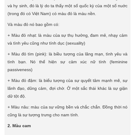
và hy sinh, đó là lý do ta thấy một số quốc kỳ của một số nuớc
(trong đó có Việt Nam) có màu đỏ là màu nền.
Và màu đỏ nó bao gồm có:
+ Màu đỏ nhạt: là màu của sự thụ hưởng, đam mê, nhạy cảm
và tình yêu cũng như tính dục (sexuality)
+ Màu đỏ tím (pink): là biều tượng của lãng mạn, tình yêu và
tình bạn. Nó thể hiện sự cảm xúc nữ tính (feminine
passiveness)
+ Màu đỏ đậm: là biểu tượng của sự quyết tâm mạnh mẽ, sự
lãnh đạo, dũng cảm, đợi chờ. Ở một sắc thái khác là sự giận
dữ tột độ.
+ Màu nâu: màu của sự vững bền và chắc chắn. Đồng thời nó
cũng là sự tượng trưng cho nam tính.
2. Màu cam