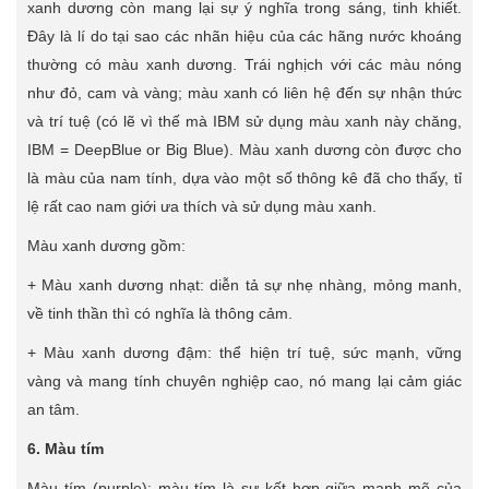
xanh dương còn mang lại sự ý nghĩa trong sáng, tinh khiết.
Đây là lí do tại sao các nhãn hiệu của các hãng nước khoáng
thường có màu xanh dương. Trái nghịch với các màu nóng
như đỏ, cam và vàng; màu xanh có liên hệ đến sự nhận thức
và trí tuệ (có lẽ vì thế mà IBM sử dụng màu xanh này chăng,
IBM = DeepBlue or Big Blue). Màu xanh dương còn được cho
là màu của nam tính, dựa vào một số thông kê đã cho thấy, tỉ
lệ rất cao nam giới ưa thích và sử dụng màu xanh.
Màu xanh dương gồm:
+ Màu xanh dương nhạt: diễn tả sự nhẹ nhàng, mỏng manh,
về tinh thần thì có nghĩa là thông cảm.
+ Màu xanh dương đậm: thể hiện trí tuệ, sức mạnh, vững
vàng và mang tính chuyên nghiệp cao, nó mang lại cảm giác
an tâm.
6. Màu tím
Màu tím (purple): màu tím là sự kết hợp giữa mạnh mẽ của