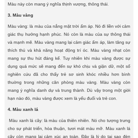
Màu này còn mang ý nghĩa thịnh vượng, thông thái.
3. Màu vàng
Màu vàng: là màu của nắng mặt trời ấm áp. Nó đi liền với cảm
giác thụ hưởng hạnh phúc. Nó còn là màu của sự thông thái
và mạnh mẽ. Màu vàng mang lại cảm giác ấm áp, làm tăng sự
thích thú và khả năng hoạt động trí óc. Màu vàng nhạt còn
mang sự thu hút đáng kể. Tuy nhiên khi màu vàng được sự
dụng quá mức sẽ mang đến sự khó chịu và giận dữ, một số
nghiên cứu đã cho thấy trẻ sơ sinh khóc nhiều hơn bình
thuờng trong những căn phòng màu vàng. Màu vàng còn
mang ý nghĩa danh dự và trung thành. Dù vậy trong một giới
hạn nào đó, màu vàng được xem là yếu đuối và trẻ con.
4. Màu xanh lá
Màu xanh lá cây: là màu của thiên nhiên. Nó cho tượng trưng
cho sự phát triển, hòa thuận, tươi mát màu mỡ. Màu xanh lá
cây còn mang lại cảm xúc an toàn. Đây là lý do tại sao đèn