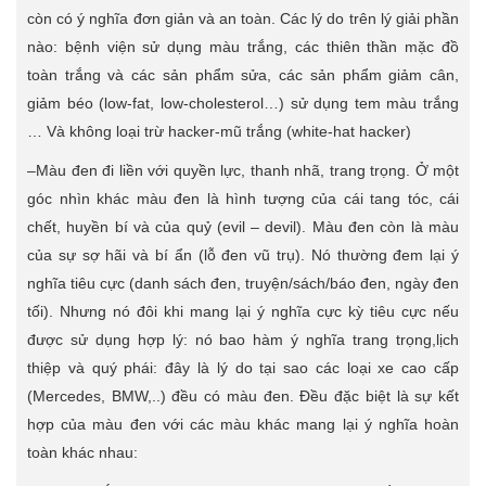
còn có ý nghĩa đơn giản và an toàn. Các lý do trên lý giải phần
nào: bệnh viện sử dụng màu trắng, các thiên thần mặc đồ
toàn trắng và các sản phẩm sửa, các sản phẩm giảm cân,
giảm béo (low-fat, low-cholesterol…) sử dụng tem màu trắng
… Và không loại trừ hacker-mũ trắng (white-hat hacker)
–Màu đen đi liền với quyền lực, thanh nhã, trang trọng. Ở một
góc nhìn khác màu đen là hình tượng của cái tang tóc, cái
chết, huyền bí và của quỷ (evil – devil). Màu đen còn là màu
của sự sợ hãi và bí ẩn (lỗ đen vũ trụ). Nó thường đem lại ý
nghĩa tiêu cực (danh sách đen, truyện/sách/báo đen, ngày đen
tối). Nhưng nó đôi khi mang lại ý nghĩa cực kỳ tiêu cực nếu
được sử dụng hợp lý: nó bao hàm ý nghĩa trang trọng,lịch
thiệp và quý phái: đây là lý do tại sao các loại xe cao cấp
(Mercedes, BMW,..) đều có màu đen. Đều đặc biệt là sự kết
hợp của màu đen với các màu khác mang lại ý nghĩa hoàn
toàn khác nhau: