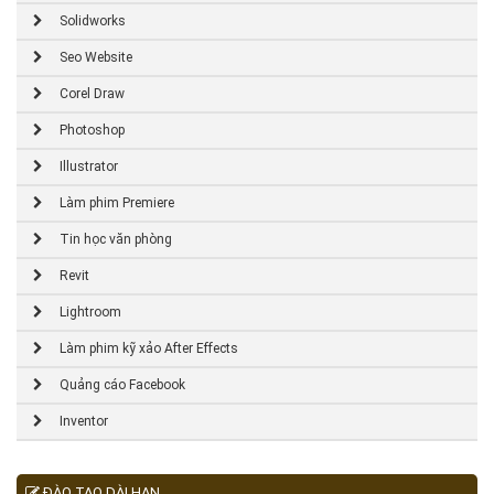
Solidworks
Seo Website
Corel Draw
Photoshop
Illustrator
Làm phim Premiere
Tin học văn phòng
Revit
Lightroom
Làm phim kỹ xảo After Effects
Quảng cáo Facebook
Inventor
ĐÀO TẠO DÀI HẠN