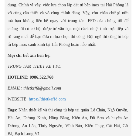
dụng. Chính vì vậy, việc lựa chọn lắp đặt tủ bếp inox tại Hải Phòng là
vô cùng cần thiết và vô cùng chính đáng. Vậy, còn chần chừ gì nữa
mà bạn không liên hệ ngay với trung tâm FFD của chúng tôi để
chúng tôi có cơ hội được tư vấn bạn một cách nhiệt tình trực tiếp và
rõ ràng nhất để bạn đưa ra lựa chọn thi công. Đội ngũ thi công tủ bếp
tủ bếp inox cánh kính tại Hải Phòng hoàn hảo nhất.
Mọi chi tiết xin liên hệ:
TRUNG TÂM THIẾT KẾ FFD
HOTLINE: 0986.322.768
EMAIL: thietkeffd@gmail.com
WEBSITE:
https://thietkeffd.com
Tags:
Nhận thiết kế và thi công tủ bếp tại quận Lê Chân, Ngô Quyền,
Hải An, Dương Kinh, Hồng Bàng, Kiến An, Đồ Sơn và huyện An
Dương, An Lão, Thủy Nguyên, Vĩnh Bảo, Kiến Thụy, Cát Hải, Cát
Bà, Bạch Long Vĩ.