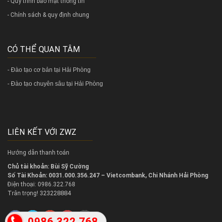
- Quy trình bảo mật thông tin
- Chính sách & quy định chung
CÓ THỂ QUAN TÂM
-
Đào tạo cơ bản tại Hải Phòng
-
Đào tạo chuyên sâu tại Hải Phòng
LIÊN KẾT VỚI ZWZ
Hướng dẫn thanh toán
Chủ tài khoản: Bùi Sỹ Cường
Số Tài Khoản: 0031.000.356.247 – Vietcombank, Chi Nhánh Hải Phòng
Điện thoại: 0986.322.768
323228884
Trân trọng!
0986.322.768