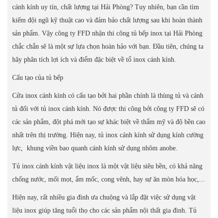
cánh kính uy tín, chất lượng tại Hải Phòng? Tuy nhiên, bạn cần tìm
kiếm đội ngũ kỹ thuật cao và đảm bảo chất lượng sau khi hoàn thành
sản phẩm. Vậy công ty FFD nhận thi công tủ bếp inox tại Hải Phòng
chắc chắn sẽ là một sự lựa chọn hoàn hảo với bạn. Đầu tiên, chúng ta
hãy phân tích lợi ích và điểm đặc biệt về tổ inox cánh kính.
Cấu tạo của tủ bếp
Cửa inox cánh kính có cấu tạo bởi hai phần chính là thùng tủ và cánh
tủ đối với tủ inox cánh kính. Nó được thi công bởi công ty FFD sẽ có
các sản phẩm, đột phá mới tạo sự khác biệt về thẩm mỹ và độ bền cao
nhất trên thị trường. Hiện nay, tủ inox cánh kính sử dụng kính cường
lực, khung viền bao quanh cánh kính sử dụng nhôm anobe.
Tủ inox cánh kính vật liệu inox là một vật liệu siêu bền, có khả năng
chống nước, mối mọt, ẩm mốc, cong vênh, hay sự ăn mòn hóa học,...
Hiện nay, rất nhiều gia đình ưa chuộng và lắp đặt việc sử dụng vật
liệu inox giúp tăng tuổi thọ cho các sản phẩm nội thất gia đình. Tủ