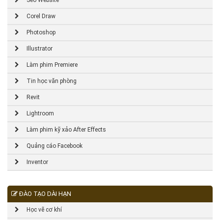
Seo Website
Corel Draw
Photoshop
Illustrator
Làm phim Premiere
Tin học văn phòng
Revit
Lightroom
Làm phim kỹ xảo After Effects
Quảng cáo Facebook
Inventor
ĐÀO TẠO DÀI HẠN
Học vẽ cơ khí