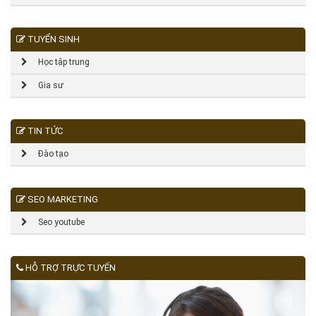
TUYỂN SINH
Học tập trung
Gia sư
TIN TỨC
Đào tạo
SEO MARKETING
Seo youtube
HỖ TRỢ TRỰC TUYẾN