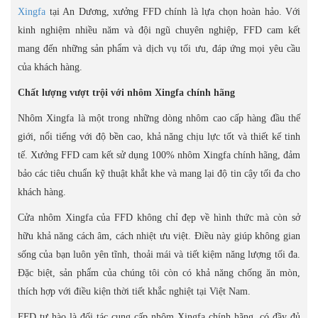
Xingfa
tại An Dương, xưởng FFD chính là lựa chọn hoàn hảo. Với
kinh nghiệm nhiều năm và đội ngũ chuyên nghiệp, FFD cam kết
mang đến những sản phẩm và dịch vụ tối ưu, đáp ứng mọi yêu cầu
của khách hàng.
Chất lượng vượt trội với nhôm Xingfa chính hãng
Nhôm Xingfa là một trong những dòng nhôm cao cấp hàng đầu thế
giới, nổi tiếng với độ bền cao, khả năng chịu lực tốt và thiết kế tinh
tế. Xưởng FFD cam kết sử dụng 100% nhôm Xingfa chính hãng, đảm
bảo các tiêu chuẩn kỹ thuật khắt khe và mang lại độ tin cậy tối đa cho
khách hàng.
Cửa nhôm Xingfa của FFD không chỉ đẹp về hình thức mà còn sở
hữu khả năng cách âm, cách nhiệt ưu việt. Điều này giúp không gian
sống của bạn luôn yên tĩnh, thoải mái và tiết kiệm năng lượng tối đa.
Đặc biệt, sản phẩm của chúng tôi còn có khả năng chống ăn mòn,
thích hợp với điều kiện thời tiết khắc nghiệt tại Việt Nam.
FFD tự hào là đối tác cung cấp nhôm Xingfa chính hãng, có đầy đủ