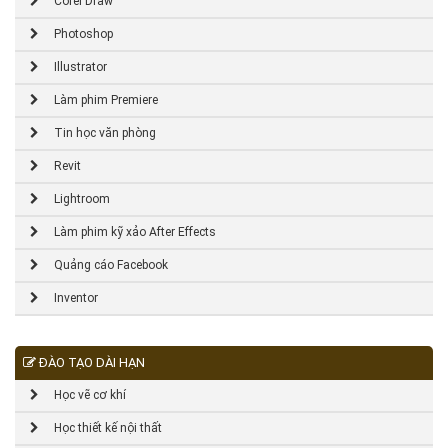
Corel Draw
Photoshop
Illustrator
Làm phim Premiere
Tin học văn phòng
Revit
Lightroom
Làm phim kỹ xảo After Effects
Quảng cáo Facebook
Inventor
ĐÀO TẠO DÀI HẠN
Học vẽ cơ khí
Học thiết kế nội thất