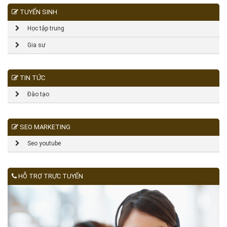
TUYỂN SINH
Học tập trung
Gia sư
TIN TỨC
Đào tạo
SEO MARKETING
Seo youtube
HỖ TRỢ TRỰC TUYẾN