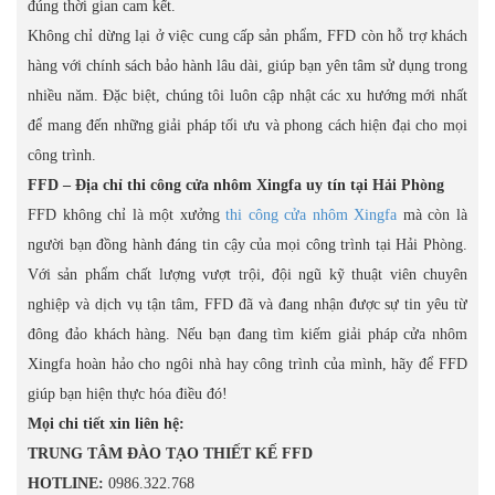
đúng thời gian cam kết.
Không chỉ dừng lại ở việc cung cấp sản phẩm, FFD còn hỗ trợ khách
hàng với chính sách bảo hành lâu dài, giúp bạn yên tâm sử dụng trong
nhiều năm. Đặc biệt, chúng tôi luôn cập nhật các xu hướng mới nhất
để mang đến những giải pháp tối ưu và phong cách hiện đại cho mọi
công trình.
FFD – Địa chỉ thi công cửa nhôm Xingfa uy tín tại Hải Phòng
FFD không chỉ là một xưởng
thi công cửa nhôm Xingfa
mà còn là
người bạn đồng hành đáng tin cậy của mọi công trình tại Hải Phòng.
Với sản phẩm chất lượng vượt trội, đội ngũ kỹ thuật viên chuyên
nghiệp và dịch vụ tận tâm, FFD đã và đang nhận được sự tin yêu từ
đông đảo khách hàng. Nếu bạn đang tìm kiếm giải pháp cửa nhôm
Xingfa hoàn hảo cho ngôi nhà hay công trình của mình, hãy để FFD
giúp bạn hiện thực hóa điều đó!
Mọi chi tiết xin liên hệ:
TRUNG TÂM ĐÀO TẠO THIẾT KẾ FFD
HOTLINE:
0986.322.768