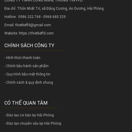
CÔNG TY TNHH CÔNG NGHỆ THÔNG TIN FFD
Địa chỉ: Thôn Nhất Trí, xã Đặng Cương, An Dương, Hải Phòng
Hotline : 0986.322.768 - 0968.680.329
Email: thietkeffd@gmail.com
Website:
https://thietkeffd.com
CHÍNH SÁCH CÔNG TY
- Hình thức thanh toán
- Chính bảo hành sản phẩm
- Quy trình bảo mật thông tin
- Chính sách & quy định chung
CÓ THỂ QUAN TÂM
-
Đào tạo cơ bản tại Hải Phòng
-
Đào tạo chuyên sâu tại Hải Phòng