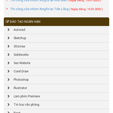
Thi công cửa nhôm Xingfa tại Vĩnh Bảo
( Ngày đăng: 15-01-2025 )
Thi công cửa nhôm Xingfa tại Tiên Lãng
( Ngày đăng: 15-01-2025 )
ĐÀO TẠO NGẮN HẠN
Autocad
Sketchup
3Dsmax
Solidworks
Seo Website
Corel Draw
Photoshop
Illustrator
Làm phim Premiere
Tin học văn phòng