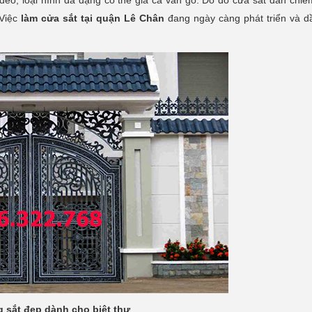
o, loại hình đa dạng có thể giả cả vân gỗ. Do đó cửa sắt dần chi
 Việc
làm cửa sắt tại quận Lê Chân
đang ngày càng phát triển và d
 sắt đẹp dành cho biệt thự