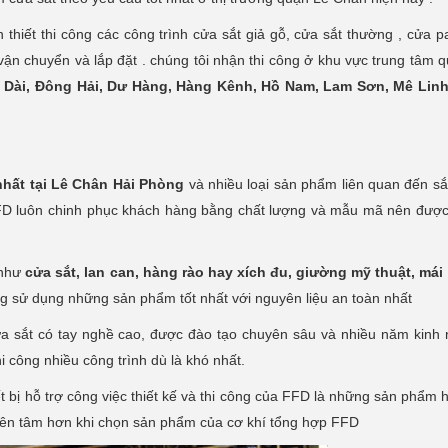
hiết thi công các công trình cửa sắt giả gỗ, cửa sắt thường , cửa p
m vận chuyển và lắp đặt . chúng tôi nhận thi công ở khu vực trung tâm
 Dài, Đông Hải, Dư Hàng, Hàng Kênh, Hồ Nam, Lam Sơn, Mê Linh
 nhất tại Lê Chân Hải Phòng
và nhiều loại sản phẩm liên quan đến sắt
FFD luôn chinh phục khách hàng bằng chất lượng và mẫu mã nên đượ
 như
cửa sắt, lan can, hàng rào hay xích đu, giường mỹ thuật, mái
g sử dụng những sản phẩm tốt nhất với nguyên liệu an toàn nhất
 cửa sắt có tay nghề cao, được đào tạo chuyên sâu và nhiều năm kinh
i công nhiều công trình dù là khó nhất.
ết bị hỗ trợ công việc thiết kế và thi công của FFD là những sản phẩm h
 yên tâm hơn khi chọn sản phẩm của cơ khí tổng hợp FFD