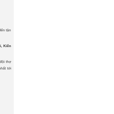
đến tận
i, Kiến
đội thợ
hất tới