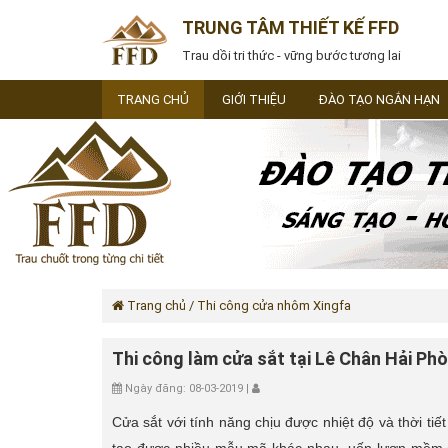
TRUNG TÂM THIẾT KẾ FFD
Trau dồi tri thức - vững bước tương lai
TRANG CHỦ
GIỚI THIỆU
ĐÀO TẠO NGẮN HẠN
Trang chủ
/ Thi công cửa nhôm Xingfa
Thi công làm cửa sắt tại Lê Chân Hải Ph
Ngày đăng: 08-03-2019 |
Cửa sắt với tính năng chịu được nhiệt độ và thời tiế