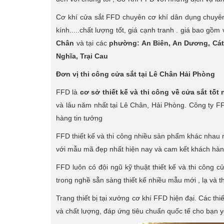
Cơ khí cửa sắt FFD chuyên cơ khí dân dụng chuyên t
kính.....chất lượng tốt, giá cạnh tranh . giá bao gồ
Chân
và tại các
phường: An Biên, An Dương, Cát
Nghĩa, Trại Cau
Đơn vị thi công cửa sắt tại Lê Chân Hải Phòng
FFD là
cơ sở thiết kế và thi công về cửa sắt tốt
và lâu năm nhất tại Lê Chân, Hải Phòng. Công ty 
hàng tin tưởng
FFD thiết kế và thi công nhiều sản phẩm khác nhau
với mẫu mã đẹp nhất hiện nay và cam kết khách hàn
FFD luôn có đội ngũ kỹ thuật thiết kế và thi công
trong nghề sẵn sàng thiết kế nhiều mẫu mới , lạ và th
Trang thiết bị tại xưởng cơ khí FFD hiện đại. Các thi
và chất lượng, đáp ứng tiêu chuẩn quốc tế cho bạn