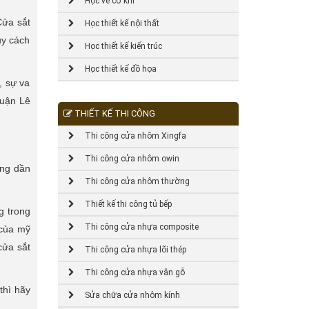
Học vẽ cơ khí
Cửa sắt
Học thiết kế nội thất
uy cách
Học thiết kế kiến trúc
Học thiết kế đồ họa
, sự va
quận Lê
THIẾT KẾ THI CÔNG
Thi công cửa nhôm Xingfa
Thi công cửa nhôm owin
ũng dần
Thi công cửa nhôm thường
Thiết kế thi công tủ bếp
g trong
Thi công cửa nhựa composite
 của mỹ
cửa sắt
Thi công cửa nhựa lõi thép
Thi công cửa nhựa vân gỗ
thì hãy
Sửa chữa cửa nhôm kính