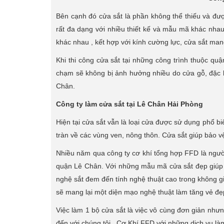
Bên cạnh đó cửa sắt là phần không thể thiếu và đư
rất đa dạng với nhiều thiết kế và mẫu mã khác nhau
khác nhau , kết hợp với kính cường lực, cửa sắt mang
Khi thi công cửa sắt tại những công trình thuộc q
chạm sẽ không bị ảnh hưởng nhiều do cửa gỗ, đặc b
Chân.
Công ty làm cửa sắt tại Lê Chân Hải Phòng
Hiện tại cửa sắt vẫn là loại cửa được sử dụng phổ bi
tràn về các vùng ven, nông thôn. Cửa sắt giúp bảo v
Nhiều năm qua công ty cơ khí tổng hợp FFD là người
quận Lê Chân. Với những mẫu mã cửa sắt đẹp giúp
nghệ sắt đem đến tính nghệ thuật cao trong không gia
sẽ mang lại một diện mạo nghệ thuật làm tăng vẻ đẹ
Việc làm 1 bộ cửa sắt là việc vô cùng đơn giản nhưn
đến với chúng tôi , Cơ Khí FFD với những dịch vụ là