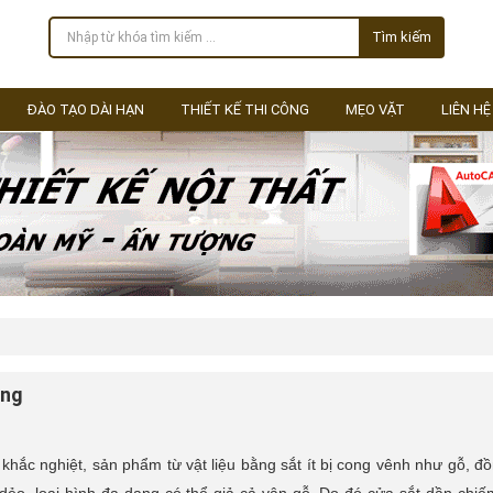
Tìm kiếm
ĐÀO TẠO DÀI HẠN
THIẾT KẾ THI CÔNG
MẸO VẶT
LIÊN HỆ
òng
t khắc nghiệt, sản phẩm từ vật liệu bằng sắt ít bị cong vênh như gỗ, đồ