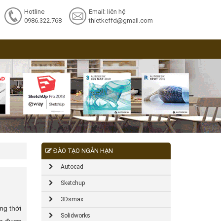
Hotline
Email: liên hệ
0986.322.768
thietkeffd@gmail.com
ĐÀO TẠO NGẮN HẠN
Autocad
Sketchup
3Dsmax
ng thời
Solidworks