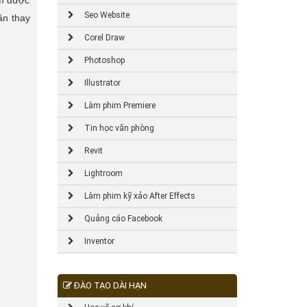
ếm được
Seo Website
ần thay
Corel Draw
Photoshop
Illustrator
Làm phim Premiere
Tin học văn phòng
Revit
Lightroom
Làm phim kỹ xảo After Effects
Quảng cáo Facebook
Inventor
ĐÀO TẠO DÀI HẠN