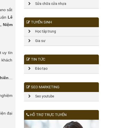
Sửa chữa cửa nhựa
ano sắt
 quận
Lê
TUYỂN SINH
, Niệm
Học tập trung
Gia sư
 uy tín
TIN TỨC
c khách
Đào tạo
 hiên
…
SEO MARKETING
 nghiệm
Seo youtube
iện đại
HỖ TRỢ TRỰC TUYẾN