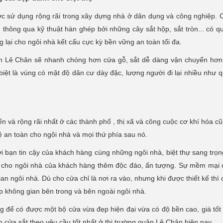
ợc sử dụng rộng rãi trong xây dựng nhà ở dân dụng và công nghiệp. 
 thông qua kỹ thuật hàn ghép bởi những cây sắt hộp, sắt tròn... có q
 lại cho ngôi nhà kết cấu cực kỳ bền vững an toàn tối đa.
uận Lê Chân sẽ nhanh chóng hơn cửa gỗ, sắt dễ dàng vận chuyển hơn
iệt là vùng có mật độ dân cư dày đặc, lượng người đi lại nhiều như 
ến và rộng rãi nhất ở các thành phố , thị xã và công cuộc cơ khí hóa c
ệ an toàn cho ngôi nhà và mọi thứ phía sau nó.
 bạn tin cậy của khách hàng cùng những ngôi nhà, biệt thự sang trọn
 cho ngôi nhà của khách hàng thêm độc đáo, ấn tượng. Sự mềm mại
n ngôi nhà. Dù cho cửa chỉ là nơi ra vào, nhưng khi được thiết kế thì 
p không gian bên trong và bên ngoài ngôi nhà.
g để có được một bộ cửa vừa đẹp hiện đại vừa có độ bền cao, giá tốt 
m cửa sắt theo yêu cầu tốt nhất ở thị trường quận Lê Chân hiện nay .