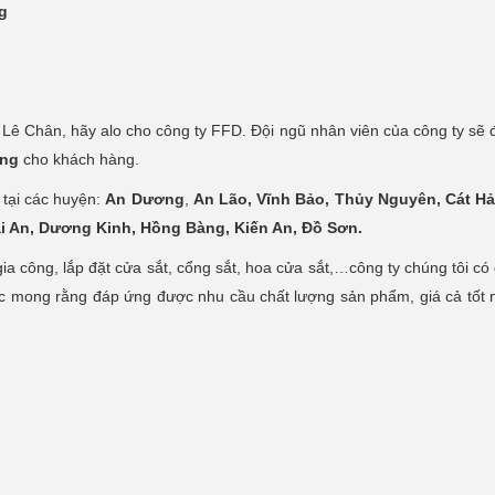
g
i Lê Chân, hãy alo cho công ty FFD. Đội ngũ nhân viên của công ty sẽ 
òng
cho khách hàng.
 tại các huyện:
An Dương
,
An Lão, Vĩnh Bảo, Thủy Nguyên, Cát Hả
i An, Dương Kinh, Hồng Bàng, Kiến An, Đồ Sơn.
ia công, lắp đặt cửa sắt, cổng sắt, hoa cửa sắt,…công ty chúng tôi có 
iệc mong rằng đáp ứng được nhu cầu chất lượng sản phẩm, giá cả tốt n