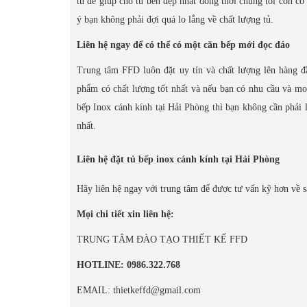
tủ để giúp cho tủ bền đẹp nhất đồng thời chúng tôi còn có
ý bạn không phải đợi quá lo lắng về chất lượng tủ.
Liên hệ ngay để có thể có một căn bếp mới đọc đáo
Trung tâm FFD luôn đặt uy tín và chất lượng lên hàng đ
phẩm có chất lượng tốt nhất và nếu bạn có nhu cầu và m
bếp Inox cánh kính tại Hải Phòng thì bạn không cần phải lo
nhất.
Liên hệ đặt tủ bếp inox cánh kính tại Hải Phòng
Hãy liên hệ ngay với trung tâm để được tư vấn kỹ hơn về s
Mọi chi tiết xin liên hệ:
TRUNG TÂM ĐÀO TẠO THIẾT KẾ FFD
HOTLINE: 0986.322.768
EMAIL: thietkeffd@gmail.com