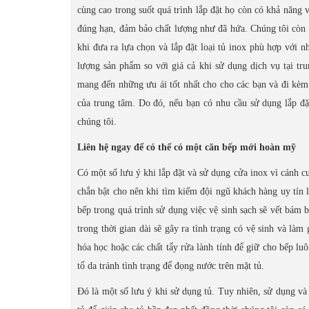
cùng cao trong suốt quá trình lắp đặt họ còn có khả năng
đúng hạn, đảm bảo chất lượng như đã hứa. Chúng tôi còn c
khi đưa ra lựa chọn và lắp đặt loại tủ inox phù hợp với
lượng sản phẩm so với giá cả khi sử dụng dịch vụ tại tr
mang đến những ưu ái tốt nhất cho cho các bạn và đi kèm
của trung tâm. Do đó, nếu bạn có nhu cầu sử dụng lắp đ
chúng tôi.
Liên hệ ngay để có thể có một căn bếp mới hoàn mỹ
Có một số lưu ý khi lắp đặt và sử dụng cửa inox vì cánh c
chắn bật cho nên khi tìm kiếm đội ngũ khách hàng uy tín 
bếp trong quá trình sử dụng việc vệ sinh sạch sẽ vết bám
trong thời gian dài sẽ gây ra tình trạng có vệ sinh và là
hóa học hoặc các chất tẩy rửa lành tính để giữ cho bếp l
tổ da tránh tình trạng để đọng nước trên mặt tủ.
Đó là một số lưu ý khi sử dụng tủ. Tuy nhiên, sử dụng và 