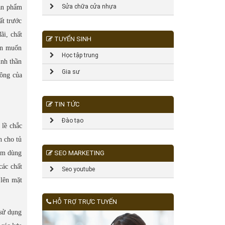
Sửa chữa cửa nhựa
sản phẩm
ất trước
ãi, chất
TUYỂN SINH
uôn muốn
Học tập trung
inh thần
Gia sư
công của
TIN TỨC
Đào tạo
 lề chắc
n cho tủ
hẩm dùng
SEO MARKETING
các chất
Seo youtube
 lên mặt
HỖ TRỢ TRỰC TUYẾN
 sử dụng