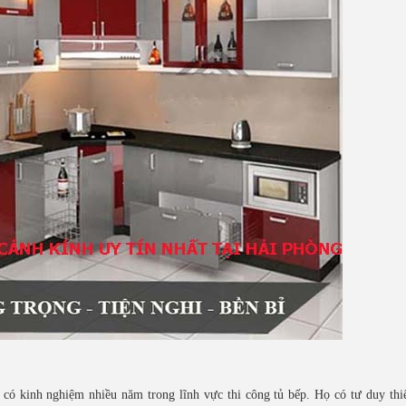
ó kinh nghiệm nhiều năm trong lĩnh vực thi công tủ bếp. Họ có tư duy thi