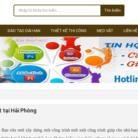
Tìm kiếm
ĐÀO TẠO DÀI HẠN
THIẾT KẾ THI CÔNG
MẸO VẶT
LIÊN HỆ
t tại Hải Phòng
g. Bạn vừa mới xây dựng một công trình mới một công trình giúp cho nhà bạn