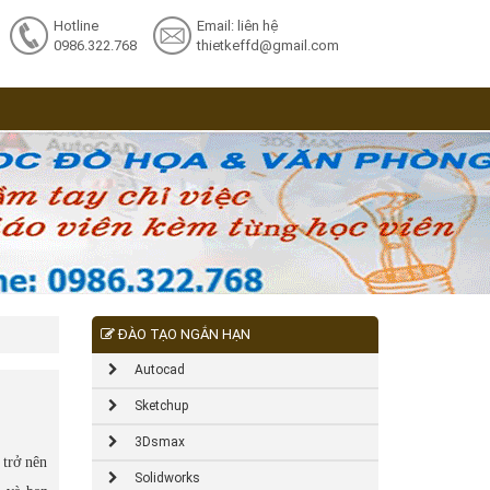
Hotline
Email: liên hệ
0986.322.768
thietkeffd@gmail.com
ĐÀO TẠO NGẮN HẠN
Autocad
Sketchup
3Dsmax
 trở nên
Solidworks