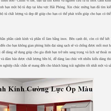
 thiện hơn? Chính vì thế, bạn đã tìm kiếm và nghiên cứu ra tủ inox cánh kín
đình bạn một bộ tủ đẹp tại khu vực Hải Phòng. Xin chúc mừng bạn đã tìm k
bộ tủ chất lượng và đẹp đẽ giúp cho bạn có thể phát triển giúp cho bạn có th
phần phần cánh kính và phần tổ làm bằng inox. Bên cạnh đó, còn có thể kết
 đến cho bạn không gian phòng hiện đại sáng sạch sẽ và chống được mối mọt 
i dễ dàng sử dụng giúp cho gia đình bạn trở nên sang trọng và lịch sự thoải m
 và đảm bảo được chất lượng bền bỉ, dễ dàng lau chùi với nhiều kiểu dáng thi
ên nghiệp chắc chắn sẽ mang đến cho khách hàng trải nghiệm tốt nhất một và 