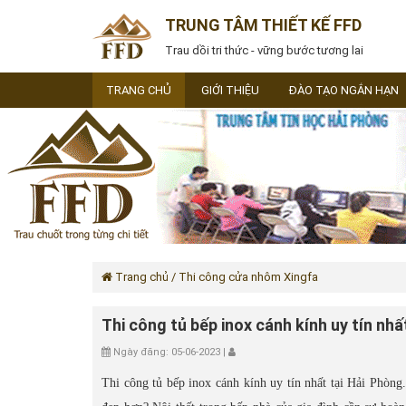
TRUNG TÂM THIẾT KẾ FFD
Trau dồi tri thức - vững bước tương lai
TRANG CHỦ
GIỚI THIỆU
ĐÀO TẠO NGẮN HẠN
Trang chủ
/ Thi công cửa nhôm Xingfa
Thi công tủ bếp inox cánh kính uy tín nhấ
Ngày đăng: 05-06-2023 |
Thi công tủ bếp inox cánh kính uy tín nhất tại Hải Phòn