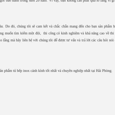
 gói bảo hành trong suốt 20 năm. Vì vậy, bạn không cần phải quá lo lắng vì gì
ầu. Do đó, chúng tôi sẽ cam kết và chắc chắn mang đến cho bạn sản phẩm h
ong muốn tìm kiếm một đội, thi công có kinh nghiệm và khả năng cao về thi
 lắng mà hãy liên hệ với chúng tôi để được tư vấn và trả lời các câu hỏi nói 
ản phẩm tủ bếp inox cánh kính tốt nhất và chuyên nghiệp nhất tại Hải Phòng.