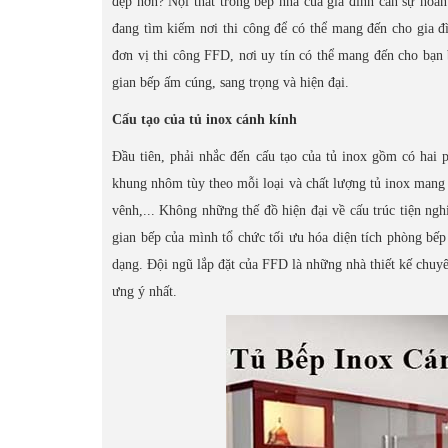
đẹp hơn? Nội thất trong bếp nhà của gia đình cần sự hoàn
đang tìm kiếm nơi thi công để có thể mang đến cho gia 
đơn vị thi công FFD, nơi uy tín có thể mang đến cho bạn 
gian bếp ấm cúng, sang trọng và hiện đại.
Cấu tạo của tủ inox cánh kính
Đầu tiên, phải nhắc đến cấu tạo của tủ inox gồm có hai 
khung nhôm tùy theo mỗi loại và chất lượng tủ inox mang
vênh,... Không những thế đồ hiện đại về cấu trúc tiện ngh
gian bếp của mình tổ chức tối ưu hóa diện tích phòng bếp
dạng. Đội ngũ lắp đặt của FFD là những nhà thiết kế chuy
ưng ý nhất.