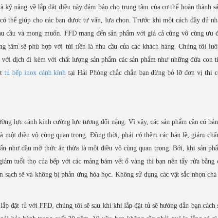
 và kỹ năng về lắp đặt điều này đảm bảo cho trung tâm của cơ thể hoàn thành 
ó thể giúp cho các bạn được tư vấn, lựa chọn. Trước khi một cách đầy đủ nh
 nhu cầu và mong muốn. FFD mang đến sản phẩm với giá cả cũng vô cùng ưu đ
ung tâm sẽ phù hợp với túi tiền là nhu cầu của các khách hàng. Chúng tôi l
 với dịch đi kèm với chất lượng sản phẩm các sản phẩm như những đứa con t
ặt
tủ bếp inox cánh kính
tại Hải Phòng chắc chắn bạn đừng bỏ lỡ đơn vị thi 
ường lực cánh kính cường lực tương đối nặng. Vì vậy, các sản phẩm cần có bản
là một điều vô cùng quan trọng. Đồng thời, phải có thêm các bản lề, giảm chấ
 bẩn như dầu mỡ thức ăn thừa là một điều vô cùng quan trọng. Bởi, khi sản p
m giảm tuổi thọ của bếp với các mảng bám vết ố vàng thì bạn nên tẩy rửa bằng 
uôn sạch sẽ và không bị phản ứng hóa học. Không sử dụng các vật sắc nhọn chà
lắp đặt tủ với FFD, chúng tôi sẽ sau khi khi lắp đặt tủ sẽ hướng dẫn bạn cách