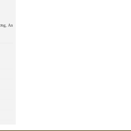
!
ơng, An