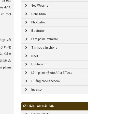
h và bạn
Seo Website
iếm được
ể có một
Corel Draw
Photoshop
Illustrator
Làm phim Premiere
 hợp với
hay cong
Tin học văn phòng
ái khi ở
Revit
ết kế đa
Lightroom
sản phẩm
Làm phim kỹ xảo After Effects
Quảng cáo Facebook
Inventor
ĐÀO TẠO DÀI HẠN