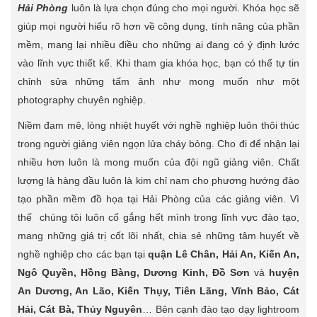
Hải Phòng
luôn là lựa chọn đúng cho mọi người. Khóa học sẽ
giúp mọi người hiểu rõ hơn về công dụng, tính năng của phần
mềm, mang lại nhiều điều cho những ai đang có ý định lước
vào lĩnh vực thiết kế. Khi tham gia khóa học, bạn có thể tự tin
chỉnh sửa những tấm ảnh như mong muốn như một
photography chuyên nghiệp.
Niềm đam mê, lòng nhiệt huyết với nghề nghiệp luôn thôi thúc
trong người giảng viên ngọn lửa cháy bỏng. Cho đi để nhận lại
nhiều hơn luôn là mong muốn của đội ngũ giảng viên. Chất
lượng là hàng đầu luôn là kim chỉ nam cho phương hướng đào
tạo phần mềm đồ họa tại Hải Phòng của các giảng viên. Vì
thế chúng tôi luôn cố gắng hết mình trong lĩnh vực đào tạo,
mang những giá trị cốt lõi nhất, chia sẻ những tâm huyết về
nghề nghiệp cho các bạn tại
quận Lê Chân, Hải An, Kiến An,
Ngô Quyền, Hồng Bàng, Dương Kinh, Đồ Sơn
và
huyện
An Dương, An Lão, Kiến Thụy, Tiên Lãng, Vĩnh Bảo, Cát
Hải, Cát Bà, Thủy Nguyên
… Bên cạnh đào tạo dạy lightroom