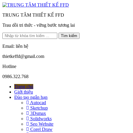
TRUNG TÂM THIẾT KẾ FFD
Trau dồi tri thức - vững bước tương lai
Tìm kiếm
Email: liên hệ
thietkeffd@gmail.com
Hotline
0986.322.768
Trang chủ
Giới thiệu
Đào tạo ngắn hạn
Autocad
Sketchup
3Dsmax
Solidworks
Seo Website
Corel Draw