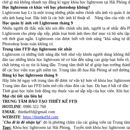
chừ gì mà không nhanh tay đăng kí ngay khóa học lightroom tại Hải Phòng do
Học lightroom có khác với học photoshop không?
Lightroom hay Lr là một trong những phần mềm chỉnh sửa ảnh và quản lí ảnh 
sửa ảnh hang loạt. Đặc biệt là các bức ảnh kĩ thuật số. Nâng tầm của việc c
Học quản lý ảnh với Lightroom tháng 9
Nhiều người đã thắc mắc khi nói đến chỉnh sửa ảnh, người ta sẽ nhắc đến 
Lightroom cho phép sắp xếp, phân loại hình ảnh theo thư mục và bộ siêu tập
với thời gian ngắn. Lightroom còn được biết với tính năng “khả năng tự độ
Photoshop hoàn toàn không có.
Trung tâm FFD dạy lightroom tốt nhất
Lightroom có những tính năng đặc biệt như vậy khiến người dùng không thể
đào tạo những khóa học lightroom từ cơ bản đến nâng cao giúp bạn hiểu rõ, 
chất lượng và uy tín là hàng đầu. Trung tâm thiết kế sẽ giúp bạn trưởng thà
để các học viện trao gửi niềm tin. Trung tâm đồ họa Hải Phòng sẽ mở đường 
Đăng ký học lightroom tháng 9
Hãy liên hệ ngay với trung tâm để được tư vấn kỹ hơn về khóa học lightroom t
Trung tâm đào tạo FFD luôn mở cửa chào đón các bạn. Dù bạn ở bất cứ đâu vớ
Thời gian học luôn linh động tùy thuộc vào sự sắp xếp của học viên. Khi học
Mọi chi tiết xin liên hệ
TRUNG TÂM ĐÀO TẠO THIẾT KẾ FFD
HOTLINE
: 0986.322.768
EMAIL
: thietkeffd@gmail.com
WEBSITE
:
https://thietkeffd.com
"
Cho đi là để nhận lại
" đó là phương châm của các giảng viên tại Trung tâ
Tags:
Khóa học lightroom tại Hải Phòng, Tuyển sinh khóa học lightroom 