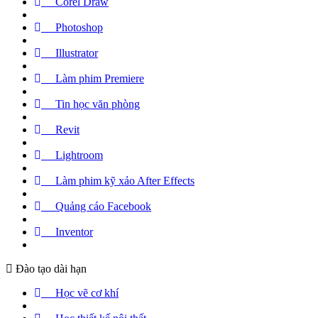
Corel Draw
Photoshop
Illustrator
Làm phim Premiere
Tin học văn phòng
Revit
Lightroom
Làm phim kỹ xảo After Effects
Quảng cáo Facebook
Inventor
Đào tạo dài hạn
Học vẽ cơ khí