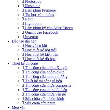
Photoshop
Illustrator
Làm phim Premiere
Tin học văn phòng
Revit
Lightroom
Làm phim kỹ xảo After Effects
Quảng cáo Facebook
Inventor
Đào tạo dài hạn
Học vẽ cơ khí
Học thiết kế nội thất
Học thiết kế kiến trúc
Học thiết kế đồ họa
Thiết kế thi công
Thi công cửa nhôm Xingfa
Thi công cửa nhôm owin
Thi công cửa nhôm thường
Thiết kế thi công tủ bếp
Thi công cửa nhựa composite
Thi công cửa nhựa lõi thép
Thi công cửa nhựa vân gỗ
Sửa chữa cửa nhôm kính
Sửa chữa cửa nhựa
Mẹo vặt