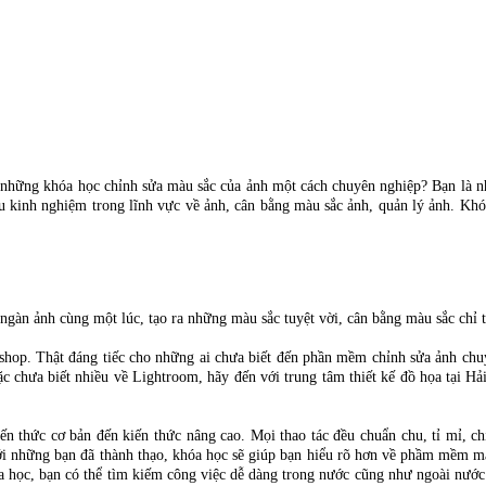
hững khóa học chỉnh sửa màu sắc của ảnh một cách chuyên nghiệp? Bạn là n
u kinh nghiệm trong lĩnh vực về ảnh, cân bằng màu sắc ảnh, quản lý ảnh. Khó
ngàn ảnh cùng một lúc, tạo ra những màu sắc tuyệt vời, cân bằng màu sắc chỉ
shop. Thật đáng tiếc cho những ai chưa biết đến phần mềm chỉnh sửa ảnh chu
oặc chưa biết nhiều về Lightroom, hãy đến với trung tâm thiết kế đồ họa tại 
n thức cơ bản đến kiến thức nâng cao. Mọi thao tác đều chuẩn chu, tỉ mỉ, ch
những bạn đã thành thạo, khóa học sẽ giúp bạn hiểu rõ hơn về phầm mềm mà 
óa học, bạn có thể tìm kiếm công việc dễ dàng trong nước cũng như ngoài nướ