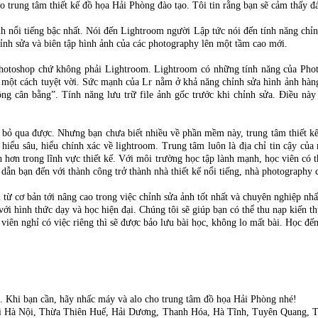
 trung tâm thiết kế đồ họa Hải Phòng đào tạo. Tôi tin rằng bạn sẽ cảm thấy đá
nổi tiếng bậc nhất. Nói đến Lightroom người Lập tức nói đến tính năng chỉnh 
hỉnh sửa và biên tập hình ảnh của các photography lên một tầm cao mới.
Photoshop chứ không phải Lightroom. Lightroom có những tính năng của Phot
 một cách tuyệt vời. Sức mạnh của Lr nằm ở khả năng chỉnh sửa hình ảnh hàng
ng cân bằng”. Tính năng lưu trữ file ảnh gốc trước khi chỉnh sửa. Điều này
 bỏ qua được. Nhưng bạn chưa biết nhiều về phần mềm này, trung tâm thiết kế
hiểu sâu, hiểu chính xác về lightroom. Trung tâm luôn là địa chỉ tin cậy củ
nh hơn trong lĩnh vực thiết kế. Với môi trường học tập lành mạnh, học viên có 
dẫn bạn đến với thành công trở thành nhà thiết kế nổi tiếng, nhà photography 
ừ cơ bản tới nâng cao trong việc chỉnh sửa ảnh tốt nhất và chuyên nghiệp nhất 
i hình thức dạy và học hiện đại. Chúng tôi sẽ giúp bạn có thể thu nạp kiến t
 viên nghỉ có việc riêng thì sẽ được bảo lưu bài học, không lo mất bài. Học đế
m. Khi bạn cần, hãy nhấc máy và alo cho trung tâm đồ họa Hải Phòng nhé!
tại Hà Nội, Thừa Thiên Huế, Hải Dương, Thanh Hóa, Hà Tĩnh, Tuyên Quang, 