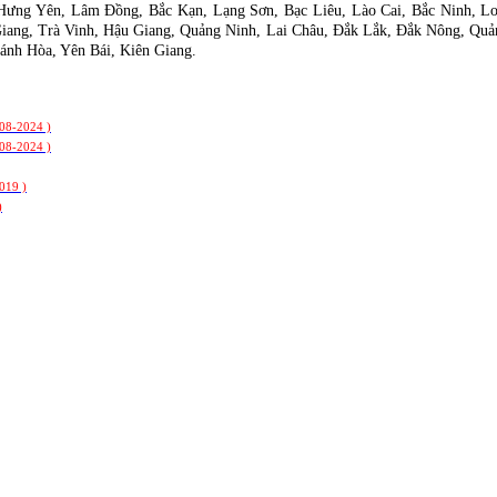
ưng Yên, Lâm Đồng, Bắc Kạn, Lạng Sơn, Bạc Liêu, Lào Cai, Bắc Ninh, Lo
iang, Trà Vinh, Hậu Giang, Quảng Ninh, Lai Châu, Đắk Lắk, Đắk Nông, Quản
ánh Hòa, Yên Bái, Kiên Giang.
-08-2024 )
-08-2024 )
019 )
)