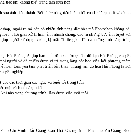
ng tiếc khi không biết trung tâm sớm hơn.
sửa ảnh thần thánh. Bởi chức năng tiêu biểu nhất của Lr là quản lí và chỉnh
oshop, ngoài ra nó còn có nhiều tính năng đặc biệt mà Photoshop không có.
 loạt. Thời gian xử lí hình ảnh nhanh chóng, cho ra những bức ảnh tuyệt vời
 giúp người sử dụng không bị mất đi file gốc. Tất cả những tính năng trên,
 tại Hải Phòng sẽ giúp bạn hiểu rõ hơn. Trung tâm đồ họa Hải Phòng chuyên
a mọi người và đã chiếm được vị trí trong lòng các học viên bởi phương châm
thể hoàn toàn yên tâm phát triển bản thân. Trung tâm đồ họa Hải Phòng là nơi
chuyên nghiệp.
vào các thời gian các ngày và buổi tối trong tuần.
hức một cách dễ dàng nhất.
n khi nào xong chương trình, làm được việc mới thôi.
TP Hồ Chí Minh, Bắc Giang, Cần Thơ, Quảng Bình, Phú Thọ, An Giang, Kon