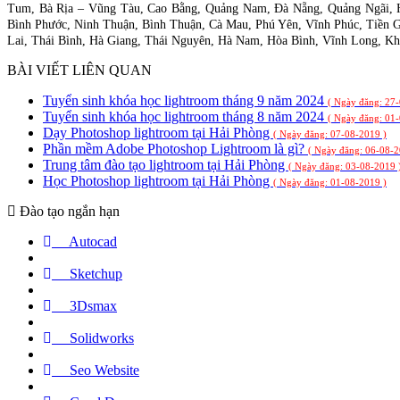
Tum, Bà Rịa – Vũng Tàu, Cao Bằng, Quảng Nam, Đà Nẵng, Quảng Ngãi, H
Bình Phước, Ninh Thuận, Bình Thuận, Cà Mau, Phú Yên, Vĩnh Phúc, Tiền G
Lai, Thái Bình, Hà Giang, Thái Nguyên, Hà Nam, Hòa Bình, Vĩnh Long, Kh
BÀI VIẾT LIÊN QUAN
Tuyển sinh khóa học lightroom tháng 9 năm 2024
( Ngày đăng: 27
Tuyển sinh khóa học lightroom tháng 8 năm 2024
( Ngày đăng: 01
Dạy Photoshop lightroom tại Hải Phòng
( Ngày đăng: 07-08-2019 )
Phần mềm Adobe Photoshop Lightroom là gì?
( Ngày đăng: 06-08-2
Trung tâm đào tạo lightroom tại Hải Phòng
( Ngày đăng: 03-08-2019 
Học Photoshop lightroom tại Hải Phòng
( Ngày đăng: 01-08-2019 )
Đào tạo ngắn hạn
Autocad
Sketchup
3Dsmax
Solidworks
Seo Website